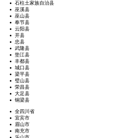
石柱土家族自治县
巫溪县
巫山县
奉节县
云阳县
开县
忠县
武隆县
垫江县
丰都县
城口县
梁平县
璧山县
荣昌县
大足县
铜梁县
全四川省
宜宾市
眉山市
南充市
乐山市