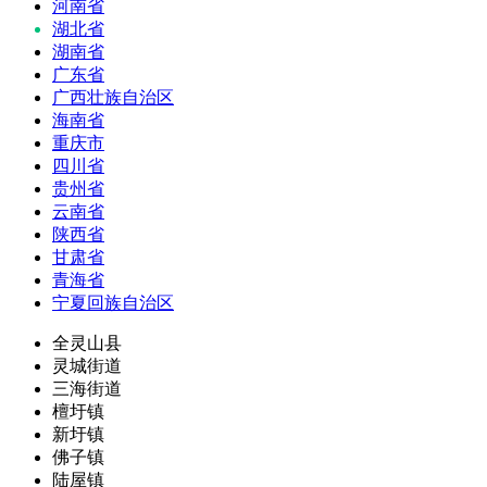
河南省
湖北省
湖南省
广东省
广西壮族自治区
海南省
重庆市
四川省
贵州省
云南省
陕西省
甘肃省
青海省
宁夏回族自治区
全灵山县
灵城街道
三海街道
檀圩镇
新圩镇
佛子镇
陆屋镇