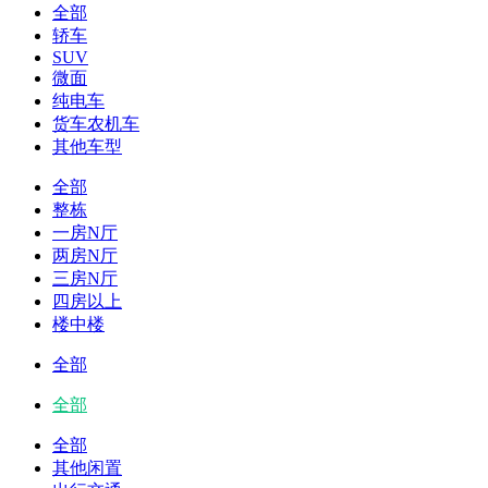
全部
轿车
SUV
微面
纯电车
货车农机车
其他车型
全部
整栋
一房N厅
两房N厅
三房N厅
四房以上
楼中楼
全部
全部
全部
其他闲置