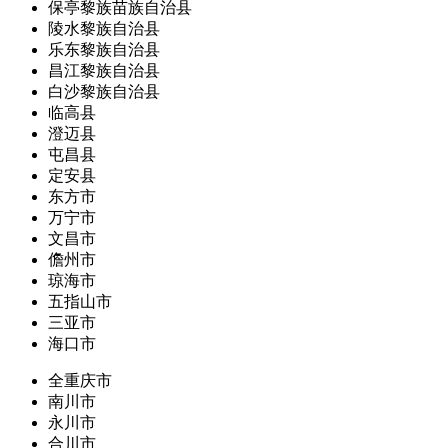
保亭黎族苗族自治县
陵水黎族自治县
乐东黎族自治县
昌江黎族自治县
白沙黎族自治县
临高县
澄迈县
屯昌县
定安县
东方市
万宁市
文昌市
儋州市
琼海市
五指山市
三亚市
海口市
全重庆市
南川市
永川市
合川市