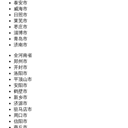
泰安市
威海市
日照市
莱芜市
枣庄市
淄博市
青岛市
济南市
全河南省
郑州市
开封市
洛阳市
平顶山市
安阳市
鹤壁市
新乡市
济源市
驻马店市
周口市
信阳市
商丘市