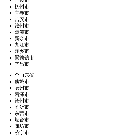
上饶市
抚州市
宜春市
吉安市
赣州市
鹰潭市
新余市
九江市
萍乡市
景德镇市
南昌市
全山东省
聊城市
滨州市
菏泽市
德州市
临沂市
东营市
烟台市
潍坊市
济宁市