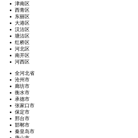
津南区
西青区
东丽区
大港区
汉沽区
塘沽区
红桥区
河北区
南开区
河西区
全河北省
沧州市
廊坊市
衡水市
承德市
张家口市
保定市
邢台市
邯郸市
秦皇岛市
唐山市