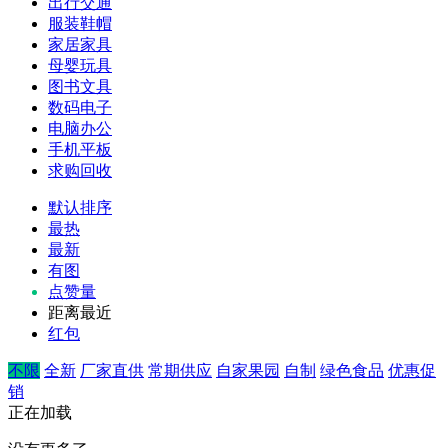
出行交通
服装鞋帽
家居家具
母婴玩具
图书文具
数码电子
电脑办公
手机平板
求购回收
默认排序
最热
最新
有图
点赞量
距离最近
红包
不限
全新
厂家直供
常期供应
自家果园
自制
绿色食品
优惠促
销
正在加载