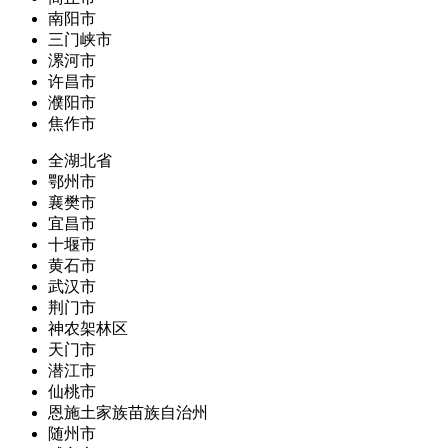
南阳市
三门峡市
漯河市
许昌市
濮阳市
焦作市
全湖北省
鄂州市
襄樊市
宜昌市
十堰市
黄石市
武汉市
荆门市
神农架林区
天门市
潜江市
仙桃市
恩施土家族苗族自治州
随州市