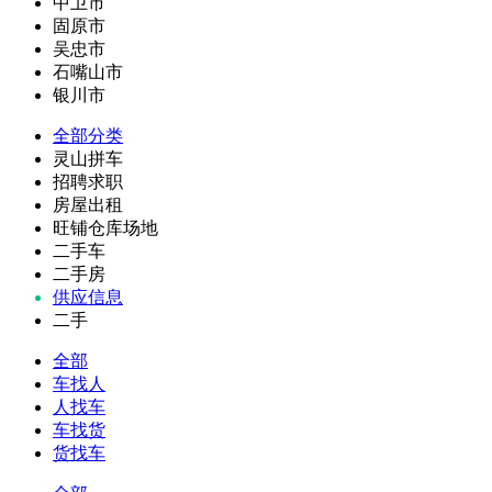
中卫市
固原市
吴忠市
石嘴山市
银川市
全部分类
灵山拼车
招聘求职
房屋出租
旺铺仓库场地
二手车
二手房
供应信息
二手
全部
车找人
人找车
车找货
货找车