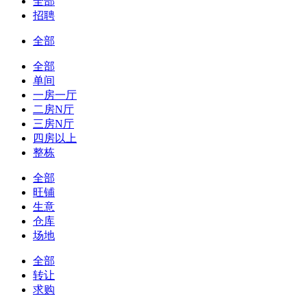
全部
招聘
全部
全部
单间
一房一厅
二房N厅
三房N厅
四房以上
整栋
全部
旺铺
生意
仓库
场地
全部
转让
求购