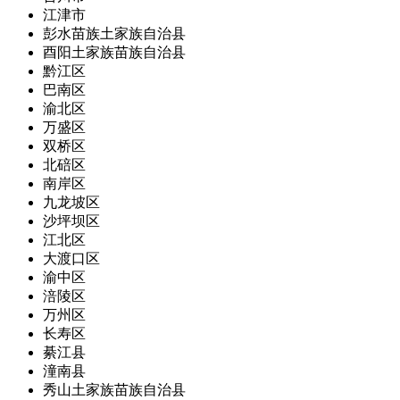
江津市
彭水苗族土家族自治县
酉阳土家族苗族自治县
黔江区
巴南区
渝北区
万盛区
双桥区
北碚区
南岸区
九龙坡区
沙坪坝区
江北区
大渡口区
渝中区
涪陵区
万州区
长寿区
綦江县
潼南县
秀山土家族苗族自治县