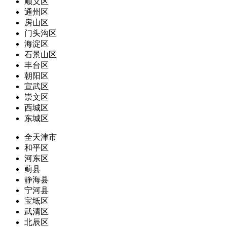
顺义区
通州区
房山区
门头沟区
海淀区
石景山区
丰台区
朝阳区
宣武区
崇文区
西城区
东城区
全天津市
和平区
河东区
蓟县
静海县
宁河县
宝坻区
武清区
北辰区