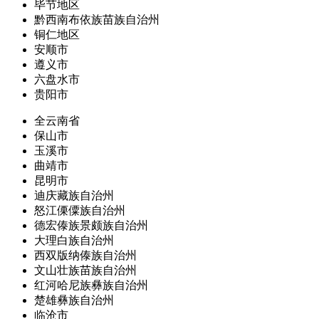
毕节地区
黔西南布依族苗族自治州
铜仁地区
安顺市
遵义市
六盘水市
贵阳市
全云南省
保山市
玉溪市
曲靖市
昆明市
迪庆藏族自治州
怒江傈僳族自治州
德宏傣族景颇族自治州
大理白族自治州
西双版纳傣族自治州
文山壮族苗族自治州
红河哈尼族彝族自治州
楚雄彝族自治州
临沧市