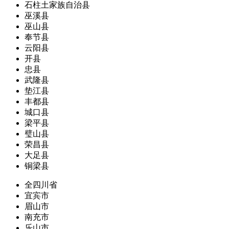
石柱土家族自治县
巫溪县
巫山县
奉节县
云阳县
开县
忠县
武隆县
垫江县
丰都县
城口县
梁平县
璧山县
荣昌县
大足县
铜梁县
全四川省
宜宾市
眉山市
南充市
乐山市