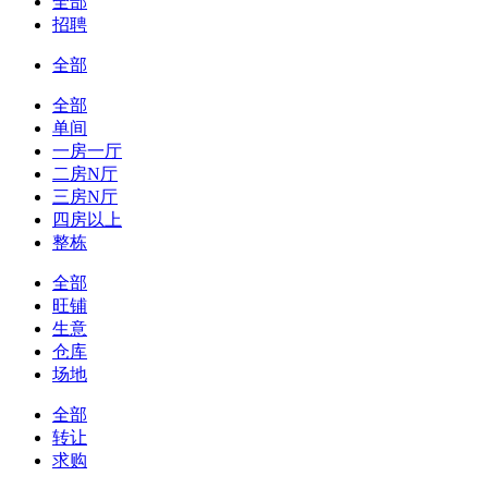
全部
招聘
全部
全部
单间
一房一厅
二房N厅
三房N厅
四房以上
整栋
全部
旺铺
生意
仓库
场地
全部
转让
求购