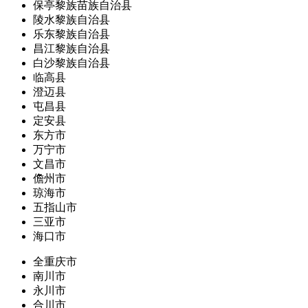
保亭黎族苗族自治县
陵水黎族自治县
乐东黎族自治县
昌江黎族自治县
白沙黎族自治县
临高县
澄迈县
屯昌县
定安县
东方市
万宁市
文昌市
儋州市
琼海市
五指山市
三亚市
海口市
全重庆市
南川市
永川市
合川市