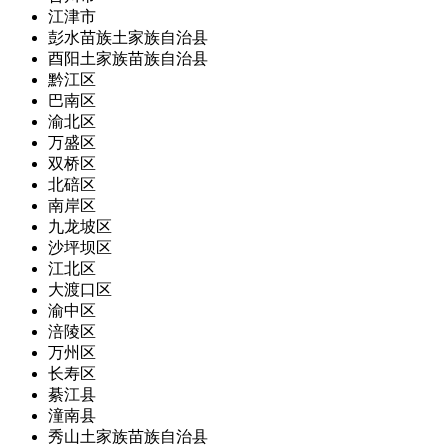
江津市
彭水苗族土家族自治县
酉阳土家族苗族自治县
黔江区
巴南区
渝北区
万盛区
双桥区
北碚区
南岸区
九龙坡区
沙坪坝区
江北区
大渡口区
渝中区
涪陵区
万州区
长寿区
綦江县
潼南县
秀山土家族苗族自治县