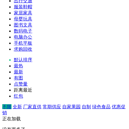
出行交通
服装鞋帽
家居家具
母婴玩具
图书文具
数码电子
电脑办公
手机平板
求购回收
默认排序
最热
最新
有图
点赞量
距离最近
红包
不限
全新
厂家直供
常期供应
自家果园
自制
绿色食品
优惠促
销
正在加载