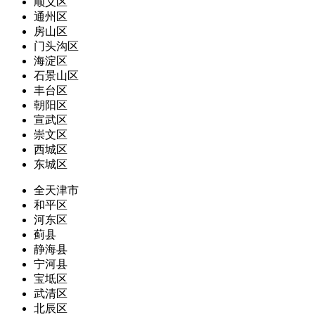
顺义区
通州区
房山区
门头沟区
海淀区
石景山区
丰台区
朝阳区
宣武区
崇文区
西城区
东城区
全天津市
和平区
河东区
蓟县
静海县
宁河县
宝坻区
武清区
北辰区