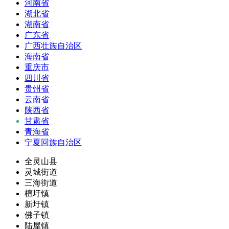
河南省
湖北省
湖南省
广东省
广西壮族自治区
海南省
重庆市
四川省
贵州省
云南省
陕西省
甘肃省
青海省
宁夏回族自治区
全灵山县
灵城街道
三海街道
檀圩镇
新圩镇
佛子镇
陆屋镇