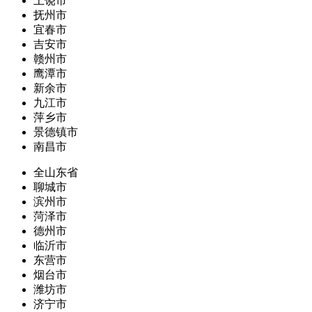
上饶市
抚州市
宜春市
吉安市
赣州市
鹰潭市
新余市
九江市
萍乡市
景德镇市
南昌市
全山东省
聊城市
滨州市
菏泽市
德州市
临沂市
东营市
烟台市
潍坊市
济宁市