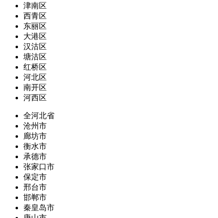
津南区
西青区
东丽区
大港区
汉沽区
塘沽区
红桥区
河北区
南开区
河西区
全河北省
沧州市
廊坊市
衡水市
承德市
张家口市
保定市
邢台市
邯郸市
秦皇岛市
唐山市