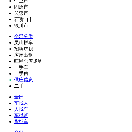
中卫市
固原市
吴忠市
石嘴山市
银川市
全部分类
灵山拼车
招聘求职
房屋出租
旺铺仓库场地
二手车
二手房
供应信息
二手
全部
车找人
人找车
车找货
货找车