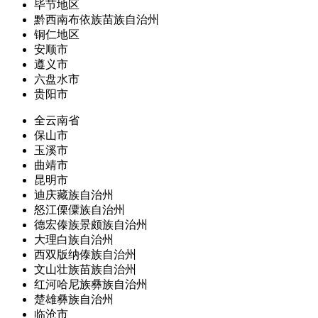
毕节地区
黔西南布依族苗族自治州
铜仁地区
安顺市
遵义市
六盘水市
贵阳市
全云南省
保山市
玉溪市
曲靖市
昆明市
迪庆藏族自治州
怒江傈僳族自治州
德宏傣族景颇族自治州
大理白族自治州
西双版纳傣族自治州
文山壮族苗族自治州
红河哈尼族彝族自治州
楚雄彝族自治州
临沧市