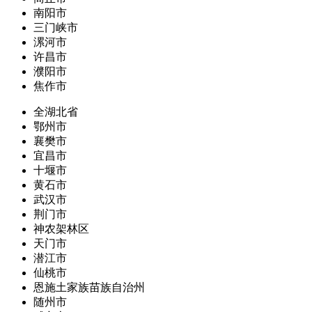
南阳市
三门峡市
漯河市
许昌市
濮阳市
焦作市
全湖北省
鄂州市
襄樊市
宜昌市
十堰市
黄石市
武汉市
荆门市
神农架林区
天门市
潜江市
仙桃市
恩施土家族苗族自治州
随州市