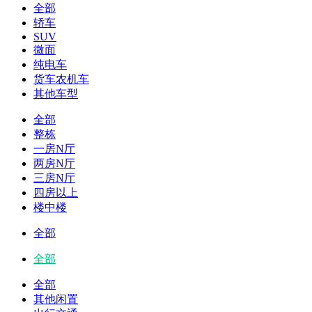
全部
轿车
SUV
微面
纯电车
货车农机车
其他车型
全部
整栋
一房N厅
两房N厅
三房N厅
四房以上
楼中楼
全部
全部
全部
其他闲置