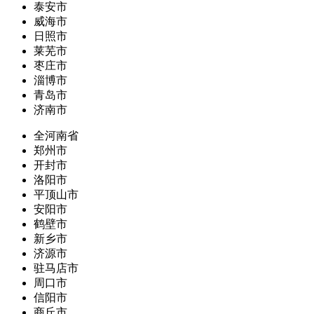
泰安市
威海市
日照市
莱芜市
枣庄市
淄博市
青岛市
济南市
全河南省
郑州市
开封市
洛阳市
平顶山市
安阳市
鹤壁市
新乡市
济源市
驻马店市
周口市
信阳市
商丘市