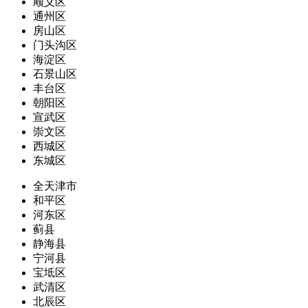
顺义区
通州区
房山区
门头沟区
海淀区
石景山区
丰台区
朝阳区
宣武区
崇文区
西城区
东城区
全天津市
和平区
河东区
蓟县
静海县
宁河县
宝坻区
武清区
北辰区