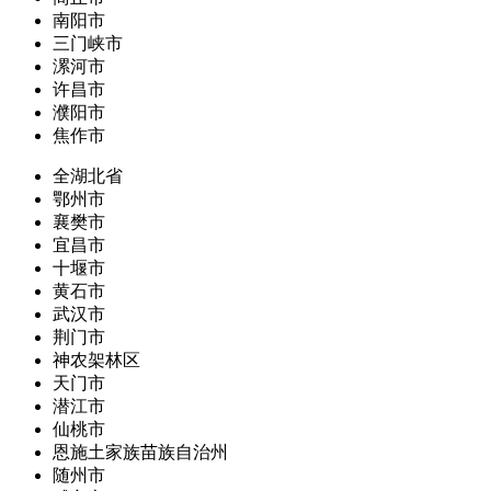
南阳市
三门峡市
漯河市
许昌市
濮阳市
焦作市
全湖北省
鄂州市
襄樊市
宜昌市
十堰市
黄石市
武汉市
荆门市
神农架林区
天门市
潜江市
仙桃市
恩施土家族苗族自治州
随州市