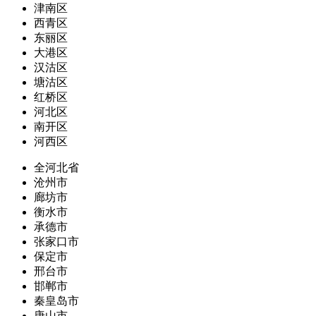
津南区
西青区
东丽区
大港区
汉沽区
塘沽区
红桥区
河北区
南开区
河西区
全河北省
沧州市
廊坊市
衡水市
承德市
张家口市
保定市
邢台市
邯郸市
秦皇岛市
唐山市