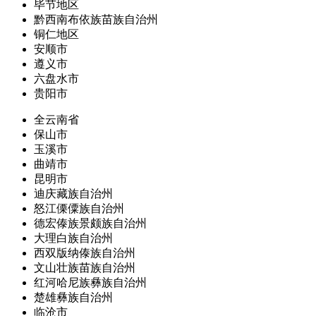
毕节地区
黔西南布依族苗族自治州
铜仁地区
安顺市
遵义市
六盘水市
贵阳市
全云南省
保山市
玉溪市
曲靖市
昆明市
迪庆藏族自治州
怒江傈僳族自治州
德宏傣族景颇族自治州
大理白族自治州
西双版纳傣族自治州
文山壮族苗族自治州
红河哈尼族彝族自治州
楚雄彝族自治州
临沧市