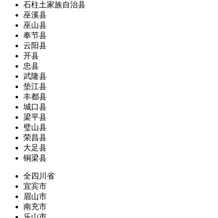
石柱土家族自治县
巫溪县
巫山县
奉节县
云阳县
开县
忠县
武隆县
垫江县
丰都县
城口县
梁平县
璧山县
荣昌县
大足县
铜梁县
全四川省
宜宾市
眉山市
南充市
乐山市