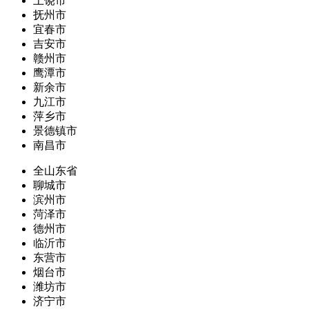
上饶市
抚州市
宜春市
吉安市
赣州市
鹰潭市
新余市
九江市
萍乡市
景德镇市
南昌市
全山东省
聊城市
滨州市
菏泽市
德州市
临沂市
东营市
烟台市
潍坊市
济宁市