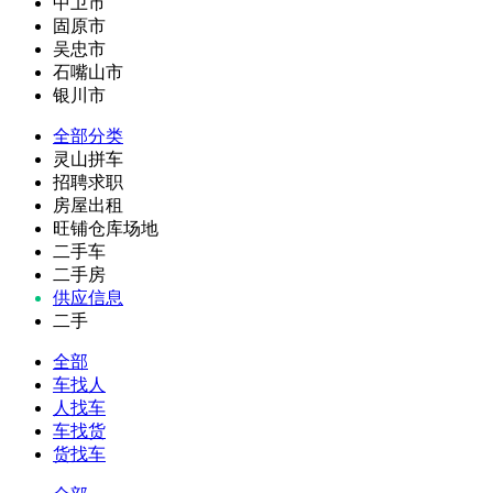
中卫市
固原市
吴忠市
石嘴山市
银川市
全部分类
灵山拼车
招聘求职
房屋出租
旺铺仓库场地
二手车
二手房
供应信息
二手
全部
车找人
人找车
车找货
货找车