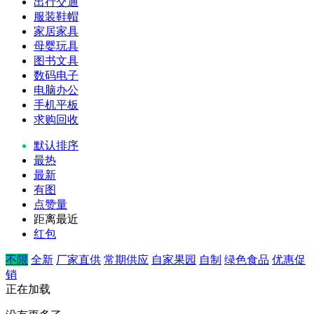
出行交通
服装鞋帽
家居家具
母婴玩具
图书文具
数码电子
电脑办公
手机平板
求购回收
默认排序
最热
最新
有图
点赞量
距离最近
红包
不限
全新
厂家直供
常期供应
自家果园
自制
绿色食品
优惠促
销
正在加载