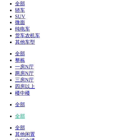
全部
轿车
SUV
微面
纯电车
货车农机车
其他车型
全部
整栋
一房N厅
两房N厅
三房N厅
四房以上
楼中楼
全部
全部
全部
其他闲置