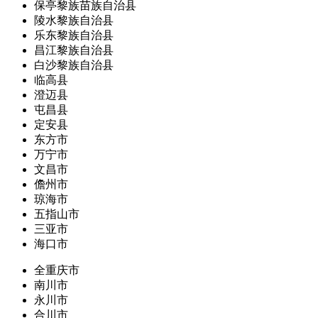
保亭黎族苗族自治县
陵水黎族自治县
乐东黎族自治县
昌江黎族自治县
白沙黎族自治县
临高县
澄迈县
屯昌县
定安县
东方市
万宁市
文昌市
儋州市
琼海市
五指山市
三亚市
海口市
全重庆市
南川市
永川市
合川市