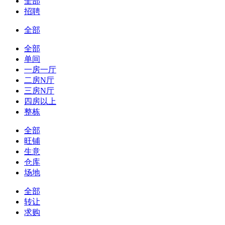
全部
招聘
全部
全部
单间
一房一厅
二房N厅
三房N厅
四房以上
整栋
全部
旺铺
生意
仓库
场地
全部
转让
求购