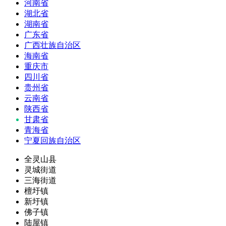
河南省
湖北省
湖南省
广东省
广西壮族自治区
海南省
重庆市
四川省
贵州省
云南省
陕西省
甘肃省
青海省
宁夏回族自治区
全灵山县
灵城街道
三海街道
檀圩镇
新圩镇
佛子镇
陆屋镇