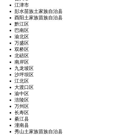
江津市
彭水苗族土家族自治县
酉阳土家族苗族自治县
黔江区
巴南区
渝北区
万盛区
双桥区
北碚区
南岸区
九龙坡区
沙坪坝区
江北区
大渡口区
渝中区
涪陵区
万州区
长寿区
綦江县
潼南县
秀山土家族苗族自治县