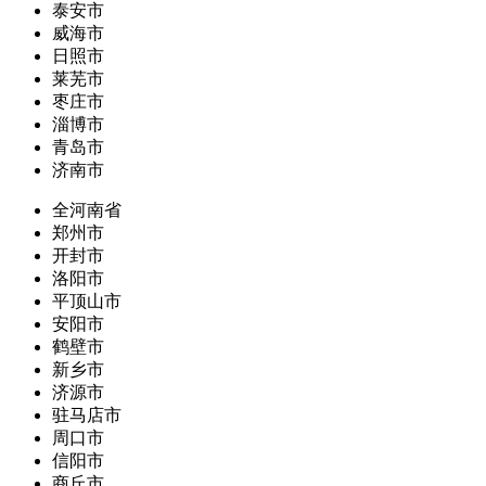
泰安市
威海市
日照市
莱芜市
枣庄市
淄博市
青岛市
济南市
全河南省
郑州市
开封市
洛阳市
平顶山市
安阳市
鹤壁市
新乡市
济源市
驻马店市
周口市
信阳市
商丘市