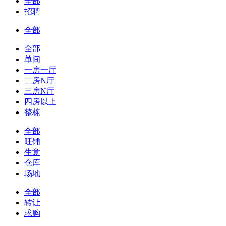
全部
招聘
全部
全部
单间
一房一厅
二房N厅
三房N厅
四房以上
整栋
全部
旺铺
生意
仓库
场地
全部
转让
求购