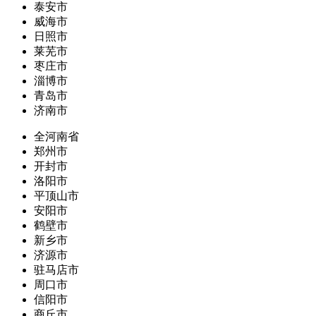
泰安市
威海市
日照市
莱芜市
枣庄市
淄博市
青岛市
济南市
全河南省
郑州市
开封市
洛阳市
平顶山市
安阳市
鹤壁市
新乡市
济源市
驻马店市
周口市
信阳市
商丘市