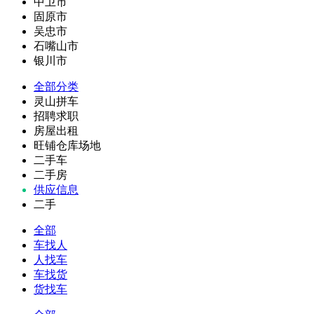
中卫市
固原市
吴忠市
石嘴山市
银川市
全部分类
灵山拼车
招聘求职
房屋出租
旺铺仓库场地
二手车
二手房
供应信息
二手
全部
车找人
人找车
车找货
货找车