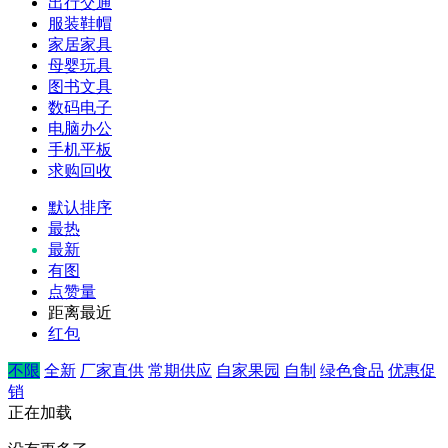
出行交通
服装鞋帽
家居家具
母婴玩具
图书文具
数码电子
电脑办公
手机平板
求购回收
默认排序
最热
最新
有图
点赞量
距离最近
红包
不限
全新
厂家直供
常期供应
自家果园
自制
绿色食品
优惠促
销
正在加载