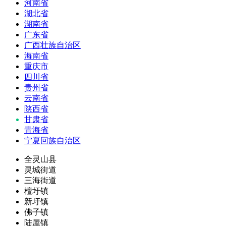
河南省
湖北省
湖南省
广东省
广西壮族自治区
海南省
重庆市
四川省
贵州省
云南省
陕西省
甘肃省
青海省
宁夏回族自治区
全灵山县
灵城街道
三海街道
檀圩镇
新圩镇
佛子镇
陆屋镇