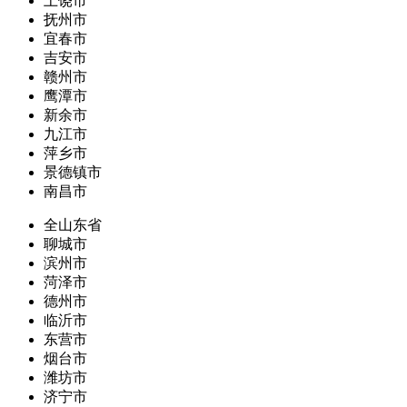
上饶市
抚州市
宜春市
吉安市
赣州市
鹰潭市
新余市
九江市
萍乡市
景德镇市
南昌市
全山东省
聊城市
滨州市
菏泽市
德州市
临沂市
东营市
烟台市
潍坊市
济宁市