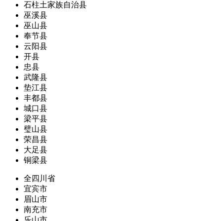
石柱土家族自治县
巫溪县
巫山县
奉节县
云阳县
开县
忠县
武隆县
垫江县
丰都县
城口县
梁平县
璧山县
荣昌县
大足县
铜梁县
全四川省
宜宾市
眉山市
南充市
乐山市