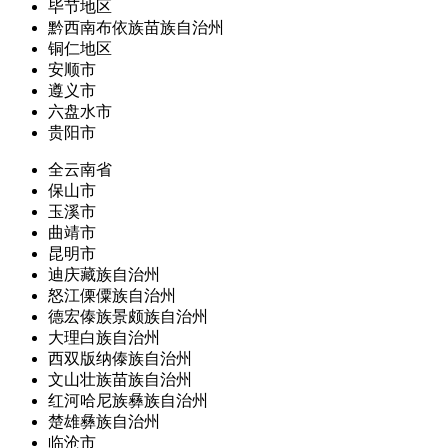
毕节地区
黔西南布依族苗族自治州
铜仁地区
安顺市
遵义市
六盘水市
贵阳市
全云南省
保山市
玉溪市
曲靖市
昆明市
迪庆藏族自治州
怒江傈僳族自治州
德宏傣族景颇族自治州
大理白族自治州
西双版纳傣族自治州
文山壮族苗族自治州
红河哈尼族彝族自治州
楚雄彝族自治州
临沧市