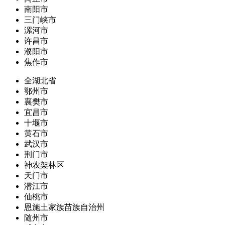
南阳市
三门峡市
漯河市
许昌市
濮阳市
焦作市
全湖北省
鄂州市
襄樊市
宜昌市
十堰市
黄石市
武汉市
荆门市
神农架林区
天门市
潜江市
仙桃市
恩施土家族苗族自治州
随州市