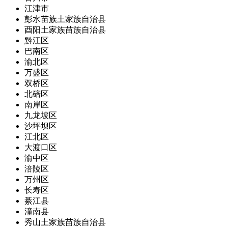
江津市
彭水苗族土家族自治县
酉阳土家族苗族自治县
黔江区
巴南区
渝北区
万盛区
双桥区
北碚区
南岸区
九龙坡区
沙坪坝区
江北区
大渡口区
渝中区
涪陵区
万州区
长寿区
綦江县
潼南县
秀山土家族苗族自治县