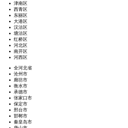
津南区
西青区
东丽区
大港区
汉沽区
塘沽区
红桥区
河北区
南开区
河西区
全河北省
沧州市
廊坊市
衡水市
承德市
张家口市
保定市
邢台市
邯郸市
秦皇岛市
唐山市