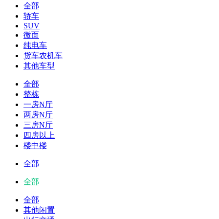
全部
轿车
SUV
微面
纯电车
货车农机车
其他车型
全部
整栋
一房N厅
两房N厅
三房N厅
四房以上
楼中楼
全部
全部
全部
其他闲置