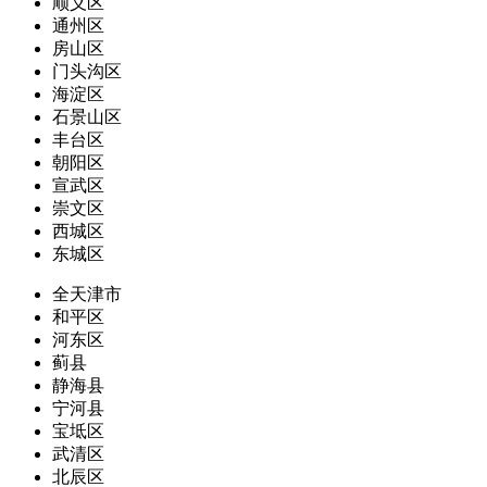
顺义区
通州区
房山区
门头沟区
海淀区
石景山区
丰台区
朝阳区
宣武区
崇文区
西城区
东城区
全天津市
和平区
河东区
蓟县
静海县
宁河县
宝坻区
武清区
北辰区