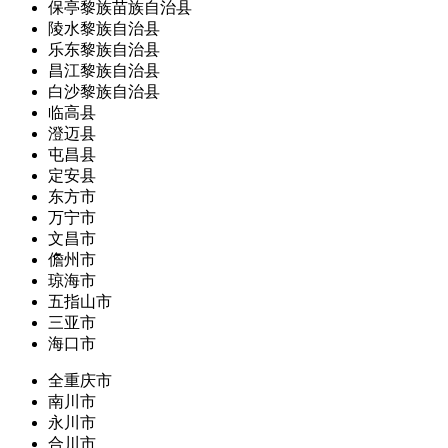
保亭黎族苗族自治县
陵水黎族自治县
乐东黎族自治县
昌江黎族自治县
白沙黎族自治县
临高县
澄迈县
屯昌县
定安县
东方市
万宁市
文昌市
儋州市
琼海市
五指山市
三亚市
海口市
全重庆市
南川市
永川市
合川市