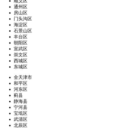
顺义区
通州区
房山区
门头沟区
海淀区
石景山区
丰台区
朝阳区
宣武区
崇文区
西城区
东城区
全天津市
和平区
河东区
蓟县
静海县
宁河县
宝坻区
武清区
北辰区