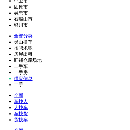
中卫市
固原市
吴忠市
石嘴山市
银川市
全部分类
灵山拼车
招聘求职
房屋出租
旺铺仓库场地
二手车
二手房
供应信息
二手
全部
车找人
人找车
车找货
货找车