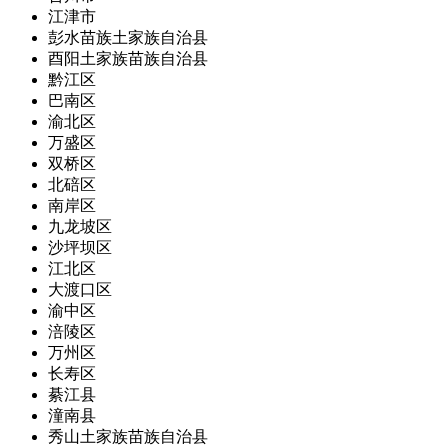
江津市
彭水苗族土家族自治县
酉阳土家族苗族自治县
黔江区
巴南区
渝北区
万盛区
双桥区
北碚区
南岸区
九龙坡区
沙坪坝区
江北区
大渡口区
渝中区
涪陵区
万州区
长寿区
綦江县
潼南县
秀山土家族苗族自治县