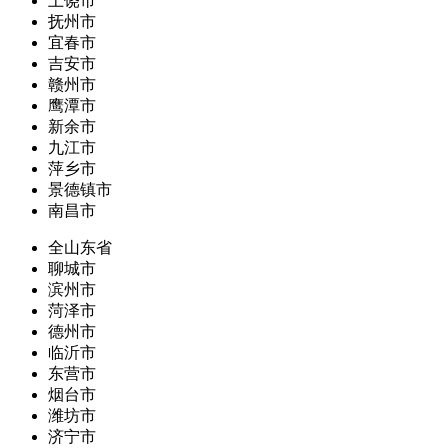
上饶市
抚州市
宜春市
吉安市
赣州市
鹰潭市
新余市
九江市
萍乡市
景德镇市
南昌市
全山东省
聊城市
滨州市
菏泽市
德州市
临沂市
东营市
烟台市
潍坊市
济宁市