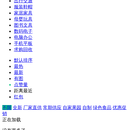
出行交通
服装鞋帽
家居家具
母婴玩具
图书文具
数码电子
电脑办公
手机平板
求购回收
默认排序
最热
最新
有图
点赞量
距离最近
红包
不限
全新
厂家直供
常期供应
自家果园
自制
绿色食品
优惠促
销
正在加载