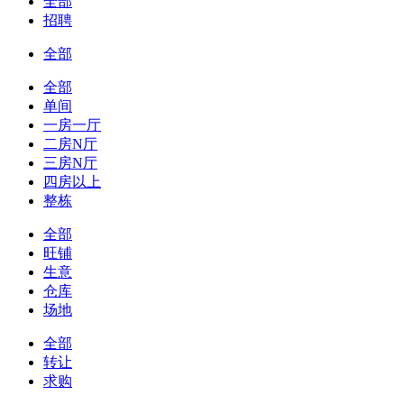
全部
招聘
全部
全部
单间
一房一厅
二房N厅
三房N厅
四房以上
整栋
全部
旺铺
生意
仓库
场地
全部
转让
求购