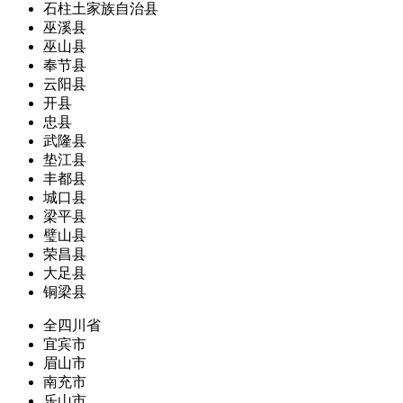
石柱土家族自治县
巫溪县
巫山县
奉节县
云阳县
开县
忠县
武隆县
垫江县
丰都县
城口县
梁平县
璧山县
荣昌县
大足县
铜梁县
全四川省
宜宾市
眉山市
南充市
乐山市