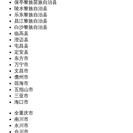
保亭黎族苗族自治县
陵水黎族自治县
乐东黎族自治县
昌江黎族自治县
白沙黎族自治县
临高县
澄迈县
屯昌县
定安县
东方市
万宁市
文昌市
儋州市
琼海市
五指山市
三亚市
海口市
全重庆市
南川市
永川市
合川市