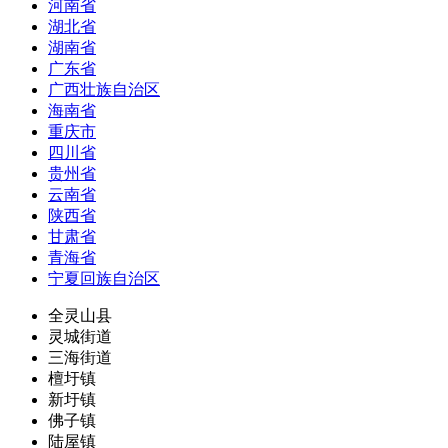
河南省
湖北省
湖南省
广东省
广西壮族自治区
海南省
重庆市
四川省
贵州省
云南省
陕西省
甘肃省
青海省
宁夏回族自治区
全灵山县
灵城街道
三海街道
檀圩镇
新圩镇
佛子镇
陆屋镇