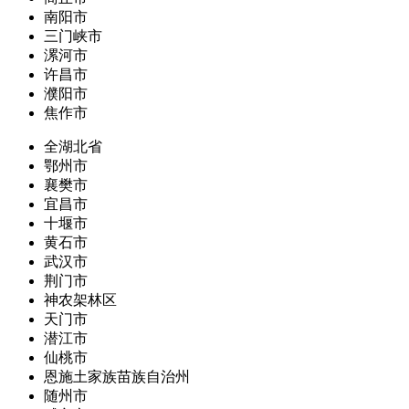
南阳市
三门峡市
漯河市
许昌市
濮阳市
焦作市
全湖北省
鄂州市
襄樊市
宜昌市
十堰市
黄石市
武汉市
荆门市
神农架林区
天门市
潜江市
仙桃市
恩施土家族苗族自治州
随州市