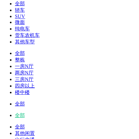
全部
轿车
SUV
微面
纯电车
货车农机车
其他车型
全部
整栋
一房N厅
两房N厅
三房N厅
四房以上
楼中楼
全部
全部
全部
其他闲置