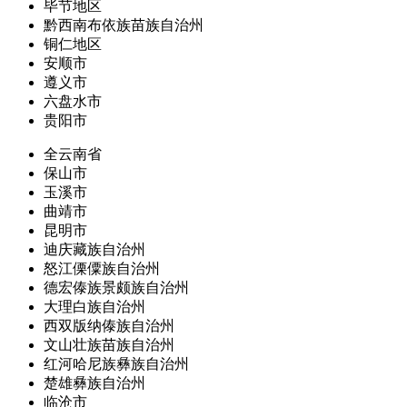
毕节地区
黔西南布依族苗族自治州
铜仁地区
安顺市
遵义市
六盘水市
贵阳市
全云南省
保山市
玉溪市
曲靖市
昆明市
迪庆藏族自治州
怒江傈僳族自治州
德宏傣族景颇族自治州
大理白族自治州
西双版纳傣族自治州
文山壮族苗族自治州
红河哈尼族彝族自治州
楚雄彝族自治州
临沧市