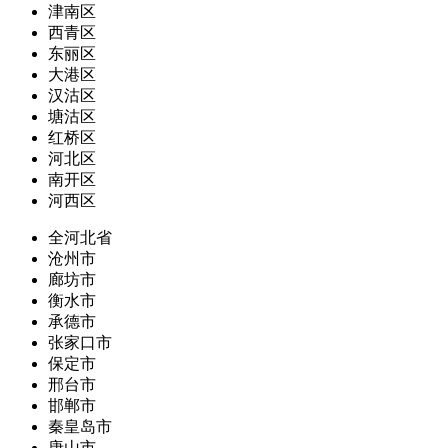
津南区
西青区
东丽区
大港区
汉沽区
塘沽区
红桥区
河北区
南开区
河西区
全河北省
沧州市
廊坊市
衡水市
承德市
张家口市
保定市
邢台市
邯郸市
秦皇岛市
唐山市