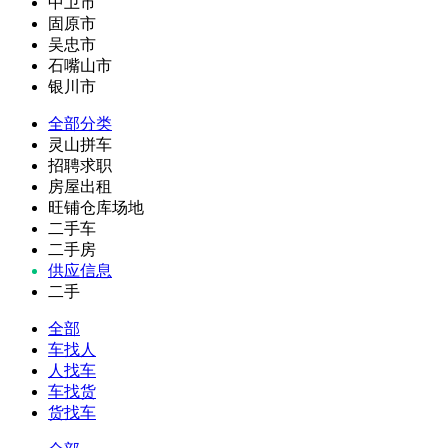
中卫市
固原市
吴忠市
石嘴山市
银川市
全部分类
灵山拼车
招聘求职
房屋出租
旺铺仓库场地
二手车
二手房
供应信息
二手
全部
车找人
人找车
车找货
货找车