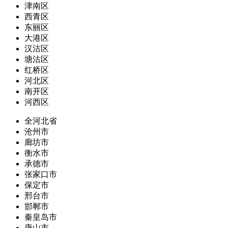
津南区
西青区
东丽区
大港区
汉沽区
塘沽区
红桥区
河北区
南开区
河西区
全河北省
沧州市
廊坊市
衡水市
承德市
张家口市
保定市
邢台市
邯郸市
秦皇岛市
唐山市