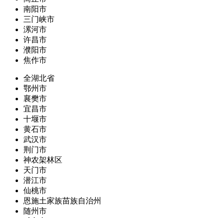
南阳市
三门峡市
漯河市
许昌市
濮阳市
焦作市
全湖北省
鄂州市
襄樊市
宜昌市
十堰市
黄石市
武汉市
荆门市
神农架林区
天门市
潜江市
仙桃市
恩施土家族苗族自治州
随州市