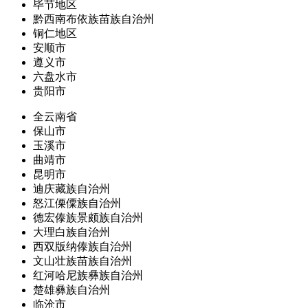
毕节地区
黔西南布依族苗族自治州
铜仁地区
安顺市
遵义市
六盘水市
贵阳市
全云南省
保山市
玉溪市
曲靖市
昆明市
迪庆藏族自治州
怒江傈僳族自治州
德宏傣族景颇族自治州
大理白族自治州
西双版纳傣族自治州
文山壮族苗族自治州
红河哈尼族彝族自治州
楚雄彝族自治州
临沧市