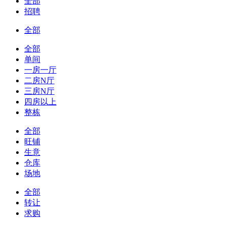
全部
招聘
全部
全部
单间
一房一厅
二房N厅
三房N厅
四房以上
整栋
全部
旺铺
生意
仓库
场地
全部
转让
求购