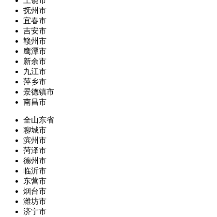
上饶市
抚州市
宜春市
吉安市
赣州市
鹰潭市
新余市
九江市
萍乡市
景德镇市
南昌市
全山东省
聊城市
滨州市
菏泽市
德州市
临沂市
东营市
烟台市
潍坊市
济宁市