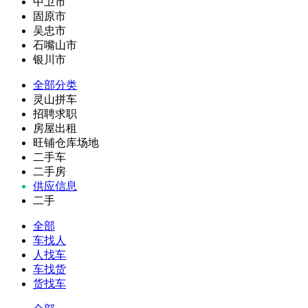
中卫市
固原市
吴忠市
石嘴山市
银川市
全部分类
灵山拼车
招聘求职
房屋出租
旺铺仓库场地
二手车
二手房
供应信息
二手
全部
车找人
人找车
车找货
货找车