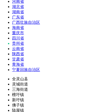
河南省
湖北省
湖南省
广东省
广西壮族自治区
海南省
重庆市
四川省
贵州省
云南省
陕西省
甘肃省
青海省
宁夏回族自治区
全灵山县
灵城街道
三海街道
檀圩镇
新圩镇
佛子镇
陆屋镇