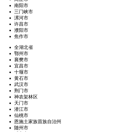
南阳市
三门峡市
漯河市
许昌市
濮阳市
焦作市
全湖北省
鄂州市
襄樊市
宜昌市
十堰市
黄石市
武汉市
荆门市
神农架林区
天门市
潜江市
仙桃市
恩施土家族苗族自治州
随州市