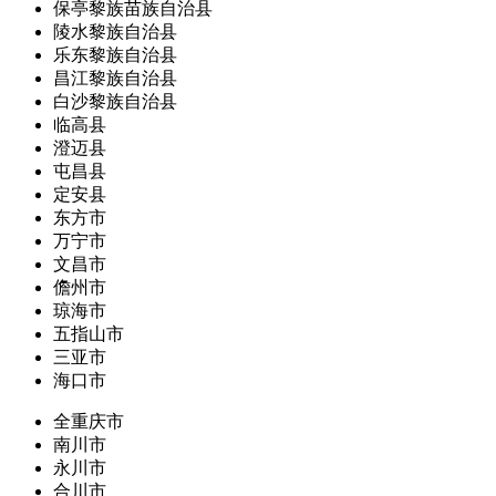
保亭黎族苗族自治县
陵水黎族自治县
乐东黎族自治县
昌江黎族自治县
白沙黎族自治县
临高县
澄迈县
屯昌县
定安县
东方市
万宁市
文昌市
儋州市
琼海市
五指山市
三亚市
海口市
全重庆市
南川市
永川市
合川市