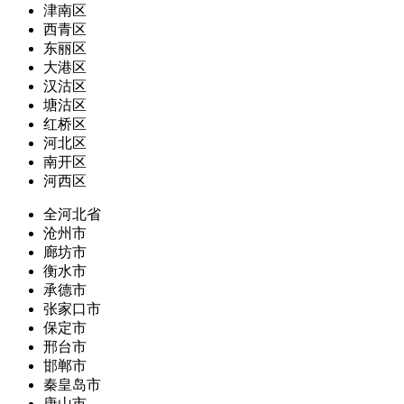
津南区
西青区
东丽区
大港区
汉沽区
塘沽区
红桥区
河北区
南开区
河西区
全河北省
沧州市
廊坊市
衡水市
承德市
张家口市
保定市
邢台市
邯郸市
秦皇岛市
唐山市