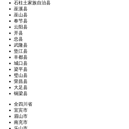
石柱土家族自治县
巫溪县
巫山县
奉节县
云阳县
开县
忠县
武隆县
垫江县
丰都县
城口县
梁平县
璧山县
荣昌县
大足县
铜梁县
全四川省
宜宾市
眉山市
南充市
乐山市