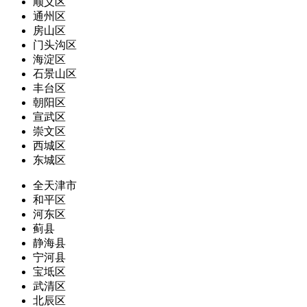
顺义区
通州区
房山区
门头沟区
海淀区
石景山区
丰台区
朝阳区
宣武区
崇文区
西城区
东城区
全天津市
和平区
河东区
蓟县
静海县
宁河县
宝坻区
武清区
北辰区