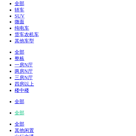
全部
轿车
SUV
微面
纯电车
货车农机车
其他车型
全部
整栋
一房N厅
两房N厅
三房N厅
四房以上
楼中楼
全部
全部
全部
其他闲置