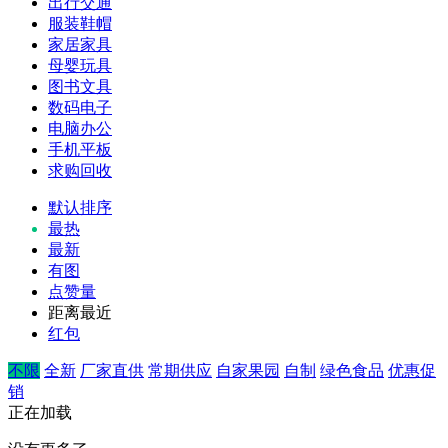
出行交通
服装鞋帽
家居家具
母婴玩具
图书文具
数码电子
电脑办公
手机平板
求购回收
默认排序
最热
最新
有图
点赞量
距离最近
红包
不限
全新
厂家直供
常期供应
自家果园
自制
绿色食品
优惠促
销
正在加载