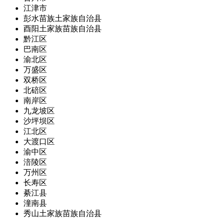
江津市
彭水苗族土家族自治县
酉阳土家族苗族自治县
黔江区
巴南区
渝北区
万盛区
双桥区
北碚区
南岸区
九龙坡区
沙坪坝区
江北区
大渡口区
渝中区
涪陵区
万州区
长寿区
綦江县
潼南县
秀山土家族苗族自治县