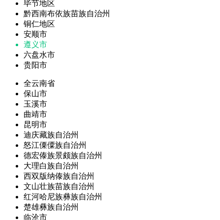
毕节地区
黔西南布依族苗族自治州
铜仁地区
安顺市
遵义市
六盘水市
贵阳市
全云南省
保山市
玉溪市
曲靖市
昆明市
迪庆藏族自治州
怒江傈僳族自治州
德宏傣族景颇族自治州
大理白族自治州
西双版纳傣族自治州
文山壮族苗族自治州
红河哈尼族彝族自治州
楚雄彝族自治州
临沧市