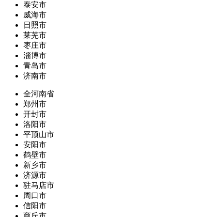
泰安市
威海市
日照市
莱芜市
枣庄市
淄博市
青岛市
济南市
全河南省
郑州市
开封市
洛阳市
平顶山市
安阳市
鹤壁市
新乡市
济源市
驻马店市
周口市
信阳市
商丘市