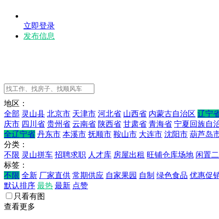
立即登录
发布信息
地区：
全部
灵山县
北京市
天津市
河北省
山西省
内蒙古自治区
辽宁
庆市
四川省
贵州省
云南省
陕西省
甘肃省
青海省
宁夏回族自
全辽宁省
丹东市
本溪市
抚顺市
鞍山市
大连市
沈阳市
葫芦岛
分类：
不限
灵山拼车
招聘求职
人才库
房屋出租
旺铺仓库场地
闲置二
标签：
不限
全新
厂家直供
常期供应
自家果园
自制
绿色食品
优惠促
默认排序
最热
最新
点赞
只看有图
查看更多