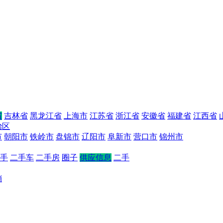
省
吉林省
黑龙江省
上海市
江苏省
浙江省
安徽省
福建省
江西省
治区
市
朝阳市
铁岭市
盘锦市
辽阳市
阜新市
营口市
锦州市
手
二手车
二手房
圈子
供应信息
二手
销