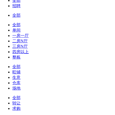
全部
招聘
全部
全部
单间
一房一厅
二房N厅
三房N厅
四房以上
整栋
全部
旺铺
生意
仓库
场地
全部
转让
求购