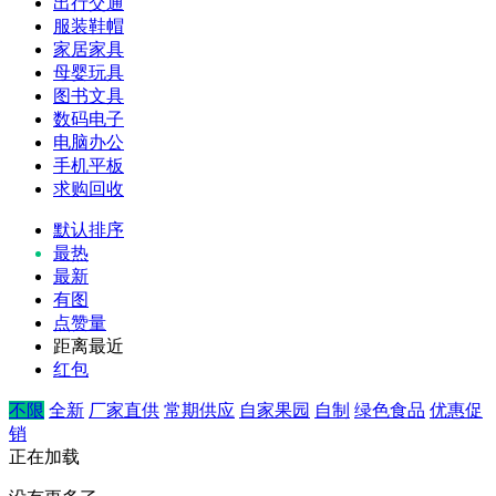
出行交通
服装鞋帽
家居家具
母婴玩具
图书文具
数码电子
电脑办公
手机平板
求购回收
默认排序
最热
最新
有图
点赞量
距离最近
红包
不限
全新
厂家直供
常期供应
自家果园
自制
绿色食品
优惠促
销
正在加载