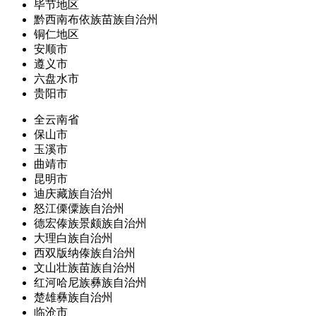
毕节地区
黔西南布依族苗族自治州
铜仁地区
安顺市
遵义市
六盘水市
贵阳市
全云南省
保山市
玉溪市
曲靖市
昆明市
迪庆藏族自治州
怒江傈僳族自治州
德宏傣族景颇族自治州
大理白族自治州
西双版纳傣族自治州
文山壮族苗族自治州
红河哈尼族彝族自治州
楚雄彝族自治州
临沧市