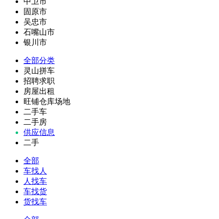
中卫市
固原市
吴忠市
石嘴山市
银川市
全部分类
灵山拼车
招聘求职
房屋出租
旺铺仓库场地
二手车
二手房
供应信息
二手
全部
车找人
人找车
车找货
货找车