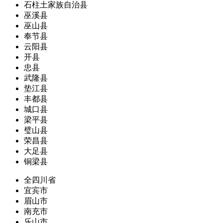
石柱土家族自治县
巫溪县
巫山县
奉节县
云阳县
开县
忠县
武隆县
垫江县
丰都县
城口县
梁平县
璧山县
荣昌县
大足县
铜梁县
全四川省
宜宾市
眉山市
南充市
乐山市