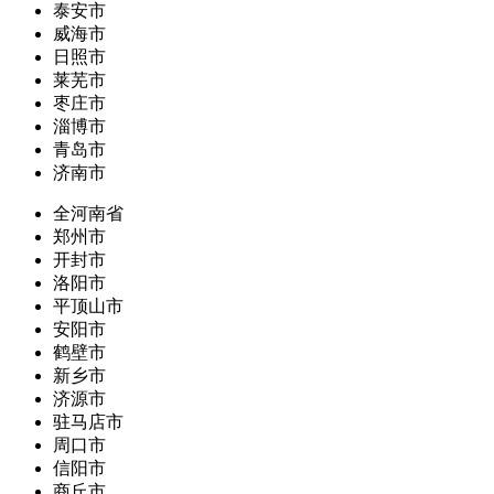
泰安市
威海市
日照市
莱芜市
枣庄市
淄博市
青岛市
济南市
全河南省
郑州市
开封市
洛阳市
平顶山市
安阳市
鹤壁市
新乡市
济源市
驻马店市
周口市
信阳市
商丘市