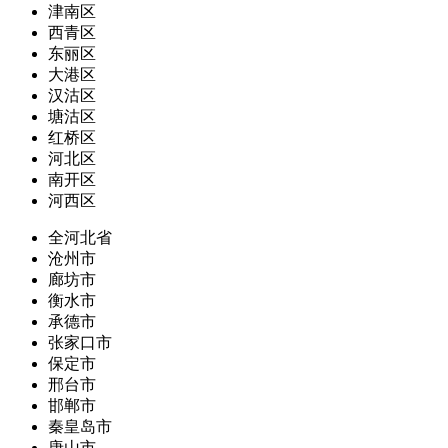
津南区
西青区
东丽区
大港区
汉沽区
塘沽区
红桥区
河北区
南开区
河西区
全河北省
沧州市
廊坊市
衡水市
承德市
张家口市
保定市
邢台市
邯郸市
秦皇岛市
唐山市