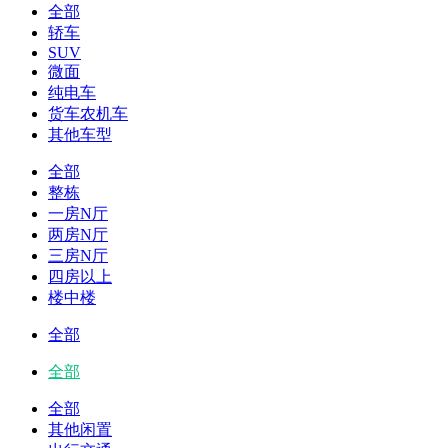
全部
轿车
SUV
微面
纯电车
货车农机车
其他车型
全部
整栋
一房N厅
两房N厅
三房N厅
四房以上
楼中楼
全部
全部
全部
其他闲置