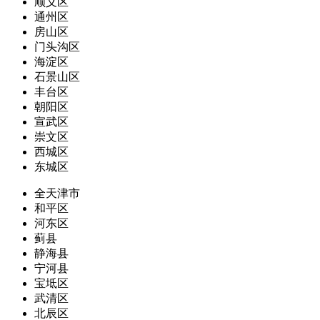
顺义区
通州区
房山区
门头沟区
海淀区
石景山区
丰台区
朝阳区
宣武区
崇文区
西城区
东城区
全天津市
和平区
河东区
蓟县
静海县
宁河县
宝坻区
武清区
北辰区