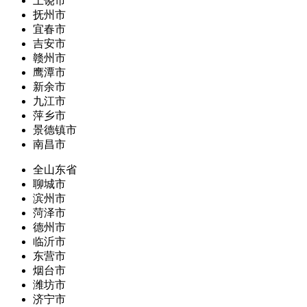
上饶市
抚州市
宜春市
吉安市
赣州市
鹰潭市
新余市
九江市
萍乡市
景德镇市
南昌市
全山东省
聊城市
滨州市
菏泽市
德州市
临沂市
东营市
烟台市
潍坊市
济宁市