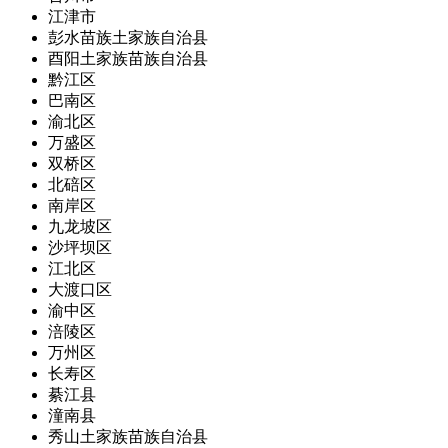
江津市
彭水苗族土家族自治县
酉阳土家族苗族自治县
黔江区
巴南区
渝北区
万盛区
双桥区
北碚区
南岸区
九龙坡区
沙坪坝区
江北区
大渡口区
渝中区
涪陵区
万州区
长寿区
綦江县
潼南县
秀山土家族苗族自治县