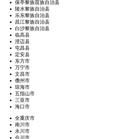
保亭黎族苗族自治县
陵水黎族自治县
乐东黎族自治县
昌江黎族自治县
白沙黎族自治县
临高县
澄迈县
屯昌县
定安县
东方市
万宁市
文昌市
儋州市
琼海市
五指山市
三亚市
海口市
全重庆市
南川市
永川市
合川市