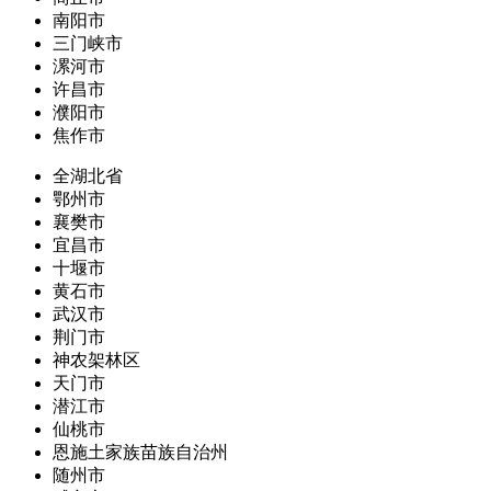
南阳市
三门峡市
漯河市
许昌市
濮阳市
焦作市
全湖北省
鄂州市
襄樊市
宜昌市
十堰市
黄石市
武汉市
荆门市
神农架林区
天门市
潜江市
仙桃市
恩施土家族苗族自治州
随州市