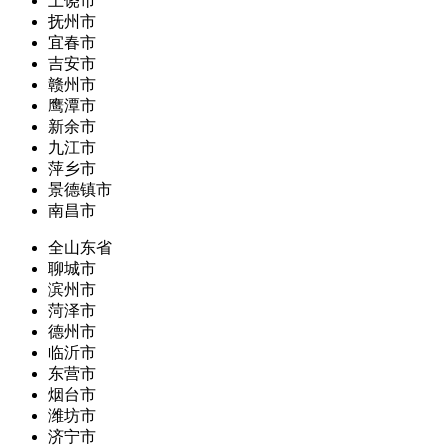
上饶市
抚州市
宜春市
吉安市
赣州市
鹰潭市
新余市
九江市
萍乡市
景德镇市
南昌市
全山东省
聊城市
滨州市
菏泽市
德州市
临沂市
东营市
烟台市
潍坊市
济宁市