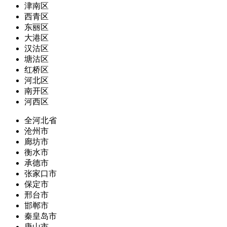
津南区
西青区
东丽区
大港区
汉沽区
塘沽区
红桥区
河北区
南开区
河西区
全河北省
沧州市
廊坊市
衡水市
承德市
张家口市
保定市
邢台市
邯郸市
秦皇岛市
唐山市