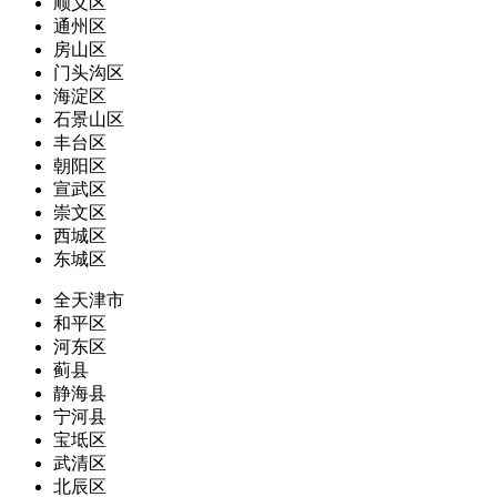
顺义区
通州区
房山区
门头沟区
海淀区
石景山区
丰台区
朝阳区
宣武区
崇文区
西城区
东城区
全天津市
和平区
河东区
蓟县
静海县
宁河县
宝坻区
武清区
北辰区