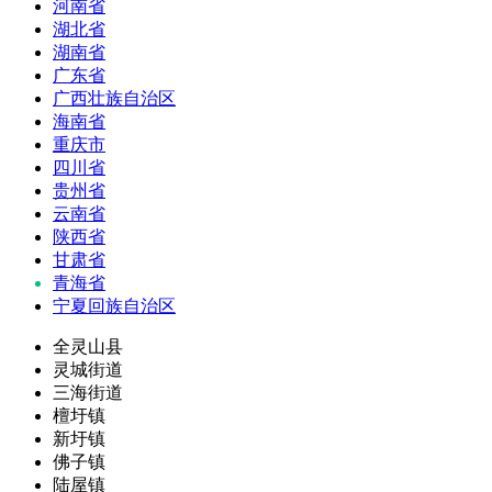
河南省
湖北省
湖南省
广东省
广西壮族自治区
海南省
重庆市
四川省
贵州省
云南省
陕西省
甘肃省
青海省
宁夏回族自治区
全灵山县
灵城街道
三海街道
檀圩镇
新圩镇
佛子镇
陆屋镇