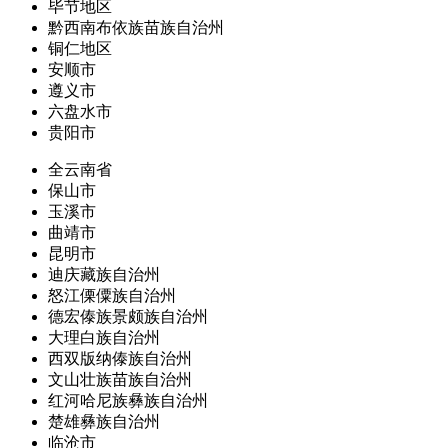
毕节地区
黔西南布依族苗族自治州
铜仁地区
安顺市
遵义市
六盘水市
贵阳市
全云南省
保山市
玉溪市
曲靖市
昆明市
迪庆藏族自治州
怒江傈僳族自治州
德宏傣族景颇族自治州
大理白族自治州
西双版纳傣族自治州
文山壮族苗族自治州
红河哈尼族彝族自治州
楚雄彝族自治州
临沧市