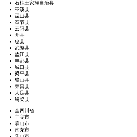
石柱土家族自治县
巫溪县
巫山县
奉节县
云阳县
开县
忠县
武隆县
垫江县
丰都县
城口县
梁平县
璧山县
荣昌县
大足县
铜梁县
全四川省
宜宾市
眉山市
南充市
乐山市