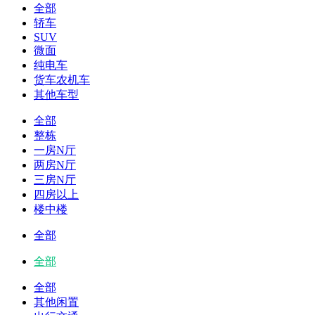
全部
轿车
SUV
微面
纯电车
货车农机车
其他车型
全部
整栋
一房N厅
两房N厅
三房N厅
四房以上
楼中楼
全部
全部
全部
其他闲置