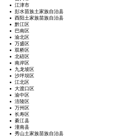
江津市
彭水苗族土家族自治县
酉阳土家族苗族自治县
黔江区
巴南区
渝北区
万盛区
双桥区
北碚区
南岸区
九龙坡区
沙坪坝区
江北区
大渡口区
渝中区
涪陵区
万州区
长寿区
綦江县
潼南县
秀山土家族苗族自治县