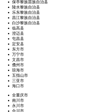
保亭黎族苗族自治县
陵水黎族自治县
乐东黎族自治县
昌江黎族自治县
白沙黎族自治县
临高县
澄迈县
屯昌县
定安县
东方市
万宁市
文昌市
儋州市
琼海市
五指山市
三亚市
海口市
全重庆市
南川市
永川市
合川市