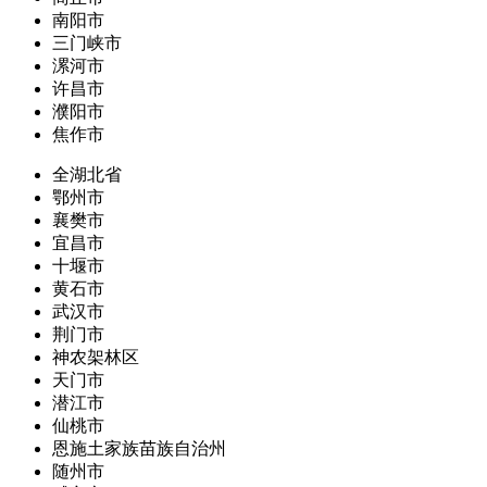
南阳市
三门峡市
漯河市
许昌市
濮阳市
焦作市
全湖北省
鄂州市
襄樊市
宜昌市
十堰市
黄石市
武汉市
荆门市
神农架林区
天门市
潜江市
仙桃市
恩施土家族苗族自治州
随州市