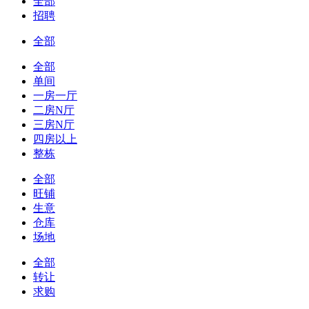
全部
招聘
全部
全部
单间
一房一厅
二房N厅
三房N厅
四房以上
整栋
全部
旺铺
生意
仓库
场地
全部
转让
求购