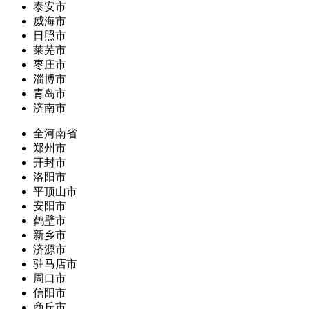
泰安市
威海市
日照市
莱芜市
枣庄市
淄博市
青岛市
济南市
全河南省
郑州市
开封市
洛阳市
平顶山市
安阳市
鹤壁市
新乡市
济源市
驻马店市
周口市
信阳市
商丘市