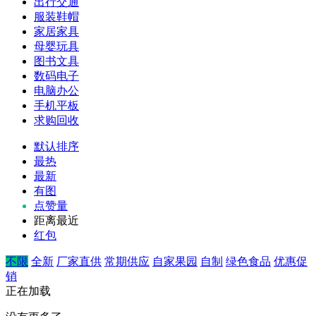
出行交通
服装鞋帽
家居家具
母婴玩具
图书文具
数码电子
电脑办公
手机平板
求购回收
默认排序
最热
最新
有图
点赞量
距离最近
红包
不限
全新
厂家直供
常期供应
自家果园
自制
绿色食品
优惠促
销
正在加载