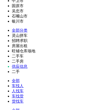
中卫市
固原市
吴忠市
石嘴山市
银川市
全部分类
灵山拼车
招聘求职
房屋出租
旺铺仓库场地
二手车
二手房
供应信息
二手
全部
车找人
人找车
车找货
货找车