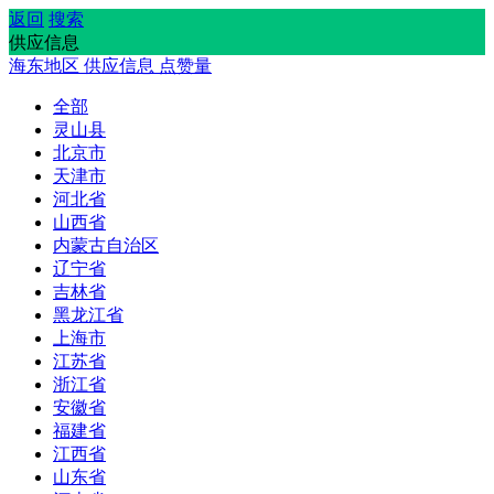
返回
搜索
供应信息
海东地区
供应信息
点赞量
全部
灵山县
北京市
天津市
河北省
山西省
内蒙古自治区
辽宁省
吉林省
黑龙江省
上海市
江苏省
浙江省
安徽省
福建省
江西省
山东省