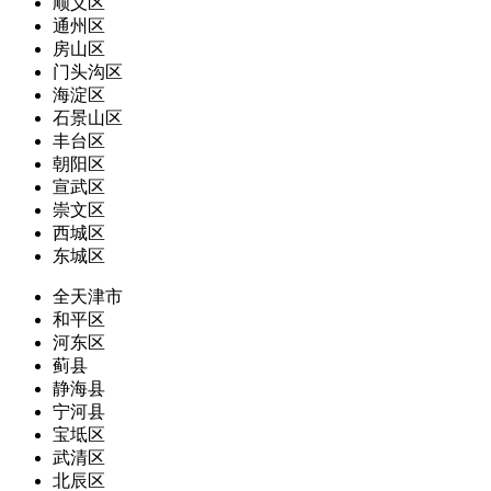
顺义区
通州区
房山区
门头沟区
海淀区
石景山区
丰台区
朝阳区
宣武区
崇文区
西城区
东城区
全天津市
和平区
河东区
蓟县
静海县
宁河县
宝坻区
武清区
北辰区