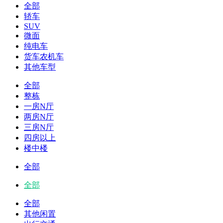
全部
轿车
SUV
微面
纯电车
货车农机车
其他车型
全部
整栋
一房N厅
两房N厅
三房N厅
四房以上
楼中楼
全部
全部
全部
其他闲置