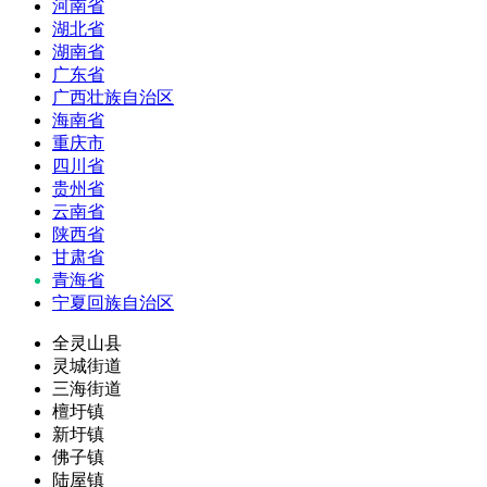
河南省
湖北省
湖南省
广东省
广西壮族自治区
海南省
重庆市
四川省
贵州省
云南省
陕西省
甘肃省
青海省
宁夏回族自治区
全灵山县
灵城街道
三海街道
檀圩镇
新圩镇
佛子镇
陆屋镇