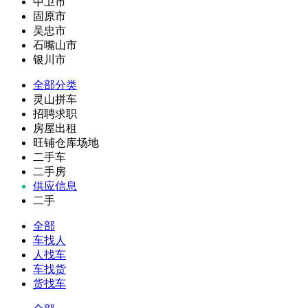
中卫市
固原市
吴忠市
石嘴山市
银川市
全部分类
灵山拼车
招聘求职
房屋出租
旺铺仓库场地
二手车
二手房
供应信息
二手
全部
车找人
人找车
车找货
货找车