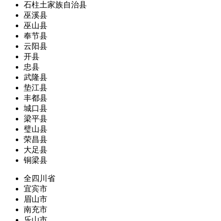
石柱土家族自治县
巫溪县
巫山县
奉节县
云阳县
开县
忠县
武隆县
垫江县
丰都县
城口县
梁平县
璧山县
荣昌县
大足县
铜梁县
全四川省
宜宾市
眉山市
南充市
乐山市