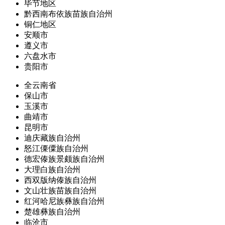
毕节地区
黔西南布依族苗族自治州
铜仁地区
安顺市
遵义市
六盘水市
贵阳市
全云南省
保山市
玉溪市
曲靖市
昆明市
迪庆藏族自治州
怒江傈僳族自治州
德宏傣族景颇族自治州
大理白族自治州
西双版纳傣族自治州
文山壮族苗族自治州
红河哈尼族彝族自治州
楚雄彝族自治州
临沧市