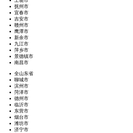
上饶市
抚州市
宜春市
吉安市
赣州市
鹰潭市
新余市
九江市
萍乡市
景德镇市
南昌市
全山东省
聊城市
滨州市
菏泽市
德州市
临沂市
东营市
烟台市
潍坊市
济宁市