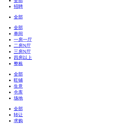
全部
招聘
全部
全部
单间
一房一厅
二房N厅
三房N厅
四房以上
整栋
全部
旺铺
生意
仓库
场地
全部
转让
求购