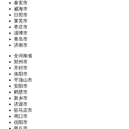
泰安市
威海市
日照市
莱芜市
枣庄市
淄博市
青岛市
济南市
全河南省
郑州市
开封市
洛阳市
平顶山市
安阳市
鹤壁市
新乡市
济源市
驻马店市
周口市
信阳市
商丘市