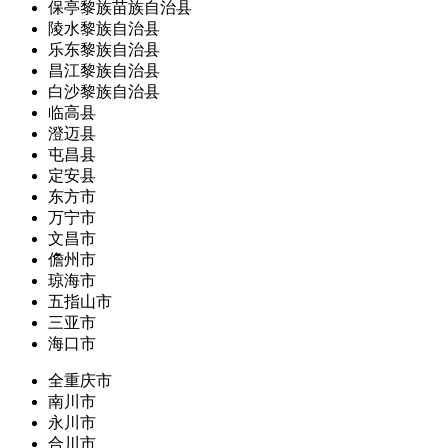
保亭黎族苗族自治县
陵水黎族自治县
乐东黎族自治县
昌江黎族自治县
白沙黎族自治县
临高县
澄迈县
屯昌县
定安县
东方市
万宁市
文昌市
儋州市
琼海市
五指山市
三亚市
海口市
全重庆市
南川市
永川市
合川市