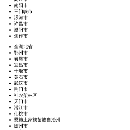
南阳市
三门峡市
漯河市
许昌市
濮阳市
焦作市
全湖北省
鄂州市
襄樊市
宜昌市
十堰市
黄石市
武汉市
荆门市
神农架林区
天门市
潜江市
仙桃市
恩施土家族苗族自治州
随州市