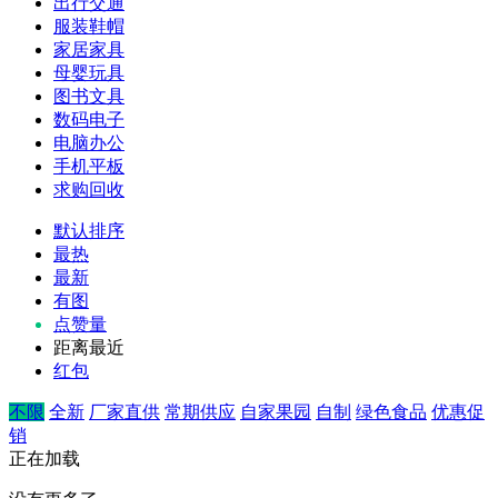
出行交通
服装鞋帽
家居家具
母婴玩具
图书文具
数码电子
电脑办公
手机平板
求购回收
默认排序
最热
最新
有图
点赞量
距离最近
红包
不限
全新
厂家直供
常期供应
自家果园
自制
绿色食品
优惠促
销
正在加载