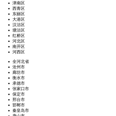
津南区
西青区
东丽区
大港区
汉沽区
塘沽区
红桥区
河北区
南开区
河西区
全河北省
沧州市
廊坊市
衡水市
承德市
张家口市
保定市
邢台市
邯郸市
秦皇岛市
唐山市