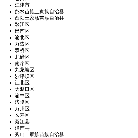
江津市
彭水苗族土家族自治县
酉阳土家族苗族自治县
黔江区
巴南区
渝北区
万盛区
双桥区
北碚区
南岸区
九龙坡区
沙坪坝区
江北区
大渡口区
渝中区
涪陵区
万州区
长寿区
綦江县
潼南县
秀山土家族苗族自治县