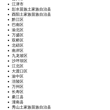
江津市
彭水苗族土家族自治县
酉阳土家族苗族自治县
黔江区
巴南区
渝北区
万盛区
双桥区
北碚区
南岸区
九龙坡区
沙坪坝区
江北区
大渡口区
渝中区
涪陵区
万州区
长寿区
綦江县
潼南县
秀山土家族苗族自治县