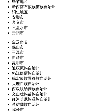
毕节地区
黔西南布依族苗族自治州
铜仁地区
安顺市
遵义市
六盘水市
贵阳市
全云南省
保山市
玉溪市
曲靖市
昆明市
迪庆藏族自治州
怒江傈僳族自治州
德宏傣族景颇族自治州
大理白族自治州
西双版纳傣族自治州
文山壮族苗族自治州
红河哈尼族彝族自治州
楚雄彝族自治州
临沧市