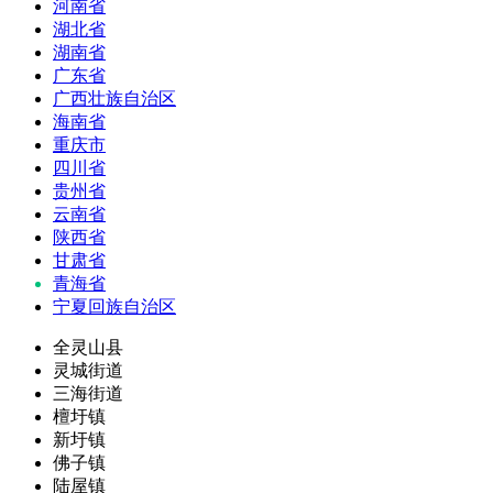
河南省
湖北省
湖南省
广东省
广西壮族自治区
海南省
重庆市
四川省
贵州省
云南省
陕西省
甘肃省
青海省
宁夏回族自治区
全灵山县
灵城街道
三海街道
檀圩镇
新圩镇
佛子镇
陆屋镇