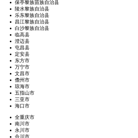
保亭黎族苗族自治县
陵水黎族自治县
乐东黎族自治县
昌江黎族自治县
白沙黎族自治县
临高县
澄迈县
屯昌县
定安县
东方市
万宁市
文昌市
儋州市
琼海市
五指山市
三亚市
海口市
全重庆市
南川市
永川市
合川市