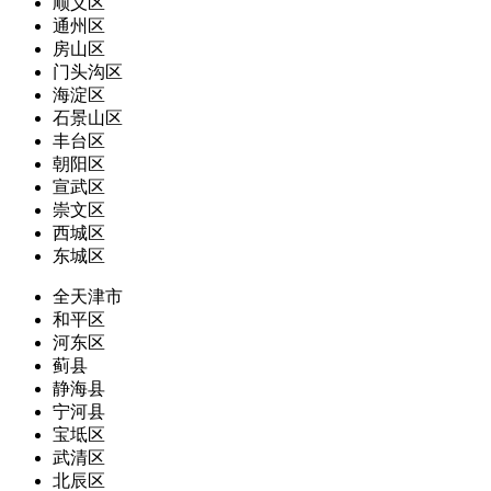
顺义区
通州区
房山区
门头沟区
海淀区
石景山区
丰台区
朝阳区
宣武区
崇文区
西城区
东城区
全天津市
和平区
河东区
蓟县
静海县
宁河县
宝坻区
武清区
北辰区