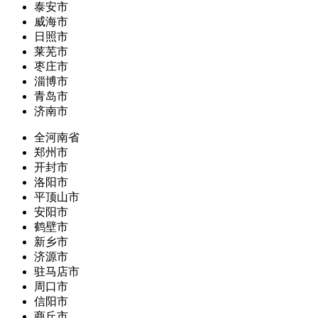
泰安市
威海市
日照市
莱芜市
枣庄市
淄博市
青岛市
济南市
全河南省
郑州市
开封市
洛阳市
平顶山市
安阳市
鹤壁市
新乡市
济源市
驻马店市
周口市
信阳市
商丘市