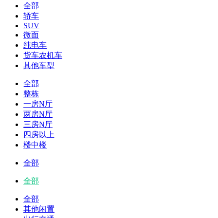
全部
轿车
SUV
微面
纯电车
货车农机车
其他车型
全部
整栋
一房N厅
两房N厅
三房N厅
四房以上
楼中楼
全部
全部
全部
其他闲置