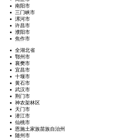
南阳市
三门峡市
漯河市
许昌市
濮阳市
焦作市
全湖北省
鄂州市
襄樊市
宜昌市
十堰市
黄石市
武汉市
荆门市
神农架林区
天门市
潜江市
仙桃市
恩施土家族苗族自治州
随州市