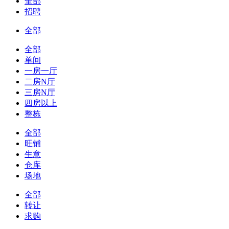
全部
招聘
全部
全部
单间
一房一厅
二房N厅
三房N厅
四房以上
整栋
全部
旺铺
生意
仓库
场地
全部
转让
求购