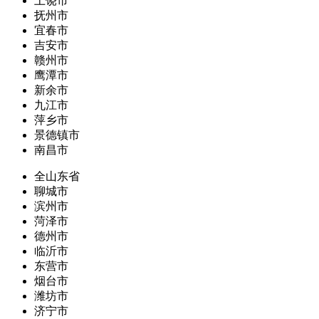
上饶市
抚州市
宜春市
吉安市
赣州市
鹰潭市
新余市
九江市
萍乡市
景德镇市
南昌市
全山东省
聊城市
滨州市
菏泽市
德州市
临沂市
东营市
烟台市
潍坊市
济宁市