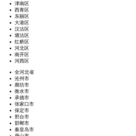
津南区
西青区
东丽区
大港区
汉沽区
塘沽区
红桥区
河北区
南开区
河西区
全河北省
沧州市
廊坊市
衡水市
承德市
张家口市
保定市
邢台市
邯郸市
秦皇岛市
唐山市