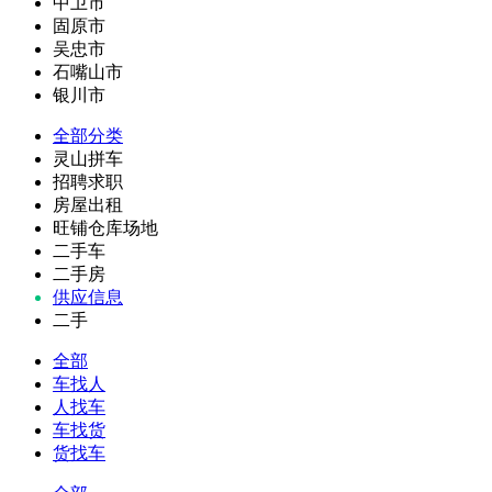
中卫市
固原市
吴忠市
石嘴山市
银川市
全部分类
灵山拼车
招聘求职
房屋出租
旺铺仓库场地
二手车
二手房
供应信息
二手
全部
车找人
人找车
车找货
货找车