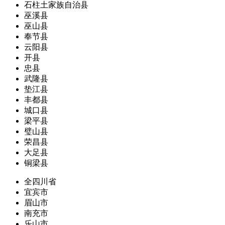
石柱土家族自治县
巫溪县
巫山县
奉节县
云阳县
开县
忠县
武隆县
垫江县
丰都县
城口县
梁平县
璧山县
荣昌县
大足县
铜梁县
全四川省
宜宾市
眉山市
南充市
乐山市