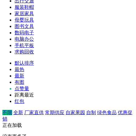
出行交通
服装鞋帽
家居家具
母婴玩具
图书文具
数码电子
电脑办公
手机平板
求购回收
默认排序
最热
最新
有图
点赞量
距离最近
红包
不限
全新
厂家直供
常期供应
自家果园
自制
绿色食品
优惠促
销
正在加载