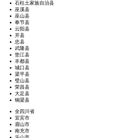
石柱土家族自治县
巫溪县
巫山县
奉节县
云阳县
开县
忠县
武隆县
垫江县
丰都县
城口县
梁平县
璧山县
荣昌县
大足县
铜梁县
全四川省
宜宾市
眉山市
南充市
乐山市