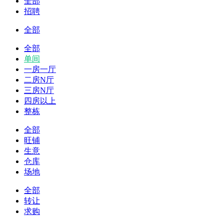
全部
招聘
全部
全部
单间
一房一厅
二房N厅
三房N厅
四房以上
整栋
全部
旺铺
生意
仓库
场地
全部
转让
求购