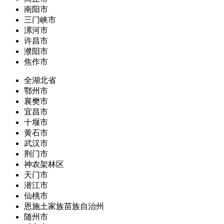
南阳市
三门峡市
漯河市
许昌市
濮阳市
焦作市
全湖北省
鄂州市
襄樊市
宜昌市
十堰市
黄石市
武汉市
荆门市
神农架林区
天门市
潜江市
仙桃市
恩施土家族苗族自治州
随州市