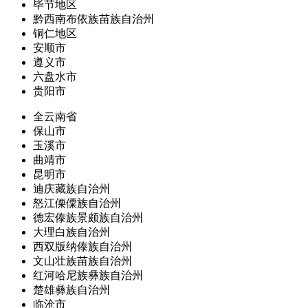
毕节地区
黔西南布依族苗族自治州
铜仁地区
安顺市
遵义市
六盘水市
贵阳市
全云南省
保山市
玉溪市
曲靖市
昆明市
迪庆藏族自治州
怒江傈僳族自治州
德宏傣族景颇族自治州
大理白族自治州
西双版纳傣族自治州
文山壮族苗族自治州
红河哈尼族彝族自治州
楚雄彝族自治州
临沧市