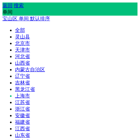
返回
搜索
单间
宝山区
单间
默认排序
全部
灵山县
北京市
天津市
河北省
山西省
内蒙古自治区
辽宁省
吉林省
黑龙江省
上海市
江苏省
浙江省
安徽省
福建省
江西省
山东省