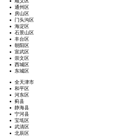
顺义区
通州区
房山区
门头沟区
海淀区
石景山区
丰台区
朝阳区
宣武区
崇文区
西城区
东城区
全天津市
和平区
河东区
蓟县
静海县
宁河县
宝坻区
武清区
北辰区