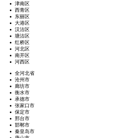
津南区
西青区
东丽区
大港区
汉沽区
塘沽区
红桥区
河北区
南开区
河西区
全河北省
沧州市
廊坊市
衡水市
承德市
张家口市
保定市
邢台市
邯郸市
秦皇岛市
唐山市