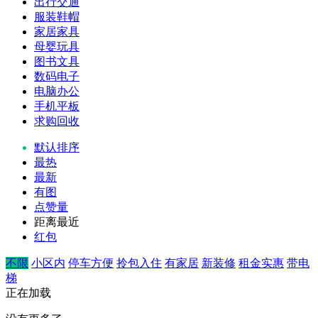
出行交通
服装鞋帽
家居家具
母婴玩具
图书文具
数码电子
电脑办公
手机平板
求购回收
默认排序
最热
最新
有图
点赞量
距离最近
红包
不限
小区内
停车方便
拎包入住
有家居
新装修
租金实惠
带电
梯
正在加载