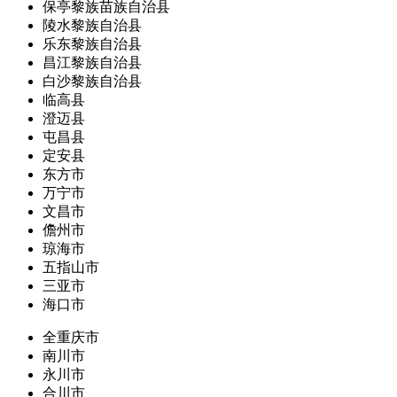
保亭黎族苗族自治县
陵水黎族自治县
乐东黎族自治县
昌江黎族自治县
白沙黎族自治县
临高县
澄迈县
屯昌县
定安县
东方市
万宁市
文昌市
儋州市
琼海市
五指山市
三亚市
海口市
全重庆市
南川市
永川市
合川市