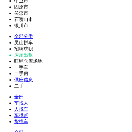
中卫市
固原市
吴忠市
石嘴山市
银川市
全部分类
灵山拼车
招聘求职
房屋出租
旺铺仓库场地
二手车
二手房
供应信息
二手
全部
车找人
人找车
车找货
货找车