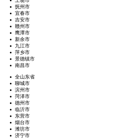
上饶市
抚州市
宜春市
吉安市
赣州市
鹰潭市
新余市
九江市
萍乡市
景德镇市
南昌市
全山东省
聊城市
滨州市
菏泽市
德州市
临沂市
东营市
烟台市
潍坊市
济宁市