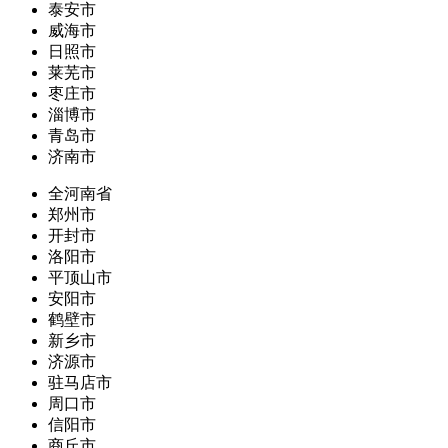
泰安市
威海市
日照市
莱芜市
枣庄市
淄博市
青岛市
济南市
全河南省
郑州市
开封市
洛阳市
平顶山市
安阳市
鹤壁市
新乡市
济源市
驻马店市
周口市
信阳市
商丘市