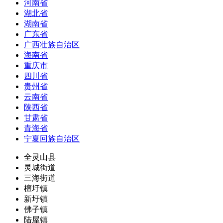
河南省
湖北省
湖南省
广东省
广西壮族自治区
海南省
重庆市
四川省
贵州省
云南省
陕西省
甘肃省
青海省
宁夏回族自治区
全灵山县
灵城街道
三海街道
檀圩镇
新圩镇
佛子镇
陆屋镇