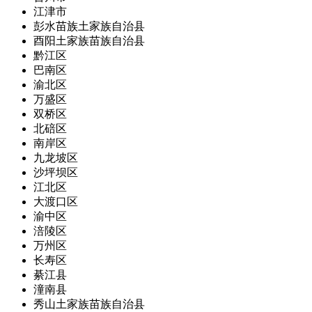
江津市
彭水苗族土家族自治县
酉阳土家族苗族自治县
黔江区
巴南区
渝北区
万盛区
双桥区
北碚区
南岸区
九龙坡区
沙坪坝区
江北区
大渡口区
渝中区
涪陵区
万州区
长寿区
綦江县
潼南县
秀山土家族苗族自治县