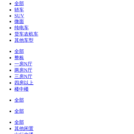
全部
轿车
SUV
微面
纯电车
货车农机车
其他车型
全部
整栋
一房N厅
两房N厅
三房N厅
四房以上
楼中楼
全部
全部
全部
其他闲置