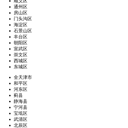
顺义区
通州区
房山区
门头沟区
海淀区
石景山区
丰台区
朝阳区
宣武区
崇文区
西城区
东城区
全天津市
和平区
河东区
蓟县
静海县
宁河县
宝坻区
武清区
北辰区