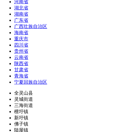
河南省
湖北省
湖南省
广东省
广西壮族自治区
海南省
重庆市
四川省
贵州省
云南省
陕西省
甘肃省
青海省
宁夏回族自治区
全灵山县
灵城街道
三海街道
檀圩镇
新圩镇
佛子镇
陆屋镇