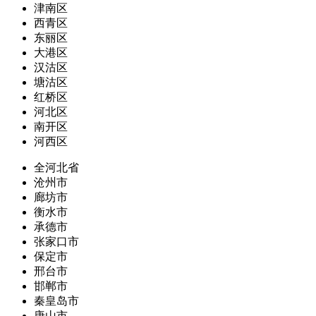
津南区
西青区
东丽区
大港区
汉沽区
塘沽区
红桥区
河北区
南开区
河西区
全河北省
沧州市
廊坊市
衡水市
承德市
张家口市
保定市
邢台市
邯郸市
秦皇岛市
唐山市