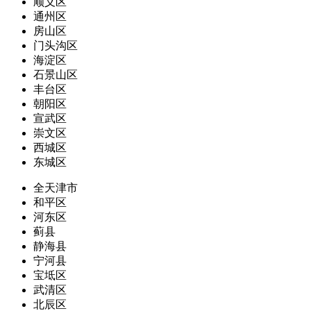
顺义区
通州区
房山区
门头沟区
海淀区
石景山区
丰台区
朝阳区
宣武区
崇文区
西城区
东城区
全天津市
和平区
河东区
蓟县
静海县
宁河县
宝坻区
武清区
北辰区