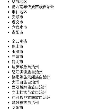
毕节地区
黔西南布依族苗族自治州
铜仁地区
安顺市
遵义市
六盘水市
贵阳市
全云南省
保山市
玉溪市
曲靖市
昆明市
迪庆藏族自治州
怒江傈僳族自治州
德宏傣族景颇族自治州
大理白族自治州
西双版纳傣族自治州
文山壮族苗族自治州
红河哈尼族彝族自治州
楚雄彝族自治州
临沧市