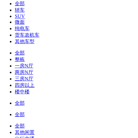
全部
轿车
SUV
微面
纯电车
货车农机车
其他车型
全部
整栋
一房N厅
两房N厅
三房N厅
四房以上
楼中楼
全部
全部
全部
其他闲置