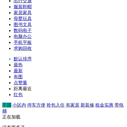
出行交通
服装鞋帽
家居家具
母婴玩具
图书文具
数码电子
电脑办公
手机平板
求购回收
默认排序
最热
最新
有图
点赞量
距离最近
红包
不限
小区内
停车方便
拎包入住
有家居
新装修
租金实惠
带电
梯
正在加载