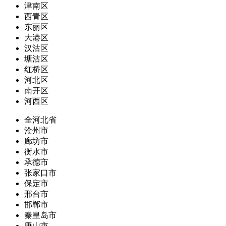
津南区
西青区
东丽区
大港区
汉沽区
塘沽区
红桥区
河北区
南开区
河西区
全河北省
沧州市
廊坊市
衡水市
承德市
张家口市
保定市
邢台市
邯郸市
秦皇岛市
唐山市