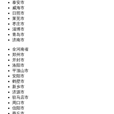
泰安市
威海市
日照市
莱芜市
枣庄市
淄博市
青岛市
济南市
全河南省
郑州市
开封市
洛阳市
平顶山市
安阳市
鹤壁市
新乡市
济源市
驻马店市
周口市
信阳市
商丘市