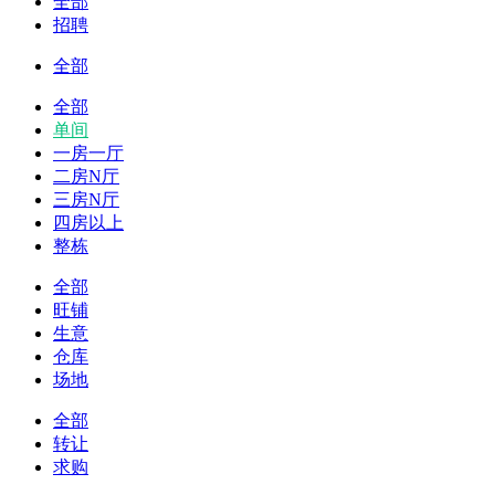
全部
招聘
全部
全部
单间
一房一厅
二房N厅
三房N厅
四房以上
整栋
全部
旺铺
生意
仓库
场地
全部
转让
求购