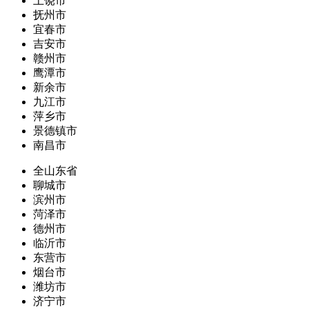
上饶市
抚州市
宜春市
吉安市
赣州市
鹰潭市
新余市
九江市
萍乡市
景德镇市
南昌市
全山东省
聊城市
滨州市
菏泽市
德州市
临沂市
东营市
烟台市
潍坊市
济宁市