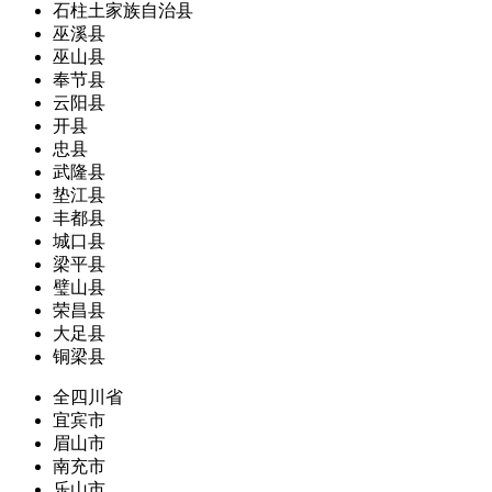
石柱土家族自治县
巫溪县
巫山县
奉节县
云阳县
开县
忠县
武隆县
垫江县
丰都县
城口县
梁平县
璧山县
荣昌县
大足县
铜梁县
全四川省
宜宾市
眉山市
南充市
乐山市