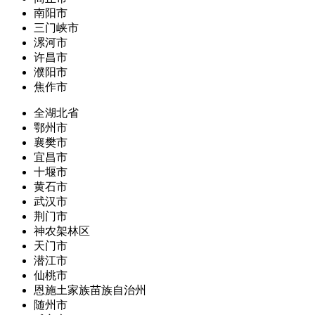
南阳市
三门峡市
漯河市
许昌市
濮阳市
焦作市
全湖北省
鄂州市
襄樊市
宜昌市
十堰市
黄石市
武汉市
荆门市
神农架林区
天门市
潜江市
仙桃市
恩施土家族苗族自治州
随州市