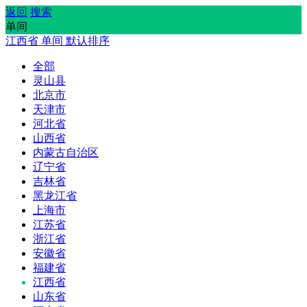
返回
搜索
单间
江西省
单间
默认排序
全部
灵山县
北京市
天津市
河北省
山西省
内蒙古自治区
辽宁省
吉林省
黑龙江省
上海市
江苏省
浙江省
安徽省
福建省
江西省
山东省