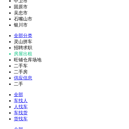
中卫市
固原市
吴忠市
石嘴山市
银川市
全部分类
灵山拼车
招聘求职
房屋出租
旺铺仓库场地
二手车
二手房
供应信息
二手
全部
车找人
人找车
车找货
货找车