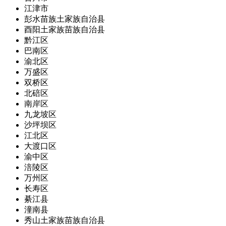
江津市
彭水苗族土家族自治县
酉阳土家族苗族自治县
黔江区
巴南区
渝北区
万盛区
双桥区
北碚区
南岸区
九龙坡区
沙坪坝区
江北区
大渡口区
渝中区
涪陵区
万州区
长寿区
綦江县
潼南县
秀山土家族苗族自治县