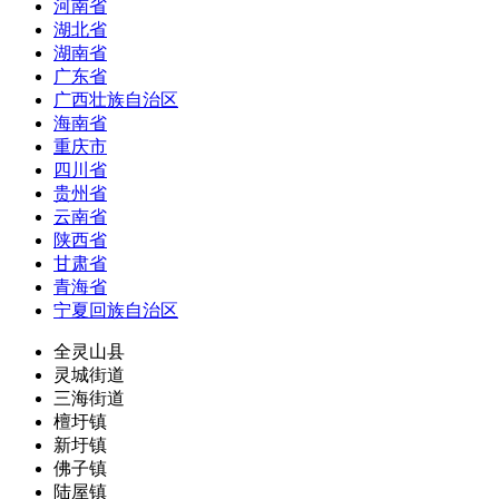
河南省
湖北省
湖南省
广东省
广西壮族自治区
海南省
重庆市
四川省
贵州省
云南省
陕西省
甘肃省
青海省
宁夏回族自治区
全灵山县
灵城街道
三海街道
檀圩镇
新圩镇
佛子镇
陆屋镇