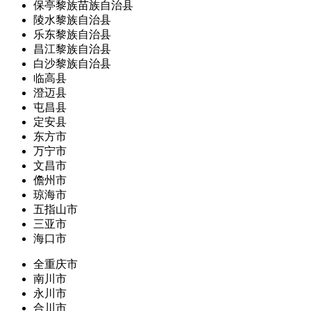
保亭黎族苗族自治县
陵水黎族自治县
乐东黎族自治县
昌江黎族自治县
白沙黎族自治县
临高县
澄迈县
屯昌县
定安县
东方市
万宁市
文昌市
儋州市
琼海市
五指山市
三亚市
海口市
全重庆市
南川市
永川市
合川市