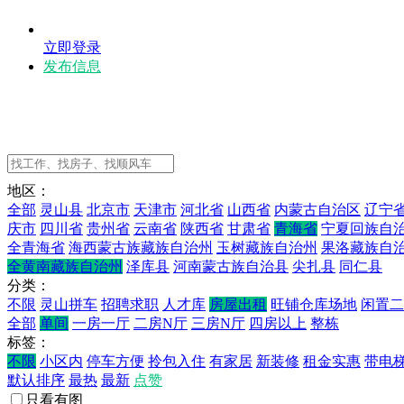
立即登录
发布信息
地区：
全部
灵山县
北京市
天津市
河北省
山西省
内蒙古自治区
辽宁
庆市
四川省
贵州省
云南省
陕西省
甘肃省
青海省
宁夏回族自
全青海省
海西蒙古族藏族自治州
玉树藏族自治州
果洛藏族自
全黄南藏族自治州
泽库县
河南蒙古族自治县
尖扎县
同仁县
分类：
不限
灵山拼车
招聘求职
人才库
房屋出租
旺铺仓库场地
闲置二
全部
单间
一房一厅
二房N厅
三房N厅
四房以上
整栋
标签：
不限
小区内
停车方便
拎包入住
有家居
新装修
租金实惠
带电
默认排序
最热
最新
点赞
只看有图