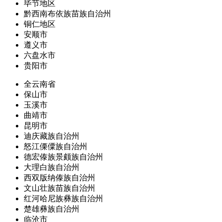
毕节地区
黔西南布依族苗族自治州
铜仁地区
安顺市
遵义市
六盘水市
贵阳市
全云南省
保山市
玉溪市
曲靖市
昆明市
迪庆藏族自治州
怒江傈僳族自治州
德宏傣族景颇族自治州
大理白族自治州
西双版纳傣族自治州
文山壮族苗族自治州
红河哈尼族彝族自治州
楚雄彝族自治州
临沧市