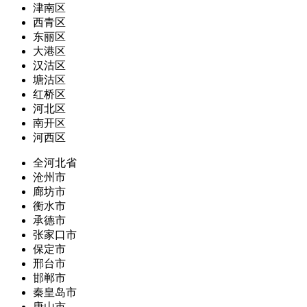
津南区
西青区
东丽区
大港区
汉沽区
塘沽区
红桥区
河北区
南开区
河西区
全河北省
沧州市
廊坊市
衡水市
承德市
张家口市
保定市
邢台市
邯郸市
秦皇岛市
唐山市