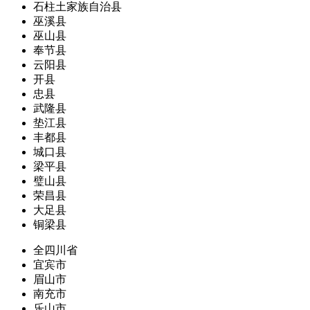
石柱土家族自治县
巫溪县
巫山县
奉节县
云阳县
开县
忠县
武隆县
垫江县
丰都县
城口县
梁平县
璧山县
荣昌县
大足县
铜梁县
全四川省
宜宾市
眉山市
南充市
乐山市