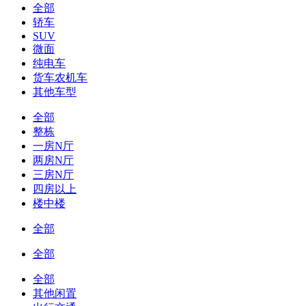
全部
轿车
SUV
微面
纯电车
货车农机车
其他车型
全部
整栋
一房N厅
两房N厅
三房N厅
四房以上
楼中楼
全部
全部
全部
其他闲置