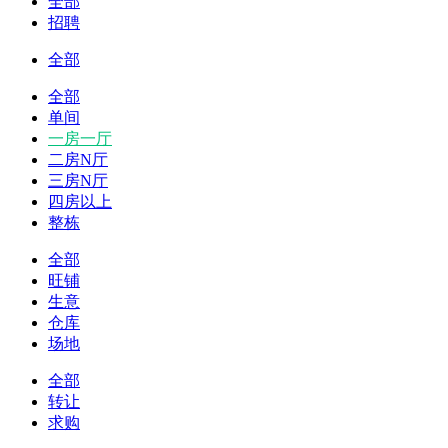
全部
招聘
全部
全部
单间
一房一厅
二房N厅
三房N厅
四房以上
整栋
全部
旺铺
生意
仓库
场地
全部
转让
求购