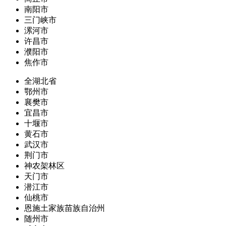
南阳市
三门峡市
漯河市
许昌市
濮阳市
焦作市
全湖北省
鄂州市
襄樊市
宜昌市
十堰市
黄石市
武汉市
荆门市
神农架林区
天门市
潜江市
仙桃市
恩施土家族苗族自治州
随州市