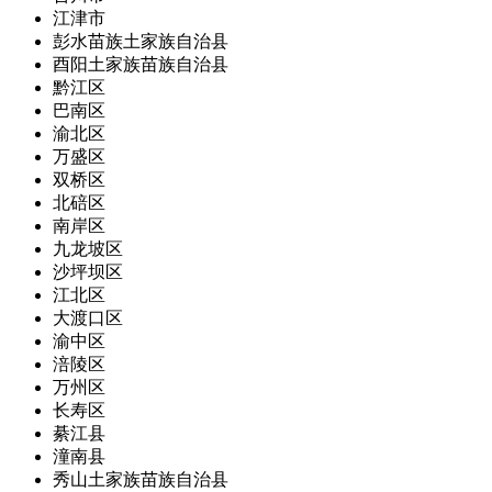
江津市
彭水苗族土家族自治县
酉阳土家族苗族自治县
黔江区
巴南区
渝北区
万盛区
双桥区
北碚区
南岸区
九龙坡区
沙坪坝区
江北区
大渡口区
渝中区
涪陵区
万州区
长寿区
綦江县
潼南县
秀山土家族苗族自治县