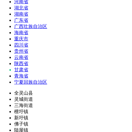
河南省
湖北省
湖南省
广东省
广西壮族自治区
海南省
重庆市
四川省
贵州省
云南省
陕西省
甘肃省
青海省
宁夏回族自治区
全灵山县
灵城街道
三海街道
檀圩镇
新圩镇
佛子镇
陆屋镇