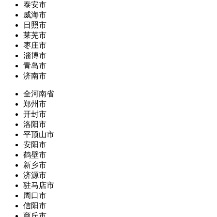
泰安市
威海市
日照市
莱芜市
枣庄市
淄博市
青岛市
济南市
全河南省
郑州市
开封市
洛阳市
平顶山市
安阳市
鹤壁市
新乡市
济源市
驻马店市
周口市
信阳市
商丘市