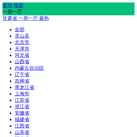
返回
搜索
一房一厅
甘肃省
一房一厅
最热
全部
灵山县
北京市
天津市
河北省
山西省
内蒙古自治区
辽宁省
吉林省
黑龙江省
上海市
江苏省
浙江省
安徽省
福建省
江西省
山东省