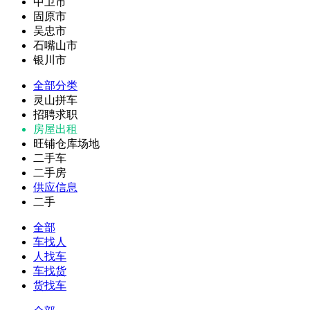
中卫市
固原市
吴忠市
石嘴山市
银川市
全部分类
灵山拼车
招聘求职
房屋出租
旺铺仓库场地
二手车
二手房
供应信息
二手
全部
车找人
人找车
车找货
货找车