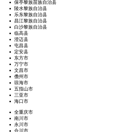
保亭黎族苗族自治县
陵水黎族自治县
乐东黎族自治县
昌江黎族自治县
白沙黎族自治县
临高县
澄迈县
屯昌县
定安县
东方市
万宁市
文昌市
儋州市
琼海市
五指山市
三亚市
海口市
全重庆市
南川市
永川市
合川市