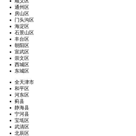
顺义区
通州区
房山区
门头沟区
海淀区
石景山区
丰台区
朝阳区
宣武区
崇文区
西城区
东城区
全天津市
和平区
河东区
蓟县
静海县
宁河县
宝坻区
武清区
北辰区