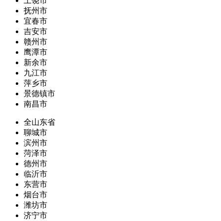
上饶市
抚州市
宜春市
吉安市
赣州市
鹰潭市
新余市
九江市
萍乡市
景德镇市
南昌市
全山东省
聊城市
滨州市
菏泽市
德州市
临沂市
东营市
烟台市
潍坊市
济宁市