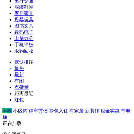
出行交通
服装鞋帽
家居家具
母婴玩具
图书文具
数码电子
电脑办公
手机平板
求购回收
默认排序
最热
最新
有图
点赞量
距离最近
红包
不限
小区内
停车方便
拎包入住
有家居
新装修
租金实惠
带电
梯
正在加载