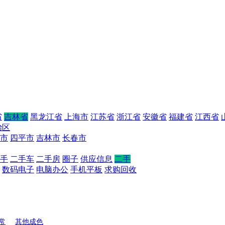
省
吉林省
黑龙江省
上海市
江苏省
浙江省
安徽省
福建省
江西省
治区
市
四平市
吉林市
长春市
手
二手车
二手房
圈子
供应信息
二手
数码电子
电脑办公
手机平板
求购回收
常
其他成色