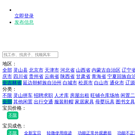
立即登录
发布信息
地区：
全部
灵山县
北京市
天津市
河北省
山西省
内蒙古自治区
辽宁
庆市
四川省
贵州省
云南省
陕西省
甘肃省
青海省
宁夏回族自
全吉林省
延边朝鲜族自治州
白城市
松原市
白山市
通化市
辽源
分类：
不限
灵山拼车
招聘求职
人才库
房屋出租
旺铺仓库场地
闲置二
全部
其他闲置
出行交通
服装鞋帽
家居家具
母婴玩具
图书文具
宝贝价格：
不限
宝贝成色：
不限
全新宝贝
轻微使用痕迹
功能正常外观磨损
功能不正