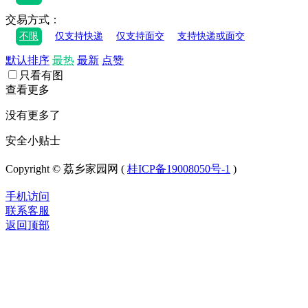
交易方式：
不限
仅支持快递
仅支持面交
支持快递或面交
默认排序
最热
最新
点赞
只看有图
查看更多
没有更多了
安全小贴士
Copyright © 荔乡家园网 (
桂ICP备19008050号-1
)
手机访问
联系客服
返回顶部