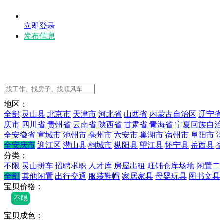
立即登录
发布信息
地区：
全部
灵山县
北京市
天津市
河北省
山西省
内蒙古自治区
辽宁
庆市
四川省
贵州省
云南省
陕西省
甘肃省
青海省
宁夏回族自
全安徽省
宣城市
池州市
亳州市
六安市
巢湖市
宿州市
阜阳市
全安庆市
迎江区
潜山县
桐城市
枞阳县
望江县
怀宁县
岳西县
分类：
不限
灵山拼车
招聘求职
人才库
房屋出租
旺铺仓库场地
闲置二
全部
其他闲置
出行交通
服装鞋帽
家居家具
母婴玩具
图书文具
宝贝价格：
不限
宝贝成色：