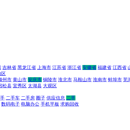
省
吉林省
黑龙江省
上海市
江苏省
浙江省
安徽省
福建省
江西省
治区
滁州市
黄山市
安庆市
铜陵市
淮北市
马鞍山市
淮南市
蚌埠市
芜
宿松县
宜秀区
太湖县
大观区
手
二手车
二手房
圈子
供应信息
二手
数码电子
电脑办公
手机平板
求购回收