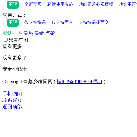
不限
全新宝贝
轻微使用痕迹
功能正常外观磨损
功能不正
交易方式：
不限
仅支持快递
仅支持面交
支持快递或面交
默认排序
最热
最新
点赞
只看有图
查看更多
没有更多了
安全小贴士
Copyright © 荔乡家园网 (
桂ICP备19008050号-1
)
手机访问
联系客服
返回顶部