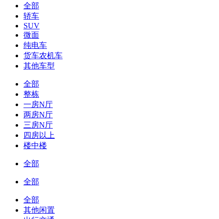
全部
轿车
SUV
微面
纯电车
货车农机车
其他车型
全部
整栋
一房N厅
两房N厅
三房N厅
四房以上
楼中楼
全部
全部
全部
其他闲置