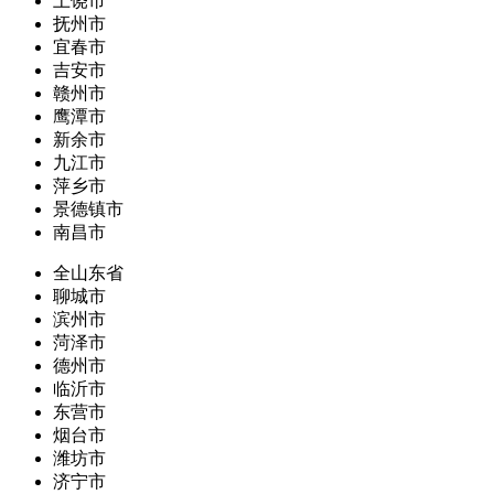
上饶市
抚州市
宜春市
吉安市
赣州市
鹰潭市
新余市
九江市
萍乡市
景德镇市
南昌市
全山东省
聊城市
滨州市
菏泽市
德州市
临沂市
东营市
烟台市
潍坊市
济宁市