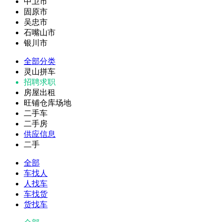
中卫市
固原市
吴忠市
石嘴山市
银川市
全部分类
灵山拼车
招聘求职
房屋出租
旺铺仓库场地
二手车
二手房
供应信息
二手
全部
车找人
人找车
车找货
货找车