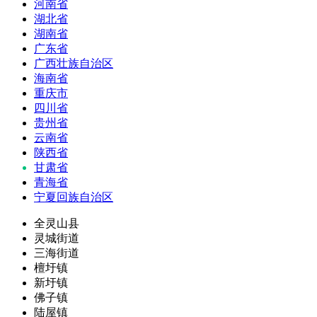
河南省
湖北省
湖南省
广东省
广西壮族自治区
海南省
重庆市
四川省
贵州省
云南省
陕西省
甘肃省
青海省
宁夏回族自治区
全灵山县
灵城街道
三海街道
檀圩镇
新圩镇
佛子镇
陆屋镇