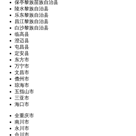
保亭黎族苗族自治县
陵水黎族自治县
乐东黎族自治县
昌江黎族自治县
白沙黎族自治县
临高县
澄迈县
屯昌县
定安县
东方市
万宁市
文昌市
儋州市
琼海市
五指山市
三亚市
海口市
全重庆市
南川市
永川市
合川市