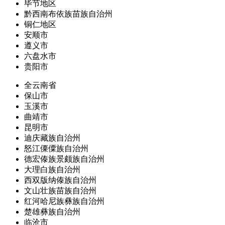
毕节地区
黔西南布依族苗族自治州
铜仁地区
安顺市
遵义市
六盘水市
贵阳市
全云南省
保山市
玉溪市
曲靖市
昆明市
迪庆藏族自治州
怒江傈僳族自治州
德宏傣族景颇族自治州
大理白族自治州
西双版纳傣族自治州
文山壮族苗族自治州
红河哈尼族彝族自治州
楚雄彝族自治州
临沧市