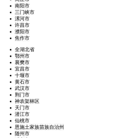
南阳市
三门峡市
漯河市
许昌市
濮阳市
焦作市
全湖北省
鄂州市
襄樊市
宜昌市
十堰市
黄石市
武汉市
荆门市
神农架林区
天门市
潜江市
仙桃市
恩施土家族苗族自治州
随州市