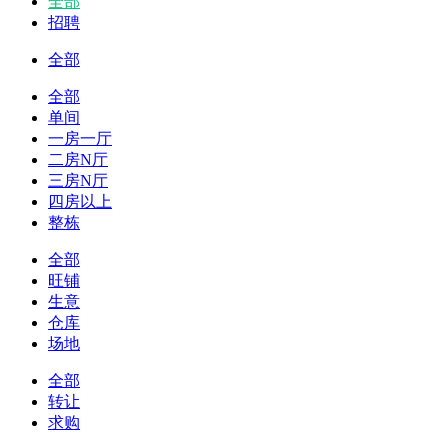
全部
招聘
全部
全部
单间
一房一厅
二房N厅
三房N厅
四房以上
整栋
全部
旺铺
生意
仓库
场地
全部
转让
求购