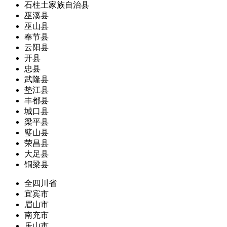
石柱土家族自治县
巫溪县
巫山县
奉节县
云阳县
开县
忠县
武隆县
垫江县
丰都县
城口县
梁平县
璧山县
荣昌县
大足县
铜梁县
全四川省
宜宾市
眉山市
南充市
乐山市