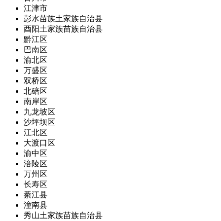
江津市
彭水苗族土家族自治县
酉阳土家族苗族自治县
黔江区
巴南区
渝北区
万盛区
双桥区
北碚区
南岸区
九龙坡区
沙坪坝区
江北区
大渡口区
渝中区
涪陵区
万州区
长寿区
綦江县
潼南县
秀山土家族苗族自治县