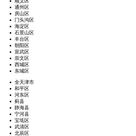
顺义区
通州区
房山区
门头沟区
海淀区
石景山区
丰台区
朝阳区
宣武区
崇文区
西城区
东城区
全天津市
和平区
河东区
蓟县
静海县
宁河县
宝坻区
武清区
北辰区