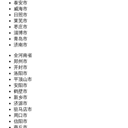
泰安市
威海市
日照市
莱芜市
枣庄市
淄博市
青岛市
济南市
全河南省
郑州市
开封市
洛阳市
平顶山市
安阳市
鹤壁市
新乡市
济源市
驻马店市
周口市
信阳市
商丘市