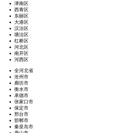
津南区
西青区
东丽区
大港区
汉沽区
塘沽区
红桥区
河北区
南开区
河西区
全河北省
沧州市
廊坊市
衡水市
承德市
张家口市
保定市
邢台市
邯郸市
秦皇岛市
唐山市