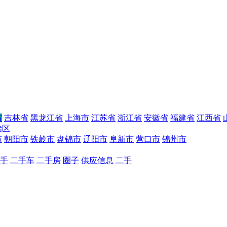
省
吉林省
黑龙江省
上海市
江苏省
浙江省
安徽省
福建省
江西省
治区
市
朝阳市
铁岭市
盘锦市
辽阳市
阜新市
营口市
锦州市
手
二手车
二手房
圈子
供应信息
二手