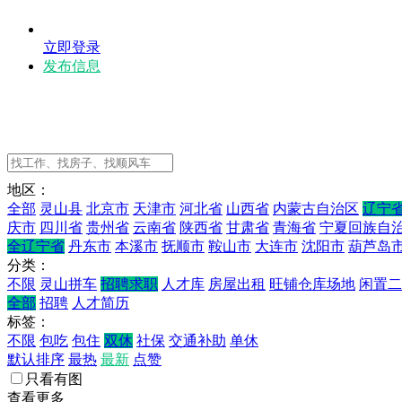
立即登录
发布信息
地区：
全部
灵山县
北京市
天津市
河北省
山西省
内蒙古自治区
辽宁
庆市
四川省
贵州省
云南省
陕西省
甘肃省
青海省
宁夏回族自
全辽宁省
丹东市
本溪市
抚顺市
鞍山市
大连市
沈阳市
葫芦岛
分类：
不限
灵山拼车
招聘求职
人才库
房屋出租
旺铺仓库场地
闲置二
全部
招聘
人才简历
标签：
不限
包吃
包住
双休
社保
交通补助
单休
默认排序
最热
最新
点赞
只看有图
查看更多