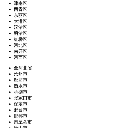
津南区
西青区
东丽区
大港区
汉沽区
塘沽区
红桥区
河北区
南开区
河西区
全河北省
沧州市
廊坊市
衡水市
承德市
张家口市
保定市
邢台市
邯郸市
秦皇岛市
唐山市