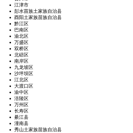
江津市
彭水苗族土家族自治县
酉阳土家族苗族自治县
黔江区
巴南区
渝北区
万盛区
双桥区
北碚区
南岸区
九龙坡区
沙坪坝区
江北区
大渡口区
渝中区
涪陵区
万州区
长寿区
綦江县
潼南县
秀山土家族苗族自治县