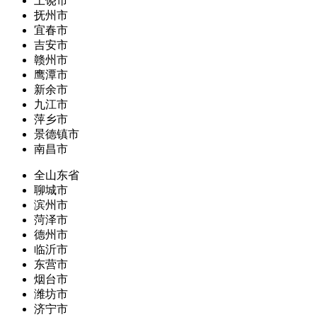
上饶市
抚州市
宜春市
吉安市
赣州市
鹰潭市
新余市
九江市
萍乡市
景德镇市
南昌市
全山东省
聊城市
滨州市
菏泽市
德州市
临沂市
东营市
烟台市
潍坊市
济宁市