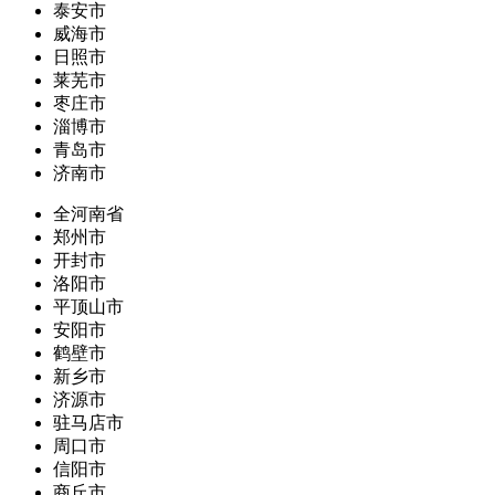
泰安市
威海市
日照市
莱芜市
枣庄市
淄博市
青岛市
济南市
全河南省
郑州市
开封市
洛阳市
平顶山市
安阳市
鹤壁市
新乡市
济源市
驻马店市
周口市
信阳市
商丘市