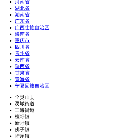
河南省
湖北省
湖南省
广东省
广西壮族自治区
海南省
重庆市
四川省
贵州省
云南省
陕西省
甘肃省
青海省
宁夏回族自治区
全灵山县
灵城街道
三海街道
檀圩镇
新圩镇
佛子镇
陆屋镇