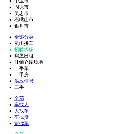
中卫市
固原市
吴忠市
石嘴山市
银川市
全部分类
灵山拼车
招聘求职
房屋出租
旺铺仓库场地
二手车
二手房
供应信息
二手
全部
车找人
人找车
车找货
货找车