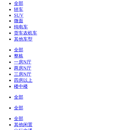
全部
轿车
SUV
微面
纯电车
货车农机车
其他车型
全部
整栋
一房N厅
两房N厅
三房N厅
四房以上
楼中楼
全部
全部
全部
其他闲置