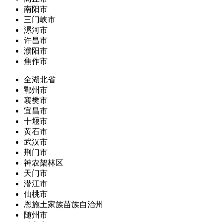
南阳市
三门峡市
漯河市
许昌市
濮阳市
焦作市
全湖北省
鄂州市
襄樊市
宜昌市
十堰市
黄石市
武汉市
荆门市
神农架林区
天门市
潜江市
仙桃市
恩施土家族苗族自治州
随州市