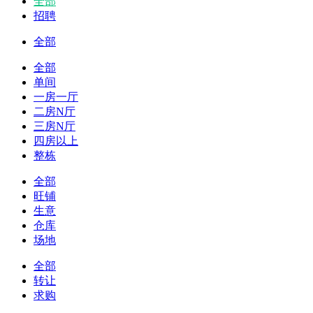
全部
招聘
全部
全部
单间
一房一厅
二房N厅
三房N厅
四房以上
整栋
全部
旺铺
生意
仓库
场地
全部
转让
求购