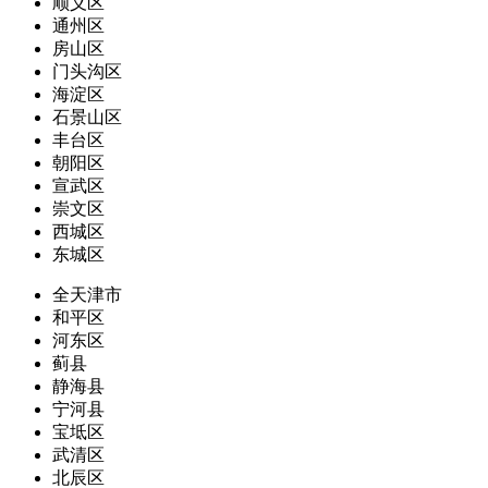
顺义区
通州区
房山区
门头沟区
海淀区
石景山区
丰台区
朝阳区
宣武区
崇文区
西城区
东城区
全天津市
和平区
河东区
蓟县
静海县
宁河县
宝坻区
武清区
北辰区