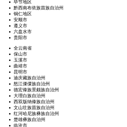
毕节地区
黔西南布依族苗族自治州
铜仁地区
安顺市
遵义市
六盘水市
贵阳市
全云南省
保山市
玉溪市
曲靖市
昆明市
迪庆藏族自治州
怒江傈僳族自治州
德宏傣族景颇族自治州
大理白族自治州
西双版纳傣族自治州
文山壮族苗族自治州
红河哈尼族彝族自治州
楚雄彝族自治州
临沧市