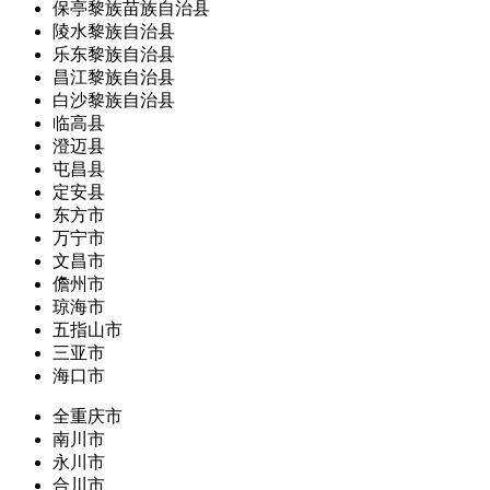
保亭黎族苗族自治县
陵水黎族自治县
乐东黎族自治县
昌江黎族自治县
白沙黎族自治县
临高县
澄迈县
屯昌县
定安县
东方市
万宁市
文昌市
儋州市
琼海市
五指山市
三亚市
海口市
全重庆市
南川市
永川市
合川市