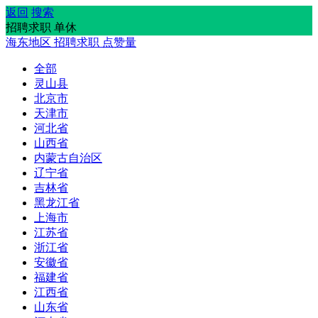
返回
搜索
招聘求职 单休
海东地区
招聘求职
点赞量
全部
灵山县
北京市
天津市
河北省
山西省
内蒙古自治区
辽宁省
吉林省
黑龙江省
上海市
江苏省
浙江省
安徽省
福建省
江西省
山东省