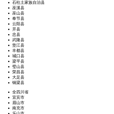
石柱土家族自治县
巫溪县
巫山县
奉节县
云阳县
开县
忠县
武隆县
垫江县
丰都县
城口县
梁平县
璧山县
荣昌县
大足县
铜梁县
全四川省
宜宾市
眉山市
南充市
乐山市