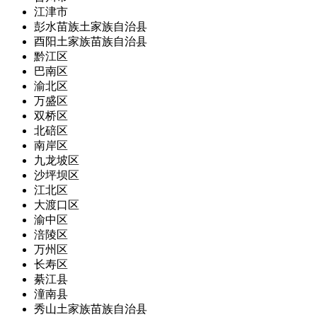
江津市
彭水苗族土家族自治县
酉阳土家族苗族自治县
黔江区
巴南区
渝北区
万盛区
双桥区
北碚区
南岸区
九龙坡区
沙坪坝区
江北区
大渡口区
渝中区
涪陵区
万州区
长寿区
綦江县
潼南县
秀山土家族苗族自治县