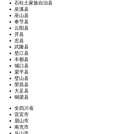
石柱土家族自治县
巫溪县
巫山县
奉节县
云阳县
开县
忠县
武隆县
垫江县
丰都县
城口县
梁平县
璧山县
荣昌县
大足县
铜梁县
全四川省
宜宾市
眉山市
南充市
乐山市