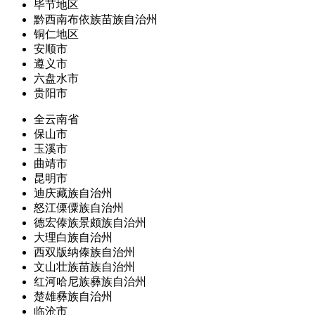
毕节地区
黔西南布依族苗族自治州
铜仁地区
安顺市
遵义市
六盘水市
贵阳市
全云南省
保山市
玉溪市
曲靖市
昆明市
迪庆藏族自治州
怒江傈僳族自治州
德宏傣族景颇族自治州
大理白族自治州
西双版纳傣族自治州
文山壮族苗族自治州
红河哈尼族彝族自治州
楚雄彝族自治州
临沧市