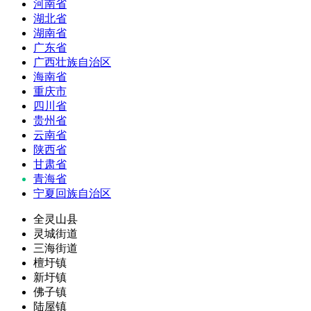
河南省
湖北省
湖南省
广东省
广西壮族自治区
海南省
重庆市
四川省
贵州省
云南省
陕西省
甘肃省
青海省
宁夏回族自治区
全灵山县
灵城街道
三海街道
檀圩镇
新圩镇
佛子镇
陆屋镇