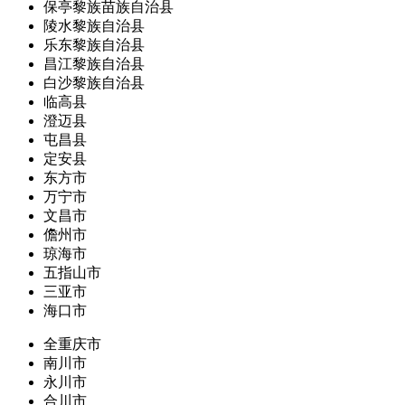
保亭黎族苗族自治县
陵水黎族自治县
乐东黎族自治县
昌江黎族自治县
白沙黎族自治县
临高县
澄迈县
屯昌县
定安县
东方市
万宁市
文昌市
儋州市
琼海市
五指山市
三亚市
海口市
全重庆市
南川市
永川市
合川市