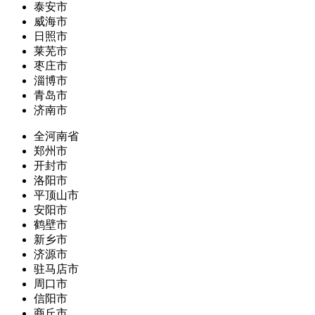
泰安市
威海市
日照市
莱芜市
枣庄市
淄博市
青岛市
济南市
全河南省
郑州市
开封市
洛阳市
平顶山市
安阳市
鹤壁市
新乡市
济源市
驻马店市
周口市
信阳市
商丘市