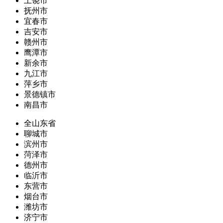
上饶市
抚州市
宜春市
吉安市
赣州市
鹰潭市
新余市
九江市
萍乡市
景德镇市
南昌市
全山东省
聊城市
滨州市
菏泽市
德州市
临沂市
东营市
烟台市
潍坊市
济宁市