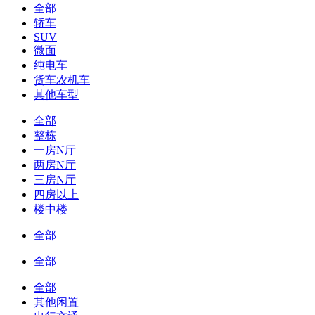
全部
轿车
SUV
微面
纯电车
货车农机车
其他车型
全部
整栋
一房N厅
两房N厅
三房N厅
四房以上
楼中楼
全部
全部
全部
其他闲置