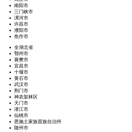
南阳市
三门峡市
漯河市
许昌市
濮阳市
焦作市
全湖北省
鄂州市
襄樊市
宜昌市
十堰市
黄石市
武汉市
荆门市
神农架林区
天门市
潜江市
仙桃市
恩施土家族苗族自治州
随州市