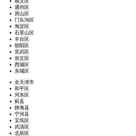
顺义区
通州区
房山区
门头沟区
海淀区
石景山区
丰台区
朝阳区
宣武区
崇文区
西城区
东城区
全天津市
和平区
河东区
蓟县
静海县
宁河县
宝坻区
武清区
北辰区