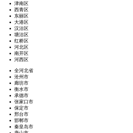
津南区
西青区
东丽区
大港区
汉沽区
塘沽区
红桥区
河北区
南开区
河西区
全河北省
沧州市
廊坊市
衡水市
承德市
张家口市
保定市
邢台市
邯郸市
秦皇岛市
唐山市