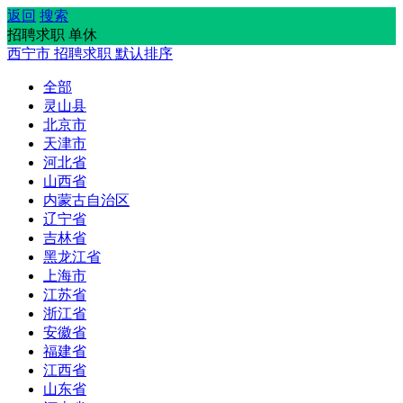
返回
搜索
招聘求职 单休
西宁市
招聘求职
默认排序
全部
灵山县
北京市
天津市
河北省
山西省
内蒙古自治区
辽宁省
吉林省
黑龙江省
上海市
江苏省
浙江省
安徽省
福建省
江西省
山东省