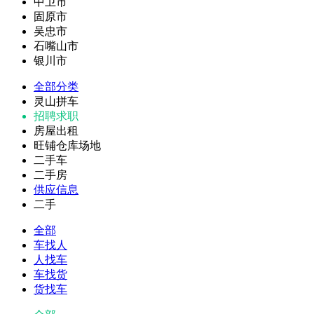
中卫市
固原市
吴忠市
石嘴山市
银川市
全部分类
灵山拼车
招聘求职
房屋出租
旺铺仓库场地
二手车
二手房
供应信息
二手
全部
车找人
人找车
车找货
货找车