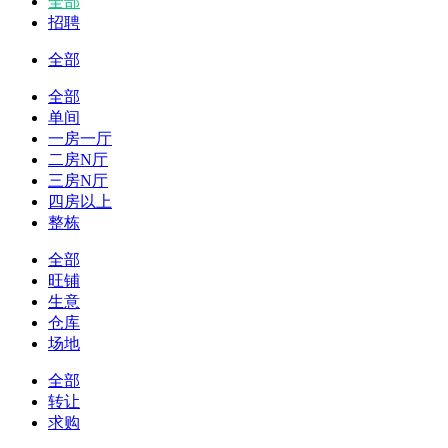
全部
招聘
全部
全部
单间
一房一厅
二房N厅
三房N厅
四房以上
整栋
全部
旺铺
生意
仓库
场地
全部
转让
求购