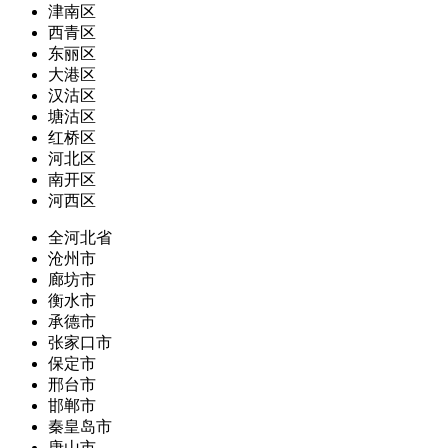
津南区
西青区
东丽区
大港区
汉沽区
塘沽区
红桥区
河北区
南开区
河西区
全河北省
沧州市
廊坊市
衡水市
承德市
张家口市
保定市
邢台市
邯郸市
秦皇岛市
唐山市