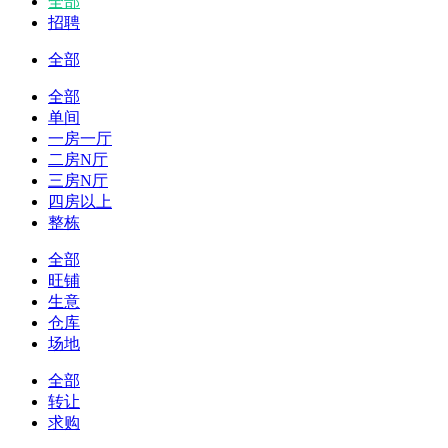
全部
招聘
全部
全部
单间
一房一厅
二房N厅
三房N厅
四房以上
整栋
全部
旺铺
生意
仓库
场地
全部
转让
求购