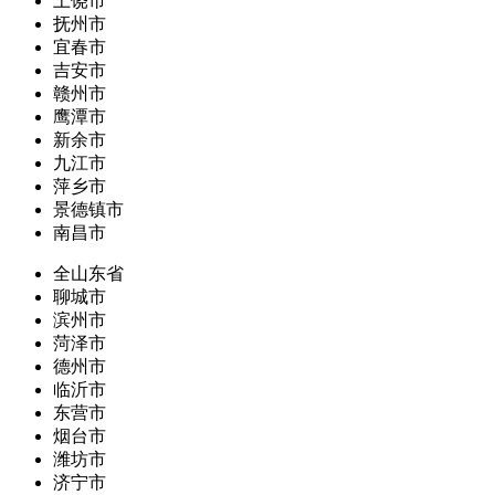
上饶市
抚州市
宜春市
吉安市
赣州市
鹰潭市
新余市
九江市
萍乡市
景德镇市
南昌市
全山东省
聊城市
滨州市
菏泽市
德州市
临沂市
东营市
烟台市
潍坊市
济宁市