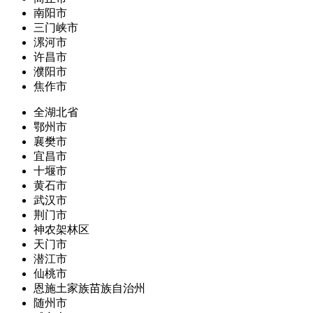
南阳市
三门峡市
漯河市
许昌市
濮阳市
焦作市
全湖北省
鄂州市
襄樊市
宜昌市
十堰市
黄石市
武汉市
荆门市
神农架林区
天门市
潜江市
仙桃市
恩施土家族苗族自治州
随州市