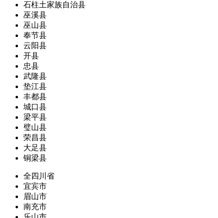
石柱土家族自治县
巫溪县
巫山县
奉节县
云阳县
开县
忠县
武隆县
垫江县
丰都县
城口县
梁平县
璧山县
荣昌县
大足县
铜梁县
全四川省
宜宾市
眉山市
南充市
乐山市