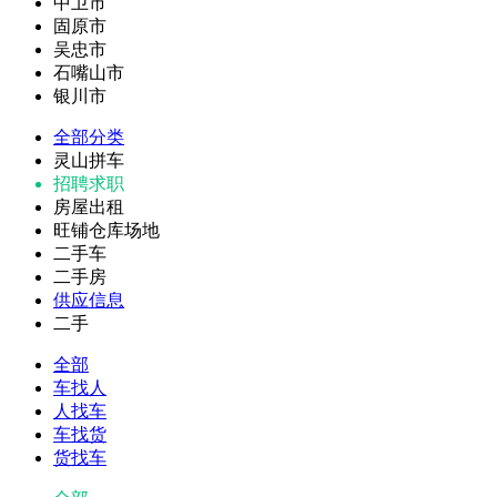
中卫市
固原市
吴忠市
石嘴山市
银川市
全部分类
灵山拼车
招聘求职
房屋出租
旺铺仓库场地
二手车
二手房
供应信息
二手
全部
车找人
人找车
车找货
货找车