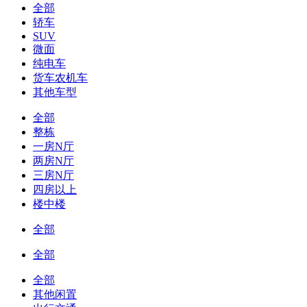
全部
轿车
SUV
微面
纯电车
货车农机车
其他车型
全部
整栋
一房N厅
两房N厅
三房N厅
四房以上
楼中楼
全部
全部
全部
其他闲置