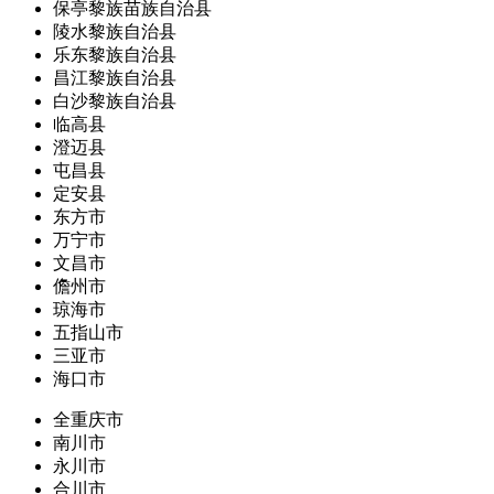
保亭黎族苗族自治县
陵水黎族自治县
乐东黎族自治县
昌江黎族自治县
白沙黎族自治县
临高县
澄迈县
屯昌县
定安县
东方市
万宁市
文昌市
儋州市
琼海市
五指山市
三亚市
海口市
全重庆市
南川市
永川市
合川市