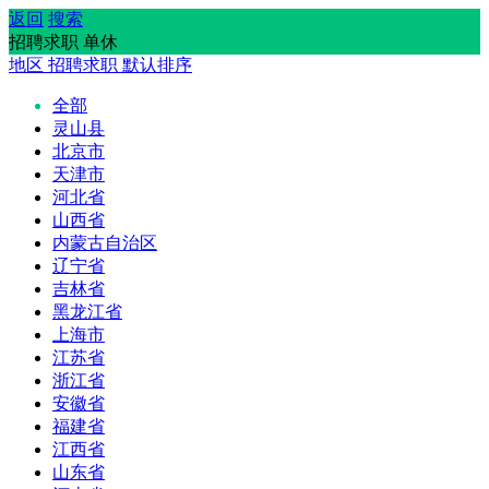
返回
搜索
招聘求职 单休
地区
招聘求职
默认排序
全部
灵山县
北京市
天津市
河北省
山西省
内蒙古自治区
辽宁省
吉林省
黑龙江省
上海市
江苏省
浙江省
安徽省
福建省
江西省
山东省