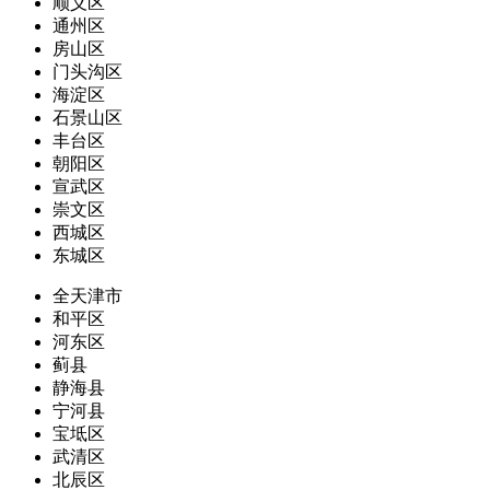
顺义区
通州区
房山区
门头沟区
海淀区
石景山区
丰台区
朝阳区
宣武区
崇文区
西城区
东城区
全天津市
和平区
河东区
蓟县
静海县
宁河县
宝坻区
武清区
北辰区