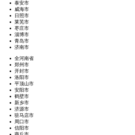
泰安市
威海市
日照市
莱芜市
枣庄市
淄博市
青岛市
济南市
全河南省
郑州市
开封市
洛阳市
平顶山市
安阳市
鹤壁市
新乡市
济源市
驻马店市
周口市
信阳市
商丘市