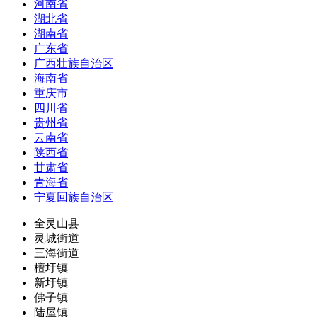
河南省
湖北省
湖南省
广东省
广西壮族自治区
海南省
重庆市
四川省
贵州省
云南省
陕西省
甘肃省
青海省
宁夏回族自治区
全灵山县
灵城街道
三海街道
檀圩镇
新圩镇
佛子镇
陆屋镇