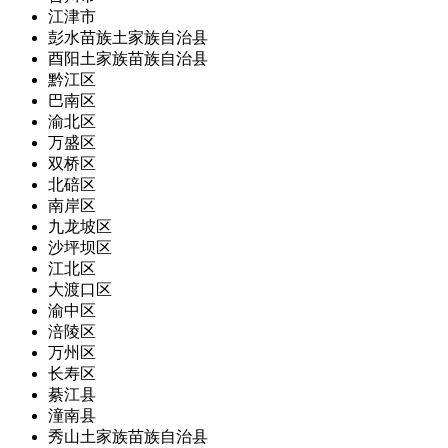
江津市
彭水苗族土家族自治县
酉阳土家族苗族自治县
黔江区
巴南区
渝北区
万盛区
双桥区
北碚区
南岸区
九龙坡区
沙坪坝区
江北区
大渡口区
渝中区
涪陵区
万州区
长寿区
綦江县
潼南县
秀山土家族苗族自治县