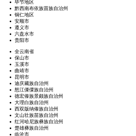
毕节地区
黔西南布依族苗族自治州
铜仁地区
安顺市
遵义市
六盘水市
贵阳市
全云南省
保山市
玉溪市
曲靖市
昆明市
迪庆藏族自治州
怒江傈僳族自治州
德宏傣族景颇族自治州
大理白族自治州
西双版纳傣族自治州
文山壮族苗族自治州
红河哈尼族彝族自治州
楚雄彝族自治州
临沧市