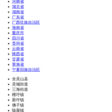
河南省
湖北省
湖南省
广东省
广西壮族自治区
海南省
重庆市
四川省
贵州省
云南省
陕西省
甘肃省
青海省
宁夏回族自治区
全灵山县
灵城街道
三海街道
檀圩镇
新圩镇
佛子镇
陆屋镇