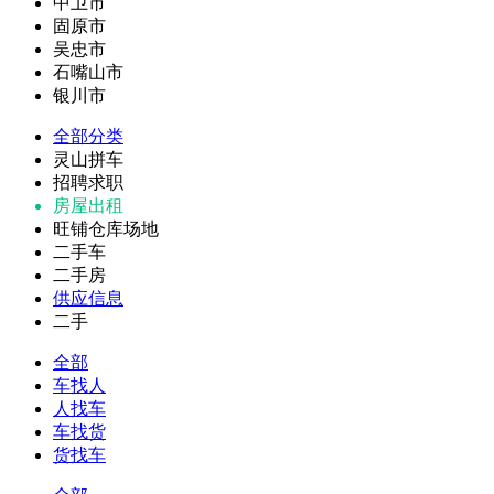
中卫市
固原市
吴忠市
石嘴山市
银川市
全部分类
灵山拼车
招聘求职
房屋出租
旺铺仓库场地
二手车
二手房
供应信息
二手
全部
车找人
人找车
车找货
货找车