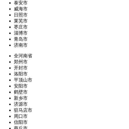
泰安市
威海市
日照市
莱芜市
枣庄市
淄博市
青岛市
济南市
全河南省
郑州市
开封市
洛阳市
平顶山市
安阳市
鹤壁市
新乡市
济源市
驻马店市
周口市
信阳市
商丘市