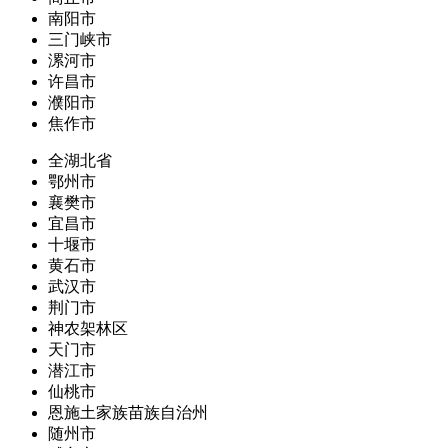
南阳市
三门峡市
漯河市
许昌市
濮阳市
焦作市
全湖北省
鄂州市
襄樊市
宜昌市
十堰市
黄石市
武汉市
荆门市
神农架林区
天门市
潜江市
仙桃市
恩施土家族苗族自治州
随州市