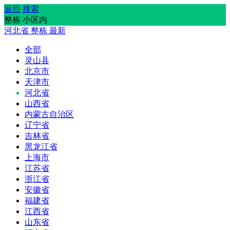
返回
搜索
整栋 小区内
河北省
整栋
最新
全部
灵山县
北京市
天津市
河北省
山西省
内蒙古自治区
辽宁省
吉林省
黑龙江省
上海市
江苏省
浙江省
安徽省
福建省
江西省
山东省