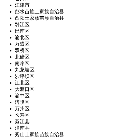
江津市
彭水苗族土家族自治县
酉阳土家族苗族自治县
黔江区
巴南区
渝北区
万盛区
双桥区
北碚区
南岸区
九龙坡区
沙坪坝区
江北区
大渡口区
渝中区
涪陵区
万州区
长寿区
綦江县
潼南县
秀山土家族苗族自治县