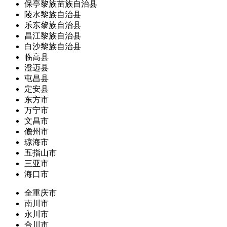
保亭黎族苗族自治县
陵水黎族自治县
乐东黎族自治县
昌江黎族自治县
白沙黎族自治县
临高县
澄迈县
屯昌县
定安县
东方市
万宁市
文昌市
儋州市
琼海市
五指山市
三亚市
海口市
全重庆市
南川市
永川市
合川市