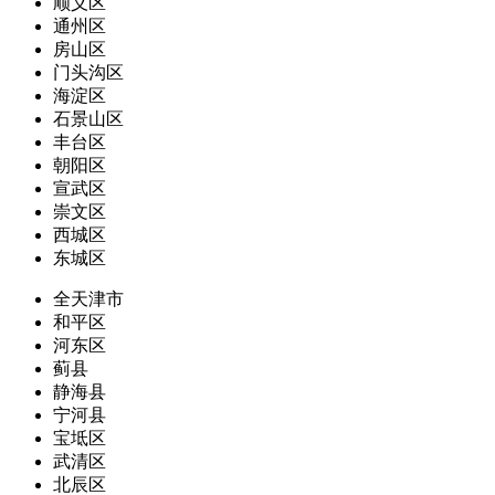
顺义区
通州区
房山区
门头沟区
海淀区
石景山区
丰台区
朝阳区
宣武区
崇文区
西城区
东城区
全天津市
和平区
河东区
蓟县
静海县
宁河县
宝坻区
武清区
北辰区