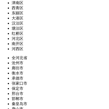
津南区
西青区
东丽区
大港区
汉沽区
塘沽区
红桥区
河北区
南开区
河西区
全河北省
沧州市
廊坊市
衡水市
承德市
张家口市
保定市
邢台市
邯郸市
秦皇岛市
唐山市