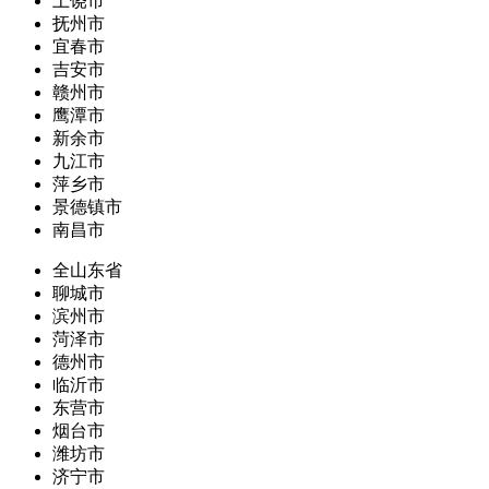
上饶市
抚州市
宜春市
吉安市
赣州市
鹰潭市
新余市
九江市
萍乡市
景德镇市
南昌市
全山东省
聊城市
滨州市
菏泽市
德州市
临沂市
东营市
烟台市
潍坊市
济宁市