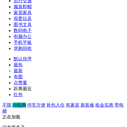
出行交通
服装鞋帽
家居家具
母婴玩具
图书文具
数码电子
电脑办公
手机平板
求购回收
默认排序
最热
最新
有图
点赞量
距离最近
红包
不限
小区内
停车方便
拎包入住
有家居
新装修
租金实惠
带电
梯
正在加载