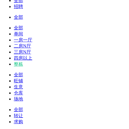
全部
招聘
全部
全部
单间
一房一厅
二房N厅
三房N厅
四房以上
整栋
全部
旺铺
生意
仓库
场地
全部
转让
求购