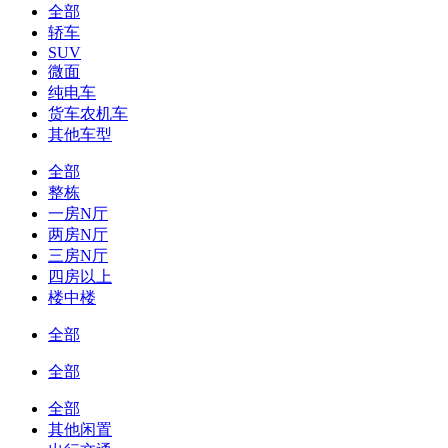
全部
轿车
SUV
微面
纯电车
货车农机车
其他车型
全部
整栋
一房N厅
两房N厅
三房N厅
四房以上
楼中楼
全部
全部
全部
其他闲置