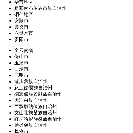
毕节地区
黔西南布依族苗族自治州
铜仁地区
安顺市
遵义市
六盘水市
贵阳市
全云南省
保山市
玉溪市
曲靖市
昆明市
迪庆藏族自治州
怒江傈僳族自治州
德宏傣族景颇族自治州
大理白族自治州
西双版纳傣族自治州
文山壮族苗族自治州
红河哈尼族彝族自治州
楚雄彝族自治州
临沧市