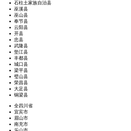
石柱土家族自治县
巫溪县
巫山县
奉节县
云阳县
开县
忠县
武隆县
垫江县
丰都县
城口县
梁平县
璧山县
荣昌县
大足县
铜梁县
全四川省
宜宾市
眉山市
南充市
乐山市