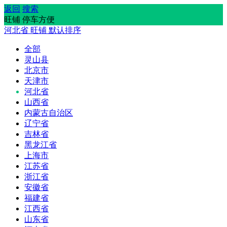
返回
搜索
旺铺 停车方便
河北省
旺铺
默认排序
全部
灵山县
北京市
天津市
河北省
山西省
内蒙古自治区
辽宁省
吉林省
黑龙江省
上海市
江苏省
浙江省
安徽省
福建省
江西省
山东省