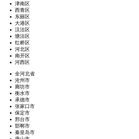
津南区
西青区
东丽区
大港区
汉沽区
塘沽区
红桥区
河北区
南开区
河西区
全河北省
沧州市
廊坊市
衡水市
承德市
张家口市
保定市
邢台市
邯郸市
秦皇岛市
唐山市