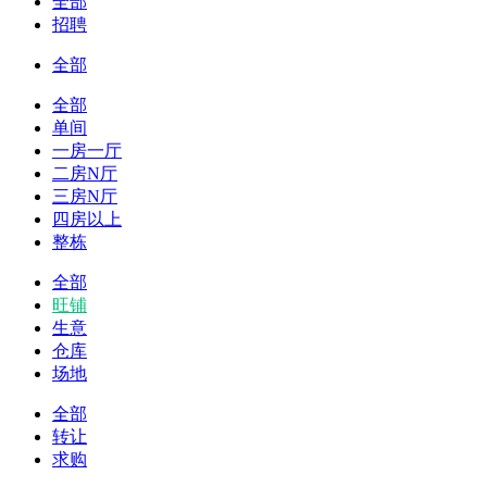
全部
招聘
全部
全部
单间
一房一厅
二房N厅
三房N厅
四房以上
整栋
全部
旺铺
生意
仓库
场地
全部
转让
求购