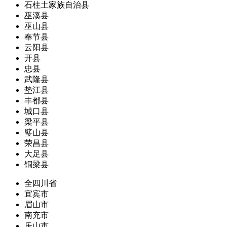
石柱土家族自治县
巫溪县
巫山县
奉节县
云阳县
开县
忠县
武隆县
垫江县
丰都县
城口县
梁平县
璧山县
荣昌县
大足县
铜梁县
全四川省
宜宾市
眉山市
南充市
乐山市