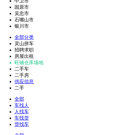
中卫市
固原市
吴忠市
石嘴山市
银川市
全部分类
灵山拼车
招聘求职
房屋出租
旺铺仓库场地
二手车
二手房
供应信息
二手
全部
车找人
人找车
车找货
货找车