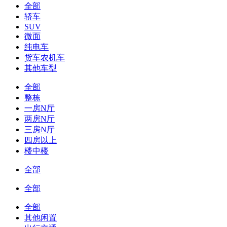
全部
轿车
SUV
微面
纯电车
货车农机车
其他车型
全部
整栋
一房N厅
两房N厅
三房N厅
四房以上
楼中楼
全部
全部
全部
其他闲置