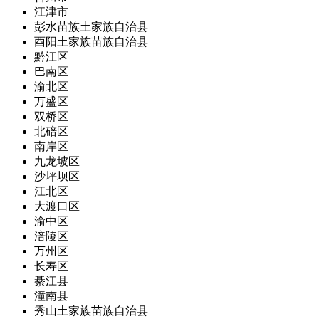
江津市
彭水苗族土家族自治县
酉阳土家族苗族自治县
黔江区
巴南区
渝北区
万盛区
双桥区
北碚区
南岸区
九龙坡区
沙坪坝区
江北区
大渡口区
渝中区
涪陵区
万州区
长寿区
綦江县
潼南县
秀山土家族苗族自治县