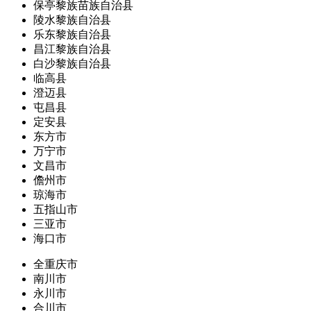
保亭黎族苗族自治县
陵水黎族自治县
乐东黎族自治县
昌江黎族自治县
白沙黎族自治县
临高县
澄迈县
屯昌县
定安县
东方市
万宁市
文昌市
儋州市
琼海市
五指山市
三亚市
海口市
全重庆市
南川市
永川市
合川市