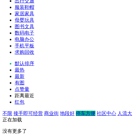
出行交通
服装鞋帽
家居家具
母婴玩具
图书文具
数码电子
电脑办公
手机平板
求购回收
默认排序
最热
最新
有图
点赞量
距离最近
红包
不限
接手即可经营
商业街
地段好
停车方便
社区中心
人流大
正在加载
没有更多了