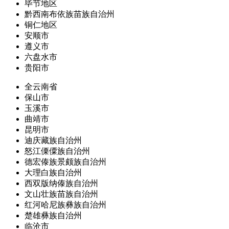
毕节地区
黔西南布依族苗族自治州
铜仁地区
安顺市
遵义市
六盘水市
贵阳市
全云南省
保山市
玉溪市
曲靖市
昆明市
迪庆藏族自治州
怒江傈僳族自治州
德宏傣族景颇族自治州
大理白族自治州
西双版纳傣族自治州
文山壮族苗族自治州
红河哈尼族彝族自治州
楚雄彝族自治州
临沧市