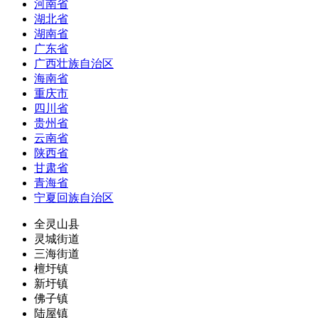
河南省
湖北省
湖南省
广东省
广西壮族自治区
海南省
重庆市
四川省
贵州省
云南省
陕西省
甘肃省
青海省
宁夏回族自治区
全灵山县
灵城街道
三海街道
檀圩镇
新圩镇
佛子镇
陆屋镇