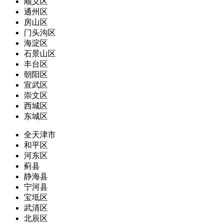
顺义区
通州区
房山区
门头沟区
海淀区
石景山区
丰台区
朝阳区
宣武区
崇文区
西城区
东城区
全天津市
和平区
河东区
蓟县
静海县
宁河县
宝坻区
武清区
北辰区