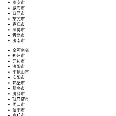
泰安市
威海市
日照市
莱芜市
枣庄市
淄博市
青岛市
济南市
全河南省
郑州市
开封市
洛阳市
平顶山市
安阳市
鹤壁市
新乡市
济源市
驻马店市
周口市
信阳市
商丘市