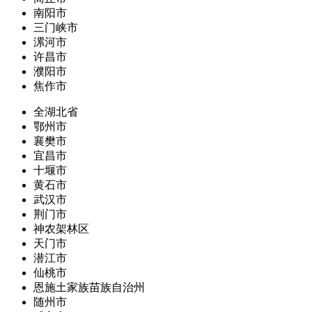
南阳市
三门峡市
漯河市
许昌市
濮阳市
焦作市
全湖北省
鄂州市
襄樊市
宜昌市
十堰市
黄石市
武汉市
荆门市
神农架林区
天门市
潜江市
仙桃市
恩施土家族苗族自治州
随州市