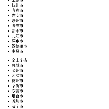
上饶市
抚州市
宜春市
吉安市
赣州市
鹰潭市
新余市
九江市
萍乡市
景德镇市
南昌市
全山东省
聊城市
滨州市
菏泽市
德州市
临沂市
东营市
烟台市
潍坊市
济宁市