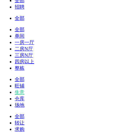
全部
招聘
全部
全部
单间
一房一厅
二房N厅
三房N厅
四房以上
整栋
全部
旺铺
生意
仓库
场地
全部
转让
求购