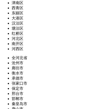
津南区
西青区
东丽区
大港区
汉沽区
塘沽区
红桥区
河北区
南开区
河西区
全河北省
沧州市
廊坊市
衡水市
承德市
张家口市
保定市
邢台市
邯郸市
秦皇岛市
唐山市