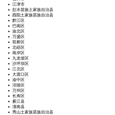
江津市
彭水苗族土家族自治县
酉阳土家族苗族自治县
黔江区
巴南区
渝北区
万盛区
双桥区
北碚区
南岸区
九龙坡区
沙坪坝区
江北区
大渡口区
渝中区
涪陵区
万州区
长寿区
綦江县
潼南县
秀山土家族苗族自治县