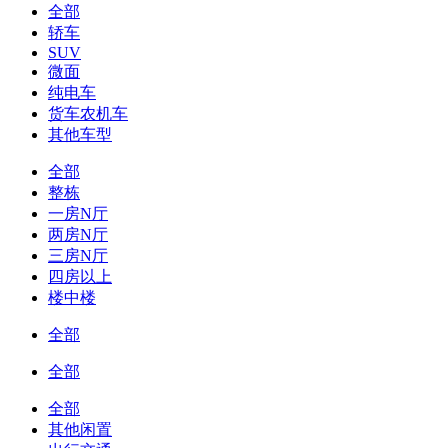
全部
轿车
SUV
微面
纯电车
货车农机车
其他车型
全部
整栋
一房N厅
两房N厅
三房N厅
四房以上
楼中楼
全部
全部
全部
其他闲置