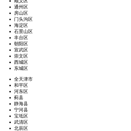
顺义区
通州区
房山区
门头沟区
海淀区
石景山区
丰台区
朝阳区
宣武区
崇文区
西城区
东城区
全天津市
和平区
河东区
蓟县
静海县
宁河县
宝坻区
武清区
北辰区