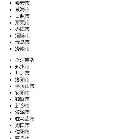
泰安市
威海市
日照市
莱芜市
枣庄市
淄博市
青岛市
济南市
全河南省
郑州市
开封市
洛阳市
平顶山市
安阳市
鹤壁市
新乡市
济源市
驻马店市
周口市
信阳市
商丘市