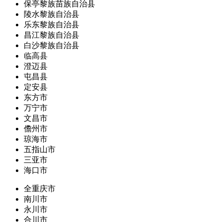
保亭黎族苗族自治县
陵水黎族自治县
乐东黎族自治县
昌江黎族自治县
白沙黎族自治县
临高县
澄迈县
屯昌县
定安县
东方市
万宁市
文昌市
儋州市
琼海市
五指山市
三亚市
海口市
全重庆市
南川市
永川市
合川市