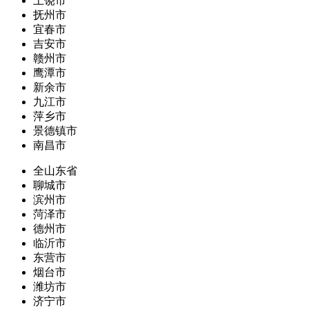
上饶市
抚州市
宜春市
吉安市
赣州市
鹰潭市
新余市
九江市
萍乡市
景德镇市
南昌市
全山东省
聊城市
滨州市
菏泽市
德州市
临沂市
东营市
烟台市
潍坊市
济宁市