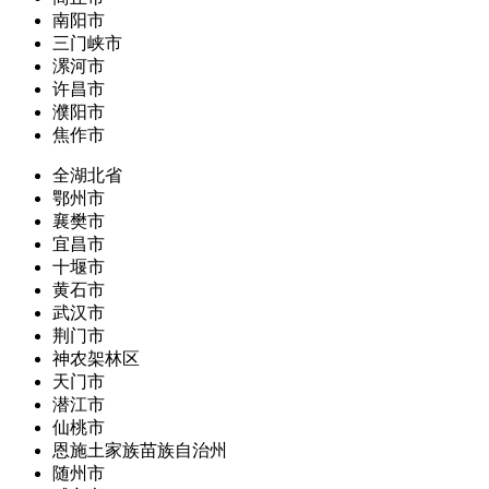
南阳市
三门峡市
漯河市
许昌市
濮阳市
焦作市
全湖北省
鄂州市
襄樊市
宜昌市
十堰市
黄石市
武汉市
荆门市
神农架林区
天门市
潜江市
仙桃市
恩施土家族苗族自治州
随州市