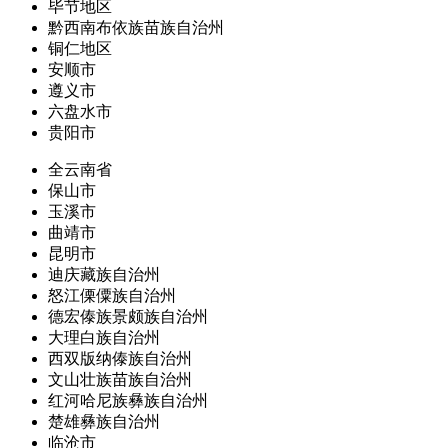
毕节地区
黔西南布依族苗族自治州
铜仁地区
安顺市
遵义市
六盘水市
贵阳市
全云南省
保山市
玉溪市
曲靖市
昆明市
迪庆藏族自治州
怒江傈僳族自治州
德宏傣族景颇族自治州
大理白族自治州
西双版纳傣族自治州
文山壮族苗族自治州
红河哈尼族彝族自治州
楚雄彝族自治州
临沧市