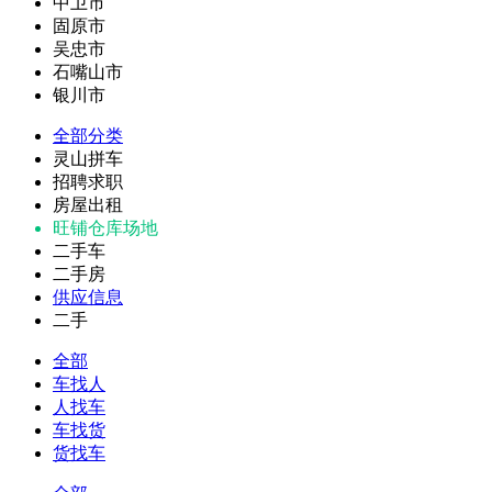
中卫市
固原市
吴忠市
石嘴山市
银川市
全部分类
灵山拼车
招聘求职
房屋出租
旺铺仓库场地
二手车
二手房
供应信息
二手
全部
车找人
人找车
车找货
货找车