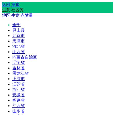
返回
搜索
生意 社区旁
地区
生意
点赞量
全部
灵山县
北京市
天津市
河北省
山西省
内蒙古自治区
辽宁省
吉林省
黑龙江省
上海市
江苏省
浙江省
安徽省
福建省
江西省
山东省