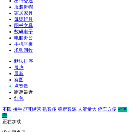
出行交通
服装鞋帽
家居家具
母婴玩具
图书文具
数码电子
电脑办公
手机平板
求购回收
默认排序
最热
最新
有图
点赞量
距离最近
红包
不限
接手即可经营
熟客多
稳定客源
人流量大
停车方便
社区
旁
正在加载