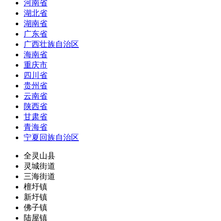
河南省
湖北省
湖南省
广东省
广西壮族自治区
海南省
重庆市
四川省
贵州省
云南省
陕西省
甘肃省
青海省
宁夏回族自治区
全灵山县
灵城街道
三海街道
檀圩镇
新圩镇
佛子镇
陆屋镇