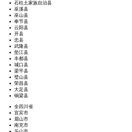
石柱土家族自治县
巫溪县
巫山县
奉节县
云阳县
开县
忠县
武隆县
垫江县
丰都县
城口县
梁平县
璧山县
荣昌县
大足县
铜梁县
全四川省
宜宾市
眉山市
南充市
乐山市