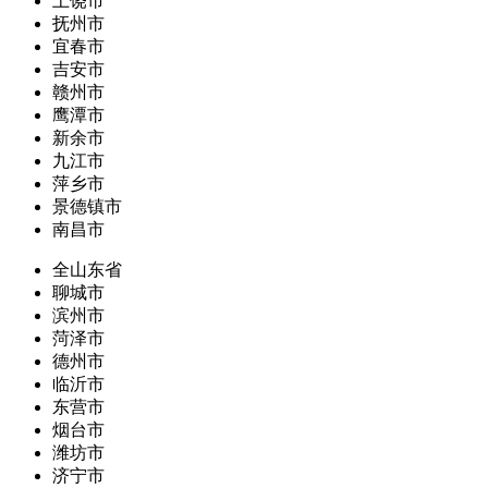
上饶市
抚州市
宜春市
吉安市
赣州市
鹰潭市
新余市
九江市
萍乡市
景德镇市
南昌市
全山东省
聊城市
滨州市
菏泽市
德州市
临沂市
东营市
烟台市
潍坊市
济宁市