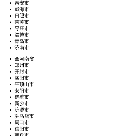
泰安市
威海市
日照市
莱芜市
枣庄市
淄博市
青岛市
济南市
全河南省
郑州市
开封市
洛阳市
平顶山市
安阳市
鹤壁市
新乡市
济源市
驻马店市
周口市
信阳市
商丘市