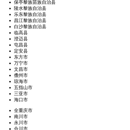
保亭黎族苗族自治县
陵水黎族自治县
乐东黎族自治县
昌江黎族自治县
白沙黎族自治县
临高县
澄迈县
屯昌县
定安县
东方市
万宁市
文昌市
儋州市
琼海市
五指山市
三亚市
海口市
全重庆市
南川市
永川市
合川市