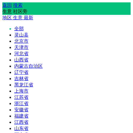
返回
搜索
生意 社区旁
地区
生意
最新
全部
灵山县
北京市
天津市
河北省
山西省
内蒙古自治区
辽宁省
吉林省
黑龙江省
上海市
江苏省
浙江省
安徽省
福建省
江西省
山东省