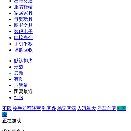
出行交通
服装鞋帽
家居家具
母婴玩具
图书文具
数码电子
电脑办公
手机平板
求购回收
默认排序
最热
最新
有图
点赞量
距离最近
红包
不限
接手即可经营
熟客多
稳定客源
人流量大
停车方便
社区
旁
正在加载