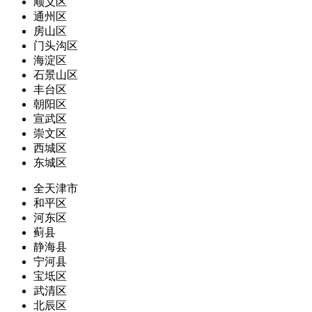
顺义区
通州区
房山区
门头沟区
海淀区
石景山区
丰台区
朝阳区
宣武区
崇文区
西城区
东城区
全天津市
和平区
河东区
蓟县
静海县
宁河县
宝坻区
武清区
北辰区