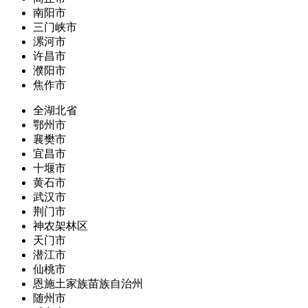
南阳市
三门峡市
漯河市
许昌市
濮阳市
焦作市
全湖北省
鄂州市
襄樊市
宜昌市
十堰市
黄石市
武汉市
荆门市
神农架林区
天门市
潜江市
仙桃市
恩施土家族苗族自治州
随州市