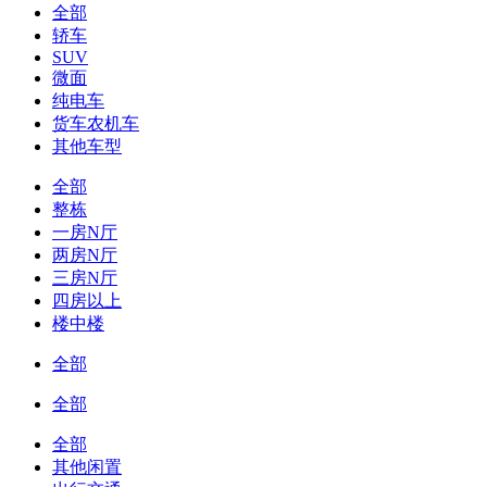
全部
轿车
SUV
微面
纯电车
货车农机车
其他车型
全部
整栋
一房N厅
两房N厅
三房N厅
四房以上
楼中楼
全部
全部
全部
其他闲置