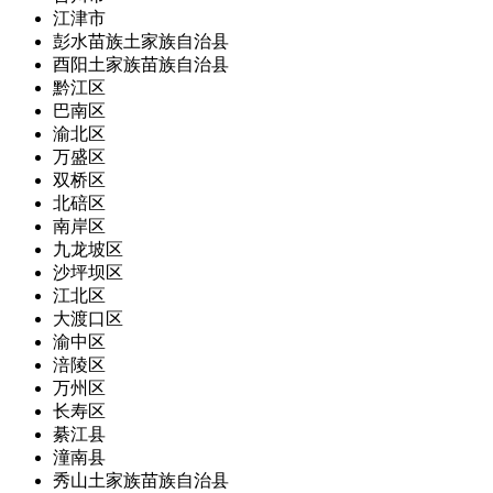
江津市
彭水苗族土家族自治县
酉阳土家族苗族自治县
黔江区
巴南区
渝北区
万盛区
双桥区
北碚区
南岸区
九龙坡区
沙坪坝区
江北区
大渡口区
渝中区
涪陵区
万州区
长寿区
綦江县
潼南县
秀山土家族苗族自治县