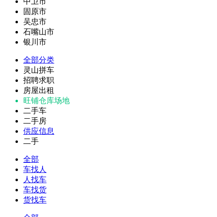
中卫市
固原市
吴忠市
石嘴山市
银川市
全部分类
灵山拼车
招聘求职
房屋出租
旺铺仓库场地
二手车
二手房
供应信息
二手
全部
车找人
人找车
车找货
货找车