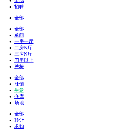
全部
招聘
全部
全部
单间
一房一厅
二房N厅
三房N厅
四房以上
整栋
全部
旺铺
生意
仓库
场地
全部
转让
求购