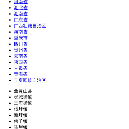
河南省
湖北省
湖南省
广东省
广西壮族自治区
海南省
重庆市
四川省
贵州省
云南省
陕西省
甘肃省
青海省
宁夏回族自治区
全灵山县
灵城街道
三海街道
檀圩镇
新圩镇
佛子镇
陆屋镇