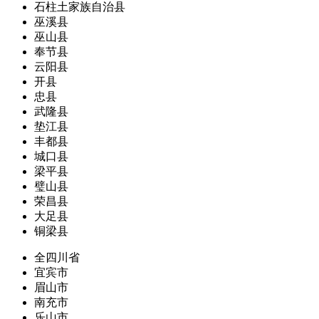
石柱土家族自治县
巫溪县
巫山县
奉节县
云阳县
开县
忠县
武隆县
垫江县
丰都县
城口县
梁平县
璧山县
荣昌县
大足县
铜梁县
全四川省
宜宾市
眉山市
南充市
乐山市