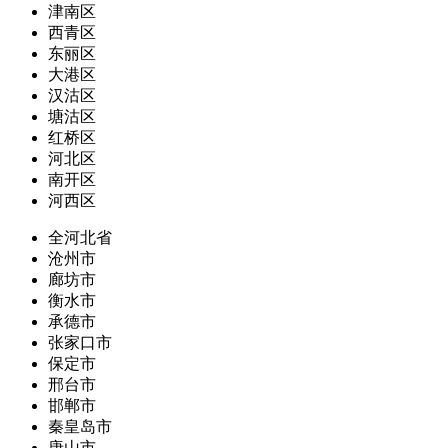
津南区
西青区
东丽区
大港区
汉沽区
塘沽区
红桥区
河北区
南开区
河西区
全河北省
沧州市
廊坊市
衡水市
承德市
张家口市
保定市
邢台市
邯郸市
秦皇岛市
唐山市