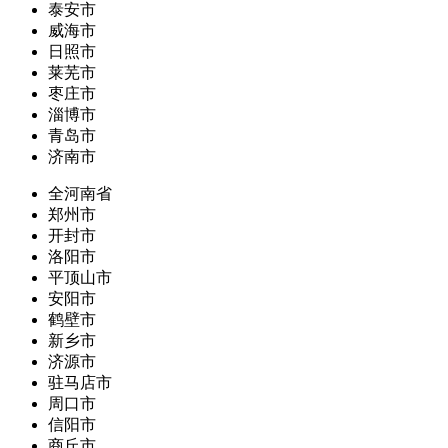
泰安市
威海市
日照市
莱芜市
枣庄市
淄博市
青岛市
济南市
全河南省
郑州市
开封市
洛阳市
平顶山市
安阳市
鹤壁市
新乡市
济源市
驻马店市
周口市
信阳市
商丘市