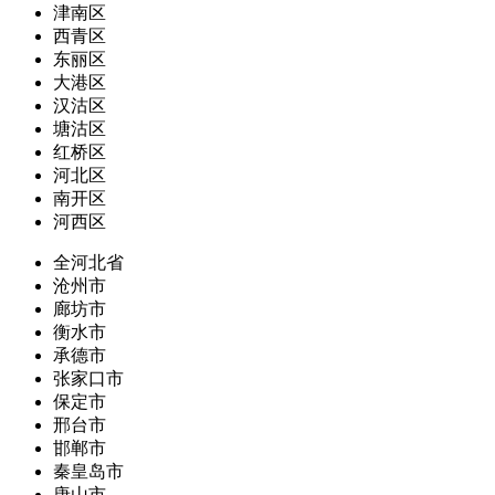
津南区
西青区
东丽区
大港区
汉沽区
塘沽区
红桥区
河北区
南开区
河西区
全河北省
沧州市
廊坊市
衡水市
承德市
张家口市
保定市
邢台市
邯郸市
秦皇岛市
唐山市