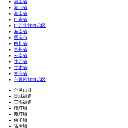
河南省
湖北省
湖南省
广东省
广西壮族自治区
海南省
重庆市
四川省
贵州省
云南省
陕西省
甘肃省
青海省
宁夏回族自治区
全灵山县
灵城街道
三海街道
檀圩镇
新圩镇
佛子镇
陆屋镇