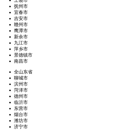
上饶市
抚州市
宜春市
吉安市
赣州市
鹰潭市
新余市
九江市
萍乡市
景德镇市
南昌市
全山东省
聊城市
滨州市
菏泽市
德州市
临沂市
东营市
烟台市
潍坊市
济宁市