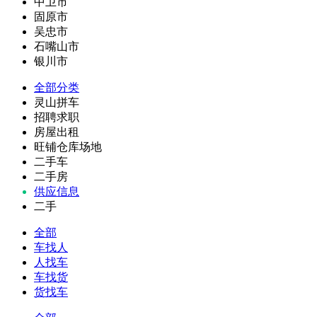
中卫市
固原市
吴忠市
石嘴山市
银川市
全部分类
灵山拼车
招聘求职
房屋出租
旺铺仓库场地
二手车
二手房
供应信息
二手
全部
车找人
人找车
车找货
货找车