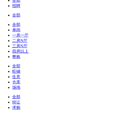
全部
招聘
全部
全部
单间
一房一厅
二房N厅
三房N厅
四房以上
整栋
全部
旺铺
生意
仓库
场地
全部
转让
求购