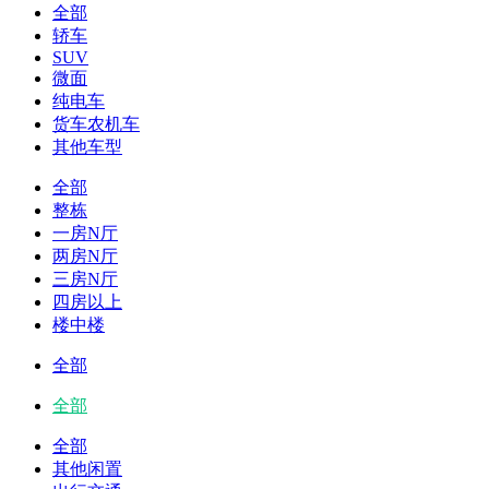
全部
轿车
SUV
微面
纯电车
货车农机车
其他车型
全部
整栋
一房N厅
两房N厅
三房N厅
四房以上
楼中楼
全部
全部
全部
其他闲置