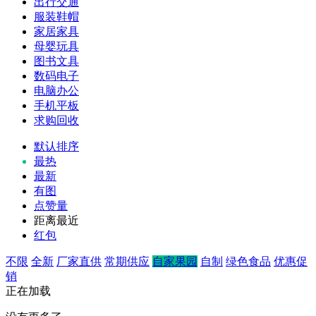
出行交通
服装鞋帽
家居家具
母婴玩具
图书文具
数码电子
电脑办公
手机平板
求购回收
默认排序
最热
最新
有图
点赞量
距离最近
红包
不限
全新
厂家直供
常期供应
自家果园
自制
绿色食品
优惠促
销
正在加载