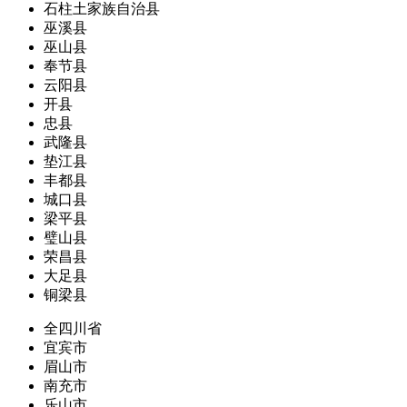
石柱土家族自治县
巫溪县
巫山县
奉节县
云阳县
开县
忠县
武隆县
垫江县
丰都县
城口县
梁平县
璧山县
荣昌县
大足县
铜梁县
全四川省
宜宾市
眉山市
南充市
乐山市