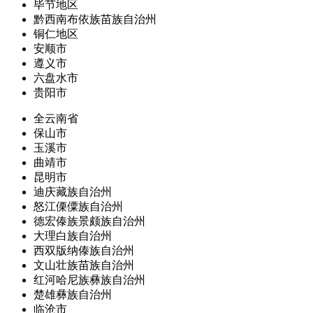
毕节地区
黔西南布依族苗族自治州
铜仁地区
安顺市
遵义市
六盘水市
贵阳市
全云南省
保山市
玉溪市
曲靖市
昆明市
迪庆藏族自治州
怒江傈僳族自治州
德宏傣族景颇族自治州
大理白族自治州
西双版纳傣族自治州
文山壮族苗族自治州
红河哈尼族彝族自治州
楚雄彝族自治州
临沧市