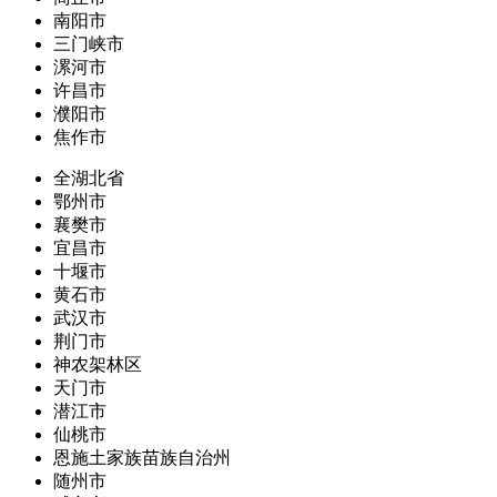
南阳市
三门峡市
漯河市
许昌市
濮阳市
焦作市
全湖北省
鄂州市
襄樊市
宜昌市
十堰市
黄石市
武汉市
荆门市
神农架林区
天门市
潜江市
仙桃市
恩施土家族苗族自治州
随州市