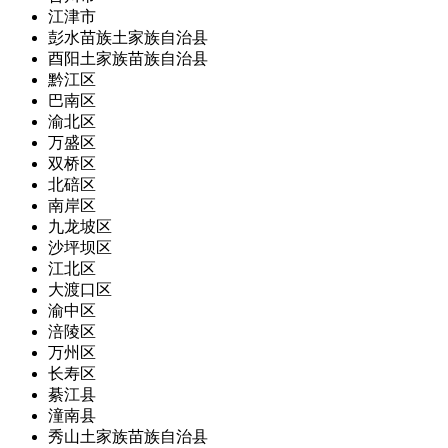
江津市
彭水苗族土家族自治县
酉阳土家族苗族自治县
黔江区
巴南区
渝北区
万盛区
双桥区
北碚区
南岸区
九龙坡区
沙坪坝区
江北区
大渡口区
渝中区
涪陵区
万州区
长寿区
綦江县
潼南县
秀山土家族苗族自治县