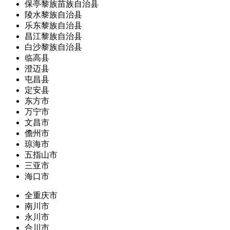
保亭黎族苗族自治县
陵水黎族自治县
乐东黎族自治县
昌江黎族自治县
白沙黎族自治县
临高县
澄迈县
屯昌县
定安县
东方市
万宁市
文昌市
儋州市
琼海市
五指山市
三亚市
海口市
全重庆市
南川市
永川市
合川市