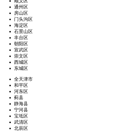
顺义区
通州区
房山区
门头沟区
海淀区
石景山区
丰台区
朝阳区
宣武区
崇文区
西城区
东城区
全天津市
和平区
河东区
蓟县
静海县
宁河县
宝坻区
武清区
北辰区