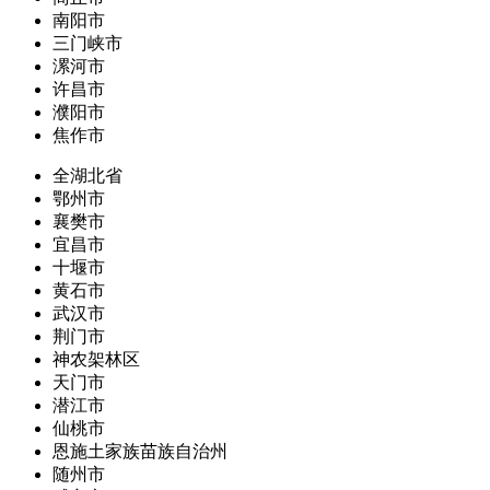
南阳市
三门峡市
漯河市
许昌市
濮阳市
焦作市
全湖北省
鄂州市
襄樊市
宜昌市
十堰市
黄石市
武汉市
荆门市
神农架林区
天门市
潜江市
仙桃市
恩施土家族苗族自治州
随州市