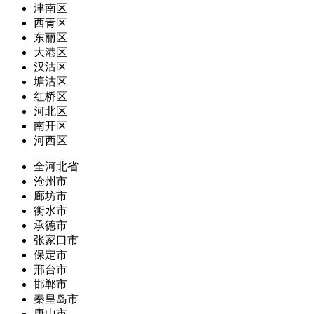
津南区
西青区
东丽区
大港区
汉沽区
塘沽区
红桥区
河北区
南开区
河西区
全河北省
沧州市
廊坊市
衡水市
承德市
张家口市
保定市
邢台市
邯郸市
秦皇岛市
唐山市