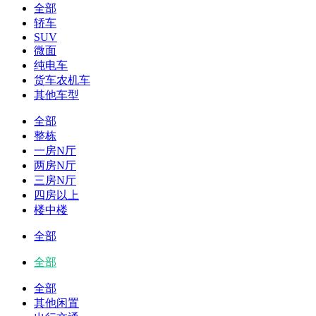
全部
轿车
SUV
微面
纯电车
货车农机车
其他车型
全部
整栋
一房N厅
两房N厅
三房N厅
四房以上
楼中楼
全部
全部
全部
其他闲置