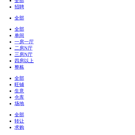
全部
招聘
全部
全部
单间
一房一厅
二房N厅
三房N厅
四房以上
整栋
全部
旺铺
生意
仓库
场地
全部
转让
求购