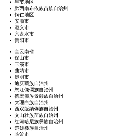
毕节地区
黔西南布依族苗族自治州
铜仁地区
安顺市
遵义市
六盘水市
贵阳市
全云南省
保山市
玉溪市
曲靖市
昆明市
迪庆藏族自治州
怒江傈僳族自治州
德宏傣族景颇族自治州
大理白族自治州
西双版纳傣族自治州
文山壮族苗族自治州
红河哈尼族彝族自治州
楚雄彝族自治州
临沧市