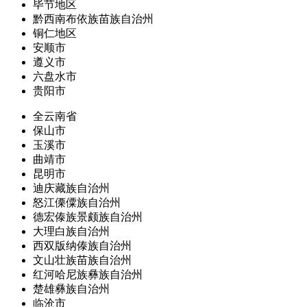
毕节地区
黔西南布依族苗族自治州
铜仁地区
安顺市
遵义市
六盘水市
贵阳市
全云南省
保山市
玉溪市
曲靖市
昆明市
迪庆藏族自治州
怒江傈僳族自治州
德宏傣族景颇族自治州
大理白族自治州
西双版纳傣族自治州
文山壮族苗族自治州
红河哈尼族彝族自治州
楚雄彝族自治州
临沧市