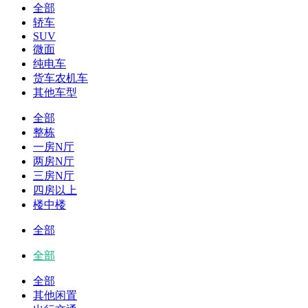
全部
轿车
SUV
微面
纯电车
货车农机车
其他车型
全部
整栋
一房N厅
两房N厅
三房N厅
四房以上
楼中楼
全部
全部
全部
其他闲置