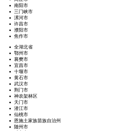
南阳市
三门峡市
漯河市
许昌市
濮阳市
焦作市
全湖北省
鄂州市
襄樊市
宜昌市
十堰市
黄石市
武汉市
荆门市
神农架林区
天门市
潜江市
仙桃市
恩施土家族苗族自治州
随州市