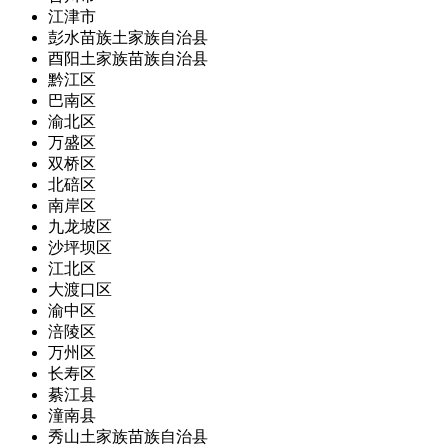
江津市
彭水苗族土家族自治县
酉阳土家族苗族自治县
黔江区
巴南区
渝北区
万盛区
双桥区
北碚区
南岸区
九龙坡区
沙坪坝区
江北区
大渡口区
渝中区
涪陵区
万州区
长寿区
綦江县
潼南县
秀山土家族苗族自治县