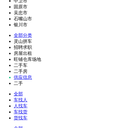
中卫市
固原市
吴忠市
石嘴山市
银川市
全部分类
灵山拼车
招聘求职
房屋出租
旺铺仓库场地
二手车
二手房
供应信息
二手
全部
车找人
人找车
车找货
货找车