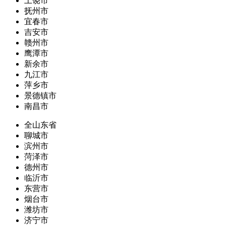
上饶市
抚州市
宜春市
吉安市
赣州市
鹰潭市
新余市
九江市
萍乡市
景德镇市
南昌市
全山东省
聊城市
滨州市
菏泽市
德州市
临沂市
东营市
烟台市
潍坊市
济宁市