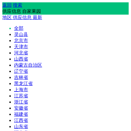
返回
搜索
供应信息 自家果园
地区
供应信息
最新
全部
灵山县
北京市
天津市
河北省
山西省
内蒙古自治区
辽宁省
吉林省
黑龙江省
上海市
江苏省
浙江省
安徽省
福建省
江西省
山东省