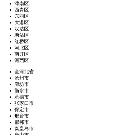
津南区
西青区
东丽区
大港区
汉沽区
塘沽区
红桥区
河北区
南开区
河西区
全河北省
沧州市
廊坊市
衡水市
承德市
张家口市
保定市
邢台市
邯郸市
秦皇岛市
唐山市