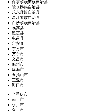
保亭黎族苗族自治县
陵水黎族自治县
乐东黎族自治县
昌江黎族自治县
白沙黎族自治县
临高县
澄迈县
屯昌县
定安县
东方市
万宁市
文昌市
儋州市
琼海市
五指山市
三亚市
海口市
全重庆市
南川市
永川市
合川市