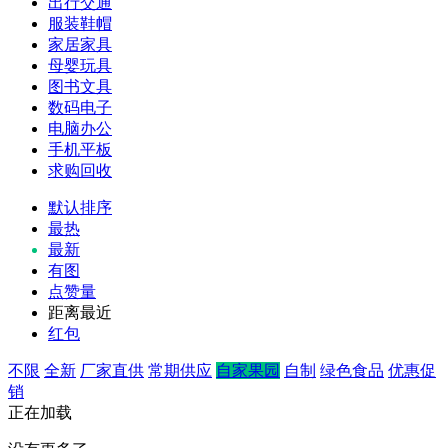
出行交通
服装鞋帽
家居家具
母婴玩具
图书文具
数码电子
电脑办公
手机平板
求购回收
默认排序
最热
最新
有图
点赞量
距离最近
红包
不限
全新
厂家直供
常期供应
自家果园
自制
绿色食品
优惠促
销
正在加载