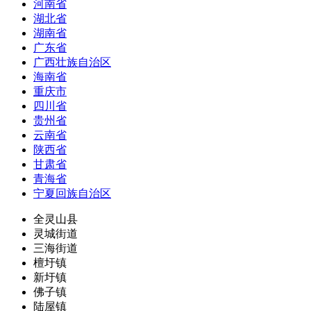
河南省
湖北省
湖南省
广东省
广西壮族自治区
海南省
重庆市
四川省
贵州省
云南省
陕西省
甘肃省
青海省
宁夏回族自治区
全灵山县
灵城街道
三海街道
檀圩镇
新圩镇
佛子镇
陆屋镇