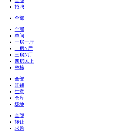
全部
招聘
全部
全部
单间
一房一厅
二房N厅
三房N厅
四房以上
整栋
全部
旺铺
生意
仓库
场地
全部
转让
求购