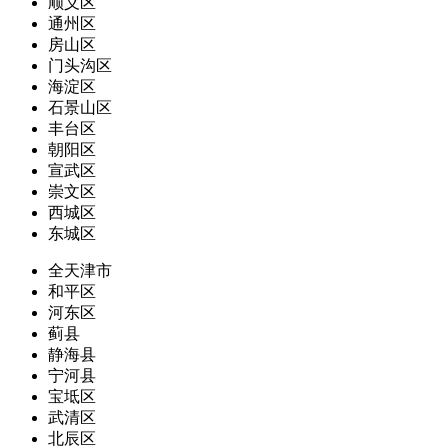
顺义区
通州区
房山区
门头沟区
海淀区
石景山区
丰台区
朝阳区
宣武区
崇文区
西城区
东城区
全天津市
和平区
河东区
蓟县
静海县
宁河县
宝坻区
武清区
北辰区