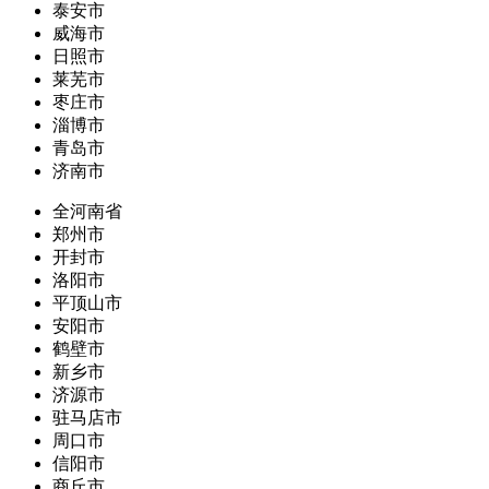
泰安市
威海市
日照市
莱芜市
枣庄市
淄博市
青岛市
济南市
全河南省
郑州市
开封市
洛阳市
平顶山市
安阳市
鹤壁市
新乡市
济源市
驻马店市
周口市
信阳市
商丘市