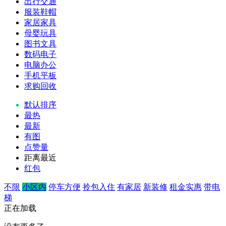
出行交通
服装鞋帽
家居家具
母婴玩具
图书文具
数码电子
电脑办公
手机平板
求购回收
默认排序
最热
最新
有图
点赞量
距离最近
红包
不限
小区内
停车方便
拎包入住
有家居
新装修
租金实惠
带电
梯
正在加载