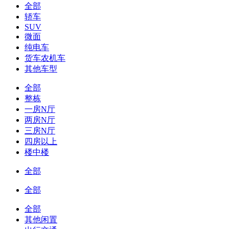
全部
轿车
SUV
微面
纯电车
货车农机车
其他车型
全部
整栋
一房N厅
两房N厅
三房N厅
四房以上
楼中楼
全部
全部
全部
其他闲置