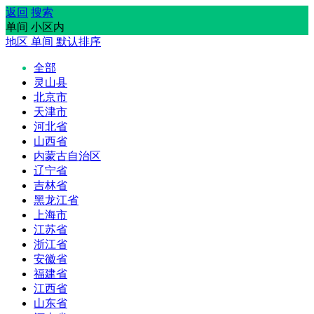
返回
搜索
单间 小区内
地区
单间
默认排序
全部
灵山县
北京市
天津市
河北省
山西省
内蒙古自治区
辽宁省
吉林省
黑龙江省
上海市
江苏省
浙江省
安徽省
福建省
江西省
山东省