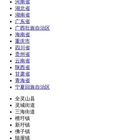
河南省
湖北省
湖南省
广东省
广西壮族自治区
海南省
重庆市
四川省
贵州省
云南省
陕西省
甘肃省
青海省
宁夏回族自治区
全灵山县
灵城街道
三海街道
檀圩镇
新圩镇
佛子镇
陆屋镇