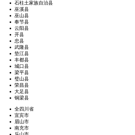
石柱土家族自治县
巫溪县
巫山县
奉节县
云阳县
开县
忠县
武隆县
垫江县
丰都县
城口县
梁平县
璧山县
荣昌县
大足县
铜梁县
全四川省
宜宾市
眉山市
南充市
乐山市