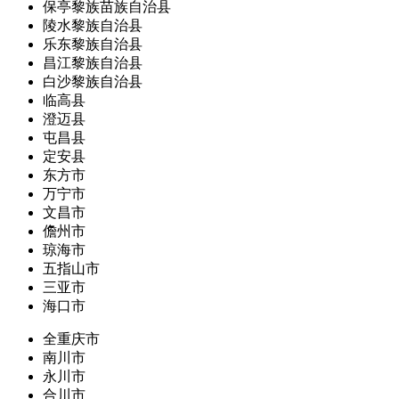
保亭黎族苗族自治县
陵水黎族自治县
乐东黎族自治县
昌江黎族自治县
白沙黎族自治县
临高县
澄迈县
屯昌县
定安县
东方市
万宁市
文昌市
儋州市
琼海市
五指山市
三亚市
海口市
全重庆市
南川市
永川市
合川市