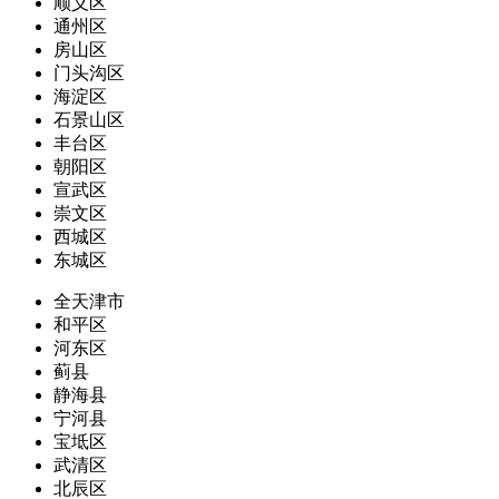
顺义区
通州区
房山区
门头沟区
海淀区
石景山区
丰台区
朝阳区
宣武区
崇文区
西城区
东城区
全天津市
和平区
河东区
蓟县
静海县
宁河县
宝坻区
武清区
北辰区