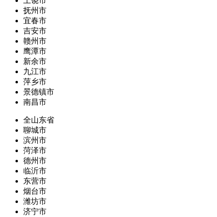
上饶市
抚州市
宜春市
吉安市
赣州市
鹰潭市
新余市
九江市
萍乡市
景德镇市
南昌市
全山东省
聊城市
滨州市
菏泽市
德州市
临沂市
东营市
烟台市
潍坊市
济宁市