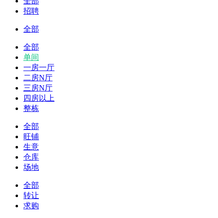
全部
招聘
全部
全部
单间
一房一厅
二房N厅
三房N厅
四房以上
整栋
全部
旺铺
生意
仓库
场地
全部
转让
求购