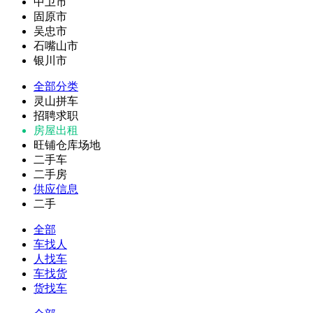
中卫市
固原市
吴忠市
石嘴山市
银川市
全部分类
灵山拼车
招聘求职
房屋出租
旺铺仓库场地
二手车
二手房
供应信息
二手
全部
车找人
人找车
车找货
货找车