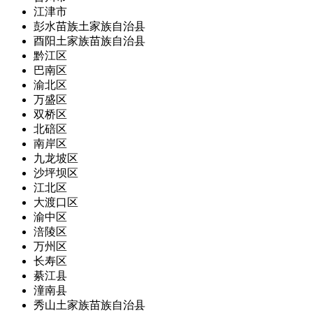
江津市
彭水苗族土家族自治县
酉阳土家族苗族自治县
黔江区
巴南区
渝北区
万盛区
双桥区
北碚区
南岸区
九龙坡区
沙坪坝区
江北区
大渡口区
渝中区
涪陵区
万州区
长寿区
綦江县
潼南县
秀山土家族苗族自治县