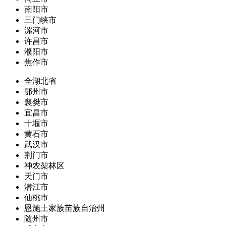
南阳市
三门峡市
漯河市
许昌市
濮阳市
焦作市
全湖北省
鄂州市
襄樊市
宜昌市
十堰市
黄石市
武汉市
荆门市
神农架林区
天门市
潜江市
仙桃市
恩施土家族苗族自治州
随州市