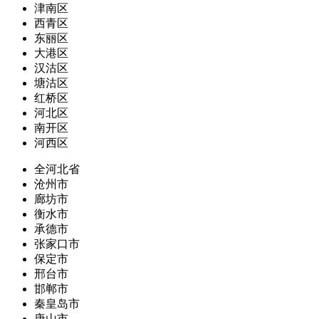
津南区
西青区
东丽区
大港区
汉沽区
塘沽区
红桥区
河北区
南开区
河西区
全河北省
沧州市
廊坊市
衡水市
承德市
张家口市
保定市
邢台市
邯郸市
秦皇岛市
唐山市