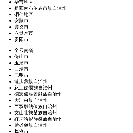
毕节地区
黔西南布依族苗族自治州
铜仁地区
安顺市
遵义市
六盘水市
贵阳市
全云南省
保山市
玉溪市
曲靖市
昆明市
迪庆藏族自治州
怒江傈僳族自治州
德宏傣族景颇族自治州
大理白族自治州
西双版纳傣族自治州
文山壮族苗族自治州
红河哈尼族彝族自治州
楚雄彝族自治州
临沧市