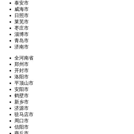
泰安市
威海市
日照市
莱芜市
枣庄市
淄博市
青岛市
济南市
全河南省
郑州市
开封市
洛阳市
平顶山市
安阳市
鹤壁市
新乡市
济源市
驻马店市
周口市
信阳市
商丘市