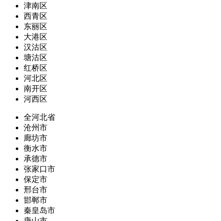
津南区
西青区
东丽区
大港区
汉沽区
塘沽区
红桥区
河北区
南开区
河西区
全河北省
沧州市
廊坊市
衡水市
承德市
张家口市
保定市
邢台市
邯郸市
秦皇岛市
唐山市