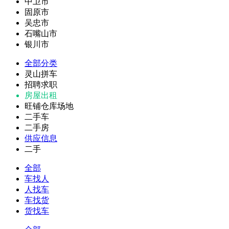
中卫市
固原市
吴忠市
石嘴山市
银川市
全部分类
灵山拼车
招聘求职
房屋出租
旺铺仓库场地
二手车
二手房
供应信息
二手
全部
车找人
人找车
车找货
货找车