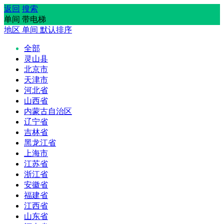
返回
搜索
单间 带电梯
地区
单间
默认排序
全部
灵山县
北京市
天津市
河北省
山西省
内蒙古自治区
辽宁省
吉林省
黑龙江省
上海市
江苏省
浙江省
安徽省
福建省
江西省
山东省