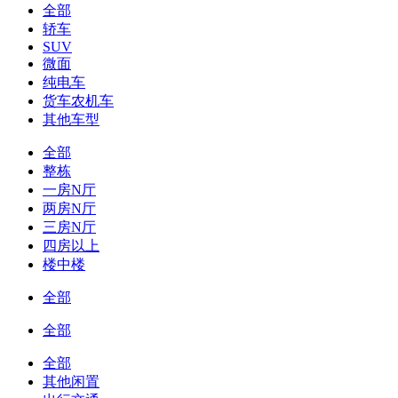
全部
轿车
SUV
微面
纯电车
货车农机车
其他车型
全部
整栋
一房N厅
两房N厅
三房N厅
四房以上
楼中楼
全部
全部
全部
其他闲置