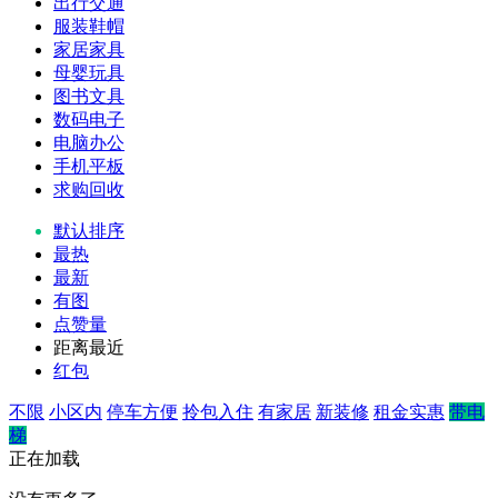
出行交通
服装鞋帽
家居家具
母婴玩具
图书文具
数码电子
电脑办公
手机平板
求购回收
默认排序
最热
最新
有图
点赞量
距离最近
红包
不限
小区内
停车方便
拎包入住
有家居
新装修
租金实惠
带电
梯
正在加载