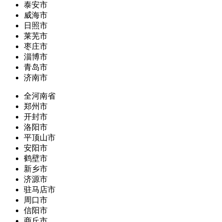
泰安市
威海市
日照市
莱芜市
枣庄市
淄博市
青岛市
济南市
全河南省
郑州市
开封市
洛阳市
平顶山市
安阳市
鹤壁市
新乡市
济源市
驻马店市
周口市
信阳市
商丘市