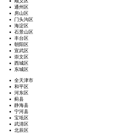
顺义区
通州区
房山区
门头沟区
海淀区
石景山区
丰台区
朝阳区
宣武区
崇文区
西城区
东城区
全天津市
和平区
河东区
蓟县
静海县
宁河县
宝坻区
武清区
北辰区