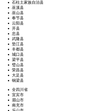
石柱土家族自治县
巫溪县
巫山县
奉节县
云阳县
开县
忠县
武隆县
垫江县
丰都县
城口县
梁平县
璧山县
荣昌县
大足县
铜梁县
全四川省
宜宾市
眉山市
南充市
乐山市