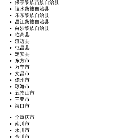
保亭黎族苗族自治县
陵水黎族自治县
乐东黎族自治县
昌江黎族自治县
白沙黎族自治县
临高县
澄迈县
屯昌县
定安县
东方市
万宁市
文昌市
儋州市
琼海市
五指山市
三亚市
海口市
全重庆市
南川市
永川市
合川市