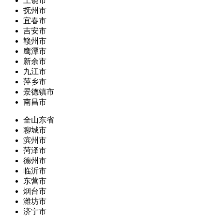
上饶市
抚州市
宜春市
吉安市
赣州市
鹰潭市
新余市
九江市
萍乡市
景德镇市
南昌市
全山东省
聊城市
滨州市
菏泽市
德州市
临沂市
东营市
烟台市
潍坊市
济宁市