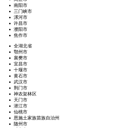
南阳市
三门峡市
漯河市
许昌市
濮阳市
焦作市
全湖北省
鄂州市
襄樊市
宜昌市
十堰市
黄石市
武汉市
荆门市
神农架林区
天门市
潜江市
仙桃市
恩施土家族苗族自治州
随州市