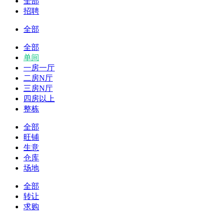
全部
招聘
全部
全部
单间
一房一厅
二房N厅
三房N厅
四房以上
整栋
全部
旺铺
生意
仓库
场地
全部
转让
求购