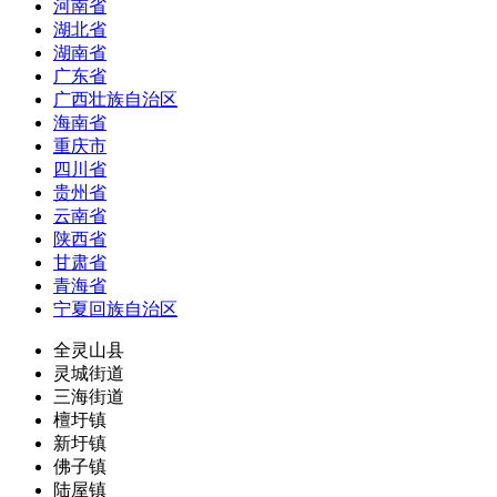
河南省
湖北省
湖南省
广东省
广西壮族自治区
海南省
重庆市
四川省
贵州省
云南省
陕西省
甘肃省
青海省
宁夏回族自治区
全灵山县
灵城街道
三海街道
檀圩镇
新圩镇
佛子镇
陆屋镇