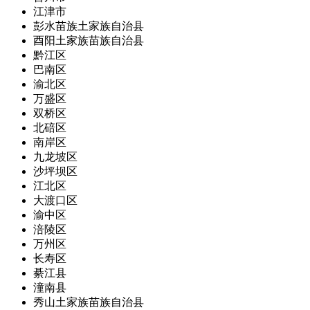
江津市
彭水苗族土家族自治县
酉阳土家族苗族自治县
黔江区
巴南区
渝北区
万盛区
双桥区
北碚区
南岸区
九龙坡区
沙坪坝区
江北区
大渡口区
渝中区
涪陵区
万州区
长寿区
綦江县
潼南县
秀山土家族苗族自治县