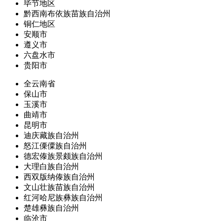
毕节地区
黔西南布依族苗族自治州
铜仁地区
安顺市
遵义市
六盘水市
贵阳市
全云南省
保山市
玉溪市
曲靖市
昆明市
迪庆藏族自治州
怒江傈僳族自治州
德宏傣族景颇族自治州
大理白族自治州
西双版纳傣族自治州
文山壮族苗族自治州
红河哈尼族彝族自治州
楚雄彝族自治州
临沧市