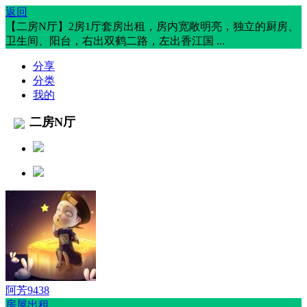
返回
【二房N厅】2房1厅套房出租，房内宽敞明亮，独立的厨房、
卫生间、阳台，右出双鹤二路，左出香江国 ...
分享
分类
我的
二房N厅
阿芳9438
房屋出租