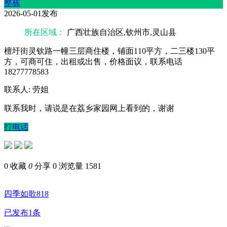
整栋
2026-05-01发布
所在区域：
广西壮族自治区,钦州市,灵山县
檀圩街灵钦路一幢三层商住楼，铺面110平方，二三楼130平
方，可商可住，出租或出售，价格面议，联系电话
18277778583
联系人: 劳姐
联系我时，请说是在荔乡家园网上看到的，谢谢
打电话
0
收藏
0
分享 0
浏览量 1581
四季如歌818
已发布1条