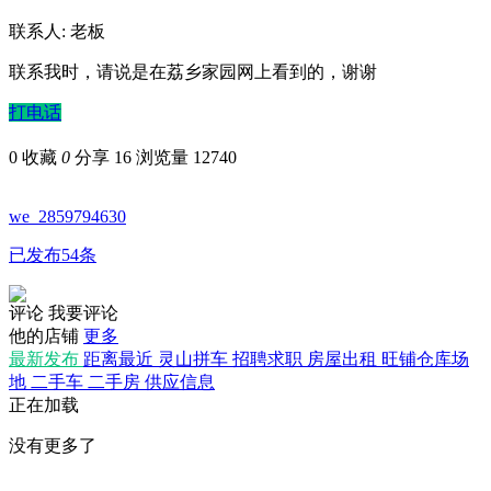
联系人: 老板
联系我时，请说是在荔乡家园网上看到的，谢谢
打电话
0
收藏
0
分享 16
浏览量 12740
we_2859794630
已发布54条
评论
我要评论
他的店铺
更多
最新发布
距离最近
灵山拼车
招聘求职
房屋出租
旺铺仓库场
地
二手车
二手房
供应信息
正在加载
没有更多了