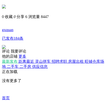
0
收藏
0
分享 6
浏览量 8447
gxquan
已发布184条
评论
我要评论
他的店铺
更多
最新发布
距离最近
灵山拼车
招聘求职
房屋出租
旺铺仓库场
地
二手车
二手房
供应信息
正在加载
没有更多了
首页