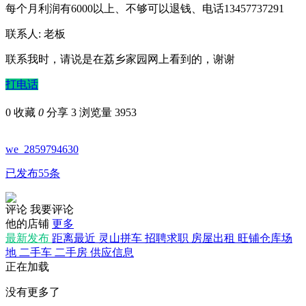
每个月利润有6000以上、不够可以退钱、电话13457737291
联系人: 老板
联系我时，请说是在荔乡家园网上看到的，谢谢
打电话
0
收藏
0
分享 3
浏览量 3953
we_2859794630
已发布55条
评论
我要评论
他的店铺
更多
最新发布
距离最近
灵山拼车
招聘求职
房屋出租
旺铺仓库场
地
二手车
二手房
供应信息
正在加载
没有更多了