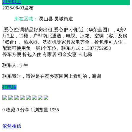
四房以上
2026-06-03发布
所在区域：
灵山县 灵城街道
[爱心]空调精品好房出租[爱心]四小附近（华荣荔园），4房2
厅2卫，12楼，户型南北通透，电视、冰箱、空调（客厅及房
间5台）、热水器、洗衣机等家具家电齐全，拎包即可入住，
配套可使用负一层1个车位。联系方式：13877752958
停车方便
拎包入住
有家居
租金实惠
带电梯
联系人: 宁生
联系我时，请说是在荔乡家园网上看到的，谢谢
打电话
0
收藏
0
分享 1
浏览量 1955
依然相信