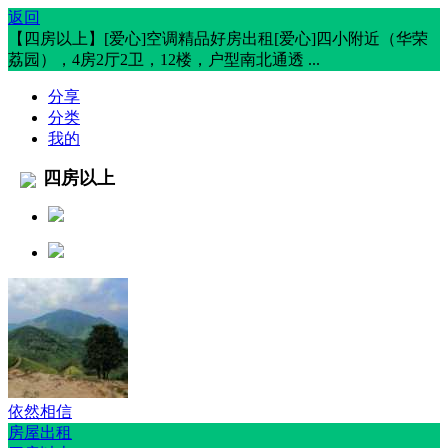
返回
【四房以上】[爱心]空调精品好房出租[爱心]四小附近（华荣
荔园），4房2厅2卫，12楼，户型南北通透 ...
分享
分类
我的
四房以上
依然相信
房屋出租