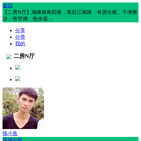
返回
【二房N厅】海峰路南四巷，靠近江南路，有房出租，干净整
洁，有空调，热水器 ...
分享
分类
我的
二房N厅
猫小鱼
房屋出租