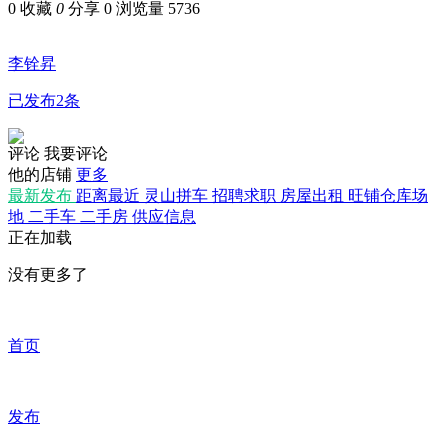
0
收藏
0
分享 0
浏览量 5736
李铨昇
已发布2条
评论
我要评论
他的店铺
更多
最新发布
距离最近
灵山拼车
招聘求职
房屋出租
旺铺仓库场
地
二手车
二手房
供应信息
正在加载
没有更多了
首页
发布