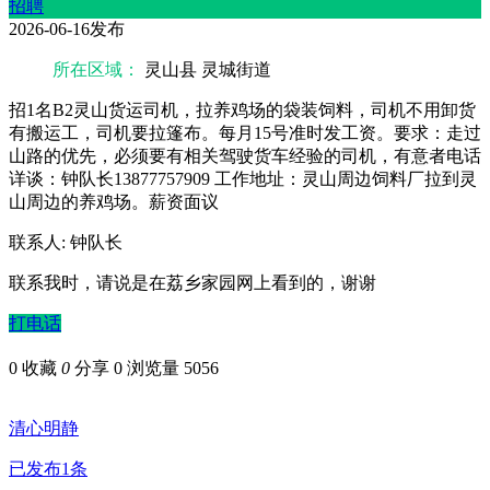
招聘
2026-06-16发布
所在区域：
灵山县 灵城街道
招1名B2灵山货运司机，拉养鸡场的袋装饲料，司机不用卸货
有搬运工，司机要拉篷布。每月15号准时发工资。要求：走过
山路的优先，必须要有相关驾驶货车经验的司机，有意者电话
详谈：钟队长13877757909 工作地址：灵山周边饲料厂拉到灵
山周边的养鸡场。薪资面议
联系人: 钟队长
联系我时，请说是在荔乡家园网上看到的，谢谢
打电话
0
收藏
0
分享 0
浏览量 5056
清心明静
已发布1条