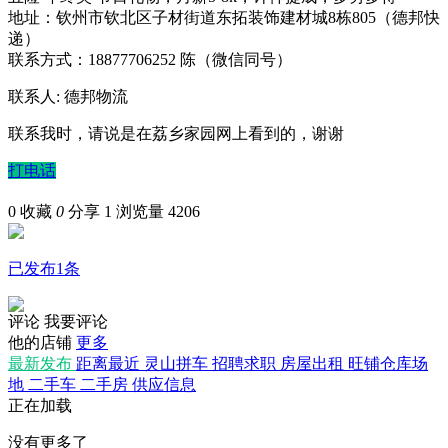
地址：钦州市钦北区子材街道东拓装饰建材城8栋805（德邦快
递）
联系方式：18877706252 陈（微信同号）
联系人: 德邦物流
联系我时，请说是在荔乡家园网上看到的，谢谢
打电话
0
收藏
0
分享 1
浏览量 4206
已发布1条
评论
我要评论
他的店铺
更多
最新发布
距离最近
灵山拼车
招聘求职
房屋出租
旺铺仓库场
地
二手车
二手房
供应信息
正在加载
没有更多了