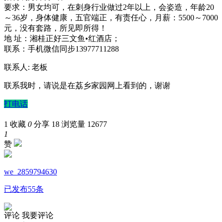
要求：男女均可，在刺身行业做过2年以上，会姿造，年龄20
～36岁，身体健康，五官端正，有责任心，月薪：5500～7000
元，没有套路，所见即所得！
地 址：湘桂正好三文鱼•红酒店；
联系：手机微信同步13977711288
联系人: 老板
联系我时，请说是在荔乡家园网上看到的，谢谢
打电话
1
收藏
0
分享 18
浏览量 12677
1
赞
we_2859794630
已发布55条
评论
我要评论