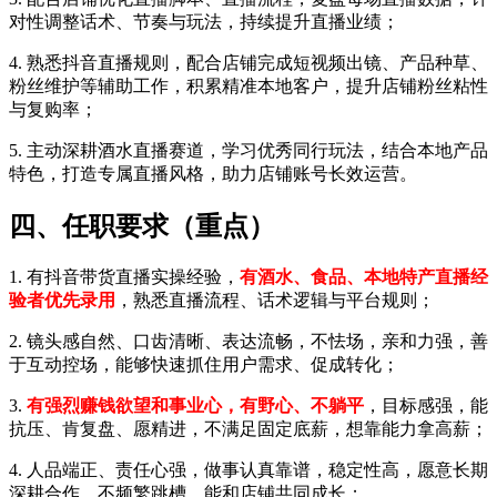
3. 配合店铺优化直播脚本、直播流程，复盘每场直播数据，针
对性调整话术、节奏与玩法，持续提升直播业绩；
4. 熟悉抖音直播规则，配合店铺完成短视频出镜、产品种草、
粉丝维护等辅助工作，积累精准本地客户，提升店铺粉丝粘性
与复购率；
5. 主动深耕酒水直播赛道，学习优秀同行玩法，结合本地产品
特色，打造专属直播风格，助力店铺账号长效运营。
四、任职要求（重点）
1. 有抖音带货直播实操经验，
有酒水、食品、本地特产直播经
验者优先录用
，熟悉直播流程、话术逻辑与平台规则；
2. 镜头感自然、口齿清晰、表达流畅，不怯场，亲和力强，善
于互动控场，能够快速抓住用户需求、促成转化；
3.
有强烈赚钱欲望和事业心，有野心、不躺平
，目标感强，能
抗压、肯复盘、愿精进，不满足固定底薪，想靠能力拿高薪；
4. 人品端正、责任心强，做事认真靠谱，稳定性高，愿意长期
深耕合作，不频繁跳槽，能和店铺共同成长；