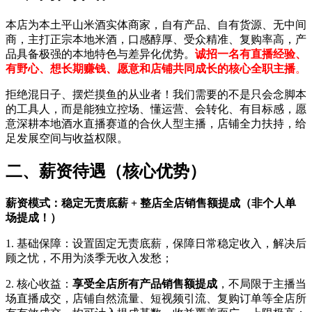
本店为本土平山米酒实体商家，自有产品、自有货源、无中间
商，主打正宗本地米酒，口感醇厚、受众精准、复购率高，产
品具备极强的本地特色与差异化优势。
诚招一名有直播经验、
有野心、想长期赚钱、愿意和店铺共同成长的核心全职主播
。
拒绝混日子、摆烂摸鱼的从业者！我们需要的不是只会念脚本
的工具人，而是能独立控场、懂运营、会转化、有目标感，愿
意深耕本地酒水直播赛道的合伙人型主播，店铺全力扶持，给
足发展空间与收益权限。
二、薪资待遇（核心优势）
薪资模式：稳定无责底薪 + 整店全店销售额提成（非个人单
场提成！）
1. 基础保障：设置固定无责底薪，保障日常稳定收入，解决后
顾之忧，不用为淡季无收入发愁；
2. 核心收益：
享受全店所有产品销售额提成
，不局限于主播当
场直播成交，店铺自然流量、短视频引流、复购订单等全店所