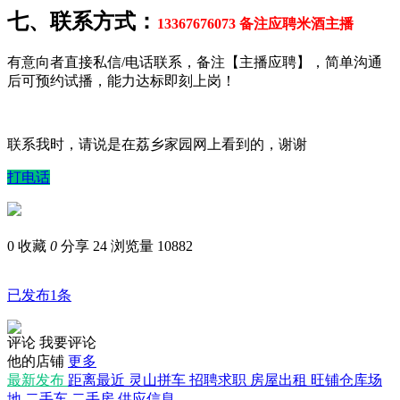
七、联系方式：
13367676073 备注应聘米酒主播
有意向者直接私信/电话联系，备注【主播应聘】，简单沟通
后可预约试播，能力达标即刻上岗！
联系我时，请说是在荔乡家园网上看到的，谢谢
打电话
0
收藏
0
分享 24
浏览量 10882
已发布1条
评论
我要评论
他的店铺
更多
最新发布
距离最近
灵山拼车
招聘求职
房屋出租
旺铺仓库场