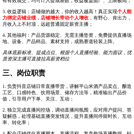
有有效成交，均可计入提成基数，收益覆盖面广、上限极高；
3. 收益逻辑：店铺做的越大，你的收入越高！真正实现
个人能
力绑定店铺业绩，店铺增长带动个人增收
，有野心、肯出力，
月收入上不封顶，远超普通固定薪资主播；
4. 其他福利：产品货源稳定、无需主播垫资，免费提供直播场
地、设备、产品样品、素材支持，成熟赛道轻装上阵。
具体底薪标准、提成点位、根据个人直播经验、能力面议，优
质资深主播可直接拉高薪资档位
三、岗位职责
1. 负责抖音店铺日常直播带货，讲解平山米酒产品卖点、酿造
工艺、口感特色、饮用场景、储存方法等，精准输出产品价
值，引导用户下单、关注、互动；
2. 独立完成直播间控场，调动直播间氛围，应对用户提问、答
疑解惑，处理基础直播突发情况，提升直播间停留时长、互动
率、转化率；