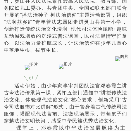
节，灵山县人民法院紧扣最高人民法院、教育部、国
务院妇儿工委办、共青团中央、全国妇联五部门联合
开展的“播法治种子 树法治信仰”主题活动部署，组织
“法润荔乡红”青年普法志愿团走进灵山县第十小学，
创新打造传统法治文化浸润+现代司法体验赋能+趣味
互动游戏增效的沉浸式普法课堂，以司法温情守护童
心、以法治力量护航成长，让法治信仰在少年儿童心
中落地生根、拔节生长。
01
活动伊始，由少年家事审判团队法官邓春霞主讲
古今法治传承第一课，紧扣五部门通知中“讲授传统法
治文化、体验现代法庭文化”核心要求，创新采用“古
今司法服饰对比讲解”形式，由干警身着古代传统司法
服饰，搭配现代法官袍、法徽现场展示，带领孩子们
穿越法治文明长河，感受中华民族优秀法治文化。
课堂上，邓春霞以中华法治发展脉络为主