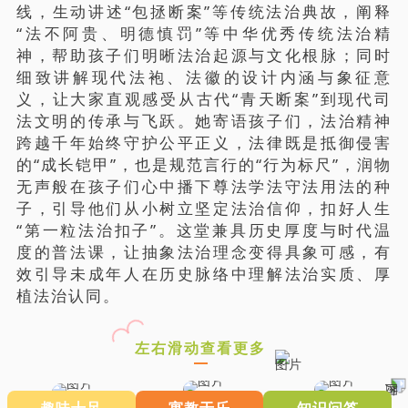
线，生动讲述“包拯断案”等传统法治典故，阐释
“法不阿贵、明德慎罚”等中华优秀传统法治精
神，帮助孩子们明晰法治起源与文化根脉；同时
细致讲解现代法袍、法徽的设计内涵与象征意
义，让大家直观感受从古代“青天断案”到现代司
法文明的传承与飞跃。她寄语孩子们，法治精神
跨越千年始终守护公平正义，法律既是抵御侵害
的“成长铠甲”，也是规范言行的“行为标尺”，润物
无声般在孩子们心中播下尊法学法守法用法的种
子，引导他们从小树立坚定法治信仰，扣好人生
“第一粒法治扣子”。这堂兼具历史厚度与时代温
度的普法课，让抽象法治理念变得具象可感，有
效引导未成年人在历史脉络中理解法治实质、厚
植法治认同。
左右滑动查看更多
趣味十足
寓教于乐
知识问答