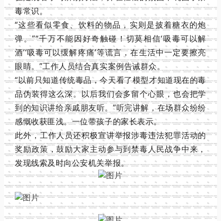
毒常识。
“这些看似零食、饮料的物品，实则是披着糖衣的炮
弹。”
“千万不能因好奇触碰！切莫相信‘吸毒可以解
酒’‘吸毒可以缓解疼痛’等谎言，在生活中一定要擦亮
眼睛。”工作人员结合真实案例告诫群众。
“以前只知道传统毒品，今天看了模型才知道现在的毒
品伪装得这么深。以后我们会多留个心眼，也会把学
到的知识讲给亲戚朋友听。”听完讲解，在场群众纷纷
感慨收获匪浅。一位带孩子的家长表示。
此外，工作人员还积极宣讲举报涉毒违法犯罪活动的
奖励政策，鼓励大家主动参与到禁毒人民战争中来，
发现线索及时向公安机关举报。