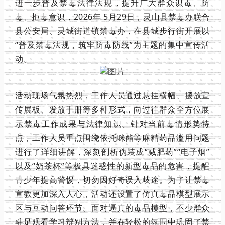
进一步普及禁毒法律法规，提升广大群众识毒、防
毒、拒毒意识，2026年 5月29日，灵山县禁毒办联合
县公安局、灵城街道镇禁毒办，在县城步行街开展以
“普及禁毒法规，筑牢防毒防线”为主题的集中宣传活
动。
活动现场气氛热烈，工作人员通过悬挂横幅、摆放宣
传展板、发放手册等多种形式，向过往群众全方位展
示禁毒工作成果与法律知识。针对当前毒情形势特
点，
工作人员
重点围绕依托咪酯等麻精药品滥用问题
进行了详细讲解，深刻剖析伪装成“减肥药”“电子烟”
以及“奶茶杯”等极具迷惑性的新型毒品的危害，提醒
青少年提高警惕，切勿因好奇误入歧途。为了让禁毒
宣教更加深入人心，活动还设置了仿真毒品模型展示
区与互动问答环节。面对逼真的毒品模型，不少群众
驻足观看学习辨别方法，并在轻松的氛围中巩固了禁