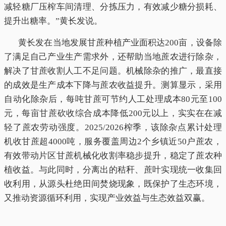
减轻糖厂压榨车间清理、分拣压力，有效减少糖分损耗、
提升出糖率。”黄长发说。
黄长发在当地发展甘蔗种植产业面积达200亩，设备除
了满足自己产业生产需求外，还帮助当地蔗农进行除杂，
解决了甘蔗收割人工不足问题。机械除杂的推广，最直接
的成效是生产成本下降与蔗农收益提升。测算显示，采用
自动化除杂后，每吨甘蔗可节约人工处理成本80元至100
元，每亩甘蔗砍收综合成本降低200元以上，实实在在减
轻了蔗农劳动强度。2025/2026榨季，该除杂点累计处理
机收甘蔗超4000吨，服务覆盖周边2个乡镇近50户蔗农，
有效带动片区甘蔗机械化收割率稳步提升，稳定了蔗农种
植收益。与此同时，分离出的秸秆、蔗叶实现统一收集回
收利用，从源头杜绝田间焚烧现象，既保护了生态环境，
又推动资源循环利用，实现产业效益与生态效益双赢。