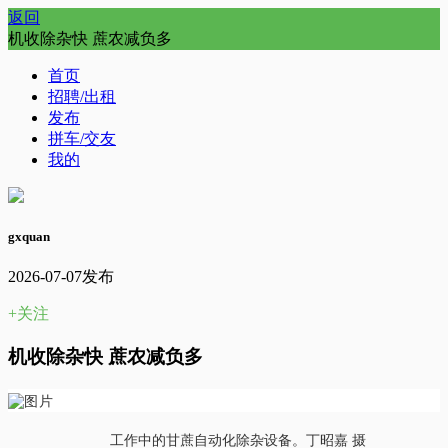
返回
机收除杂快 蔗农减负多
首页
招聘/出租
发布
拼车/交友
我的
gxquan
2026-07-07发布
+关注
机收除杂快 蔗农减负多
工作中的甘蔗自动化除杂设备。丁昭嘉 摄