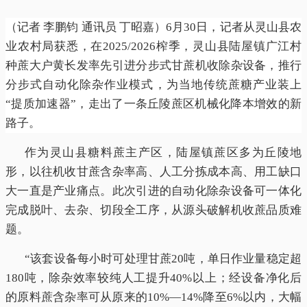
（记者 李鹏钧 通讯员 丁昭嘉）6月30日，记者从灵山县农
业农村局获悉，在2025/2026榨季，灵山县陆屋镇广江村
种蔗大户黄长发率先引进分步式甘蔗机收除杂设备，推行
分步式自动化除杂作业模式，为当地传统蔗糖产业装上
“提质加速器”，走出了一条丘陵蔗区机械化降本增效的新
路子。
作为灵山县糖料蔗主产区，陆屋镇蔗区多为丘陵地
形，以往机收甘蔗含杂率高、人工分拣成本高、用工缺口
大一直是产业痛点。此次引进的自动化除杂设备可一体化
完成脱叶、去杂、切段全工序，从源头破解机收蔗品质难
题。
“该套设备每小时可处理甘蔗20吨，单日作业量稳定超
180吨，除杂效率较纯人工提升40%以上；经设备净化后
的原料蔗含杂率可从原来的10%—14%降至6%以内，大幅