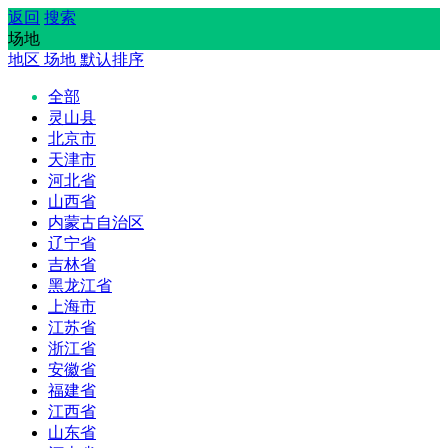
返回
搜索
场地
地区
场地
默认排序
全部
灵山县
北京市
天津市
河北省
山西省
内蒙古自治区
辽宁省
吉林省
黑龙江省
上海市
江苏省
浙江省
安徽省
福建省
江西省
山东省