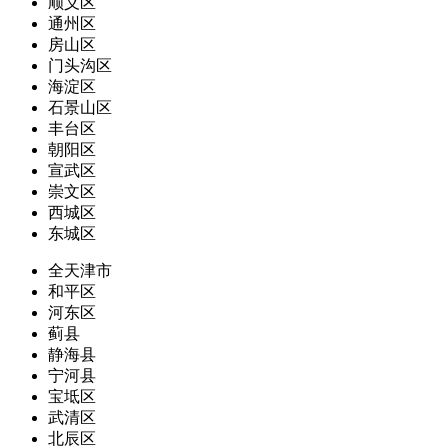
顺义区
通州区
房山区
门头沟区
海淀区
石景山区
丰台区
朝阳区
宣武区
崇文区
西城区
东城区
全天津市
和平区
河东区
蓟县
静海县
宁河县
宝坻区
武清区
北辰区