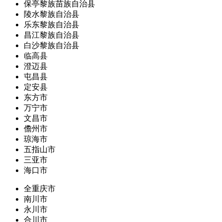
保亭黎族苗族自治县
陵水黎族自治县
乐东黎族自治县
昌江黎族自治县
白沙黎族自治县
临高县
澄迈县
屯昌县
定安县
东方市
万宁市
文昌市
儋州市
琼海市
五指山市
三亚市
海口市
全重庆市
南川市
永川市
合川市