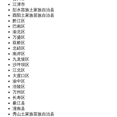
江津市
彭水苗族土家族自治县
酉阳土家族苗族自治县
黔江区
巴南区
渝北区
万盛区
双桥区
北碚区
南岸区
九龙坡区
沙坪坝区
江北区
大渡口区
渝中区
涪陵区
万州区
长寿区
綦江县
潼南县
秀山土家族苗族自治县