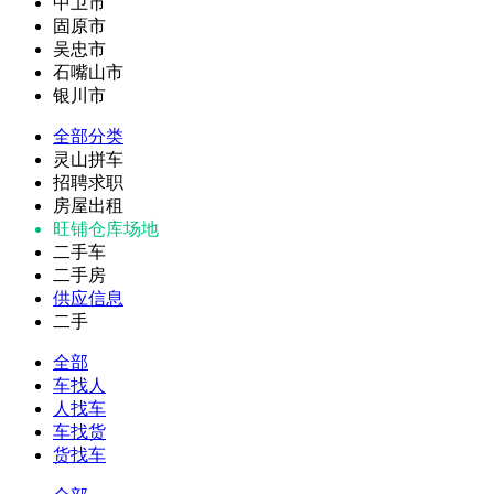
中卫市
固原市
吴忠市
石嘴山市
银川市
全部分类
灵山拼车
招聘求职
房屋出租
旺铺仓库场地
二手车
二手房
供应信息
二手
全部
车找人
人找车
车找货
货找车