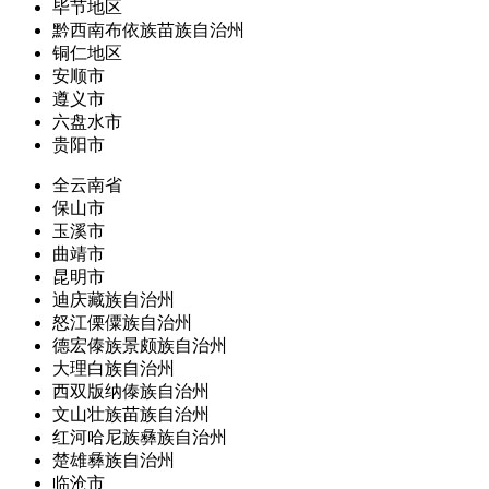
毕节地区
黔西南布依族苗族自治州
铜仁地区
安顺市
遵义市
六盘水市
贵阳市
全云南省
保山市
玉溪市
曲靖市
昆明市
迪庆藏族自治州
怒江傈僳族自治州
德宏傣族景颇族自治州
大理白族自治州
西双版纳傣族自治州
文山壮族苗族自治州
红河哈尼族彝族自治州
楚雄彝族自治州
临沧市