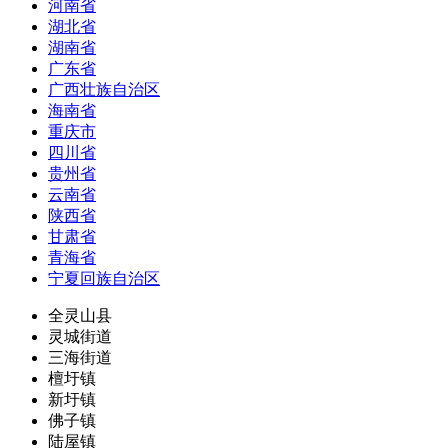
河南省
湖北省
湖南省
广东省
广西壮族自治区
海南省
重庆市
四川省
贵州省
云南省
陕西省
甘肃省
青海省
宁夏回族自治区
全灵山县
灵城街道
三海街道
檀圩镇
新圩镇
佛子镇
陆屋镇