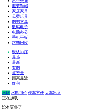
出行交通
服装鞋帽
家居家具
母婴玩具
图书文具
数码电子
电脑办公
手机平板
求购回收
默认排序
最热
最新
有图
点赞量
距离最近
红包
不限
水电到位
停车方便
大车出入
正在加载
没有更多了