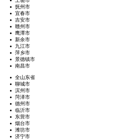
上饶市
抚州市
宜春市
吉安市
赣州市
鹰潭市
新余市
九江市
萍乡市
景德镇市
南昌市
全山东省
聊城市
滨州市
菏泽市
德州市
临沂市
东营市
烟台市
潍坊市
济宁市