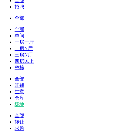
全部
招聘
全部
全部
单间
一房一厅
二房N厅
三房N厅
四房以上
整栋
全部
旺铺
生意
仓库
场地
全部
转让
求购