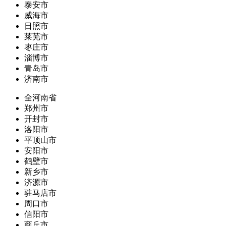
泰安市
威海市
日照市
莱芜市
枣庄市
淄博市
青岛市
济南市
全河南省
郑州市
开封市
洛阳市
平顶山市
安阳市
鹤壁市
新乡市
济源市
驻马店市
周口市
信阳市
商丘市