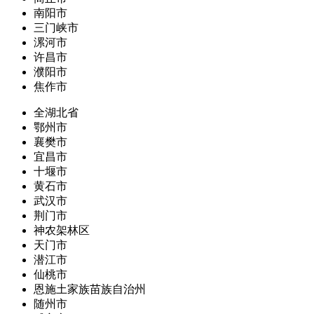
南阳市
三门峡市
漯河市
许昌市
濮阳市
焦作市
全湖北省
鄂州市
襄樊市
宜昌市
十堰市
黄石市
武汉市
荆门市
神农架林区
天门市
潜江市
仙桃市
恩施土家族苗族自治州
随州市