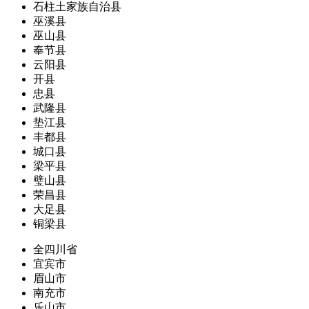
石柱土家族自治县
巫溪县
巫山县
奉节县
云阳县
开县
忠县
武隆县
垫江县
丰都县
城口县
梁平县
璧山县
荣昌县
大足县
铜梁县
全四川省
宜宾市
眉山市
南充市
乐山市