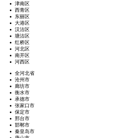
津南区
西青区
东丽区
大港区
汉沽区
塘沽区
红桥区
河北区
南开区
河西区
全河北省
沧州市
廊坊市
衡水市
承德市
张家口市
保定市
邢台市
邯郸市
秦皇岛市
唐山市