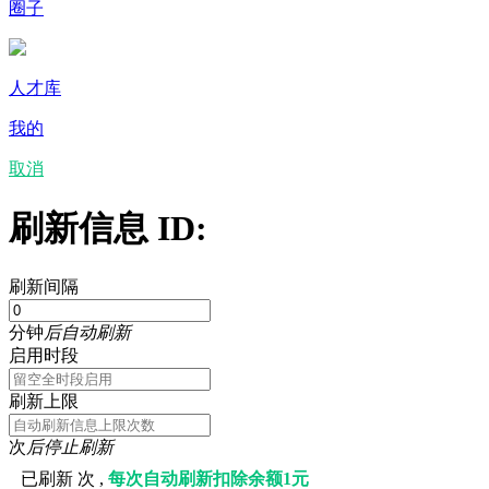
圈子
人才库
我的
取消
刷新信息 ID:
刷新间隔
分钟
后自动刷新
启用时段
刷新上限
次
后停止刷新
已刷新
次 ,
每次自动刷新扣除余额1元